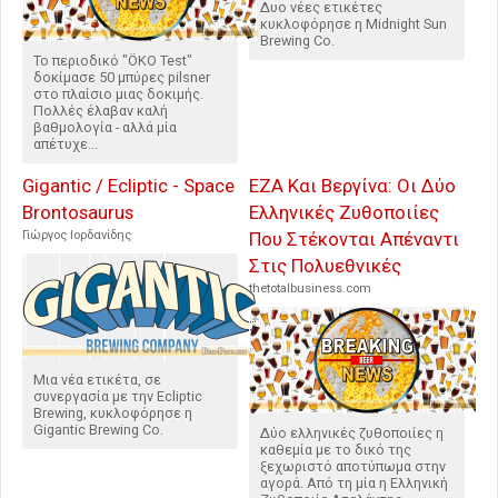
Δυο νέες ετικέτες
κυκλοφόρησε η Midnight Sun
Brewing Co.
Το περιοδικό "ÖKO Test"
δοκίμασε 50 μπύρες pilsner
στο πλαίσιο μιας δοκιμής.
Πολλές έλαβαν καλή
βαθμολογία - αλλά μία
απέτυχε...
Gigantic / Ecliptic - Space
ΕΖΑ Και Βεργίνα: Οι Δύο
Brontosaurus
Ελληνικές Ζυθοποιίες
Γιώργος Ιορδανίδης
Που Στέκονται Απέναντι
Στις Πολυεθνικές
thetotalbusiness.com
Μια νέα ετικέτα, σε
συνεργασία με την Ecliptic
Brewing, κυκλοφόρησε η
Gigantic Brewing Co.
Δύο ελληνικές ζυθοποιίες η
καθεμία με το δικό της
ξεχωριστό αποτύπωμα στην
αγορά. Από τη μία η Ελληνική