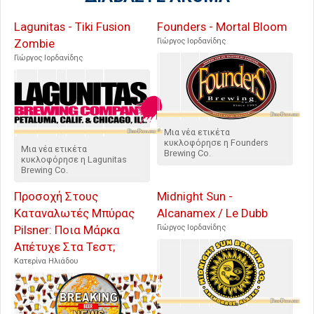
Lagunitas - Tiki Fusion
Founders - Mortal Bloom
Zombie
Γιώργος Ιορδανίδης
Γιώργος Ιορδανίδης
Μια νέα ετικέτα
κυκλοφόρησε η Founders
Μια νέα ετικέτα
Brewing Co.
κυκλοφόρησε η Lagunitas
Brewing Co.
Προσοχή Στους
Midnight Sun -
Καταναλωτές Μπύρας
Alcanamex / Le Dubb
Pilsner: Ποια Μάρκα
Γιώργος Ιορδανίδης
Απέτυχε Στα Τεστ;
Κατερίνα Ηλιάδου