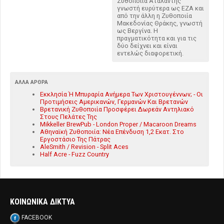
Ζυθοποιία Αταλάντης
γνωστή ευρύτερα ως ΕΖΑ και
από την άλλη η Ζυθοποιία
Μακεδονίας Θράκης, γνωστή
ως Βεργίνα. Η
πραγματικότητα και για τις
δύο δείχνει και είναι
εντελώς διαφορετική.
ΆΛΛΑ ΆΡΘΡΑ
Εκκλησία Ή Μπυραρία Ανήμερα Των Χριστουγέννων; - Οι
Προτιμήσεις Αμερικανών, Γερμανών Και Βρετανών
Βρετανική Ζυθοποιία Προσφέρει Δωρεάν Αντηλιακό
Στους Πελάτες Της
Mikkeller BrewPub - London Proper / Macaroon Dreams
Αθηναϊκή Ζυθοποιία: Νέα Επένδυση 1,2 Εκατ. Στο
Εργοστάσιο Της Πάτρας
AleSmith / Revision - Split Aces
Half Acre - Fuzz Country
ΚΟΙΝΩΝΙΚΑ ΔΙΚΤΥΑ
FACEBOOK