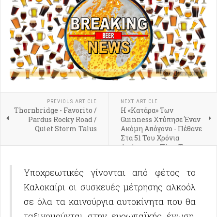
PREVIOUS ARTICLE
NEXT ARTICLE
Thornbridge - Favorito /
Η «Κατάρα» Των
Pardus Rocky Road /
Guinness Χτύπησε Έναν
Quiet Storm Talus
Ακόμη Απόγονο - Πέθανε
Στα 51 Του Χρόνια
Αφήνοντας Πίσω Του
Αμύθητη Περιουσία
Υποχρεωτικές γίνονται από φέτος το
Καλοκαίρι οι συσκευές μέτρησης αλκοόλ
σε όλα τα καινούργια αυτοκίνητα που θα
ταξινομούνται στην ευρωπαϊκής ένωση.