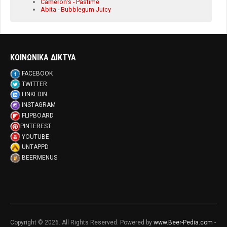
Cameron's - Pastime
Abita - Bubblegum Juicy
ΚΟΙΝΩΝΙΚΑ ΔΙΚΤΥΑ
FACEBOOK
TWITTER
LINKEDIN
INSTAGRAM
FLIPBOARD
PINTEREST
YOUTUBE
UNTAPPD
BEERMENUS
Copyright © 2026. All Rights Reserved. Powered by
www.Beer-Pedia.com
-