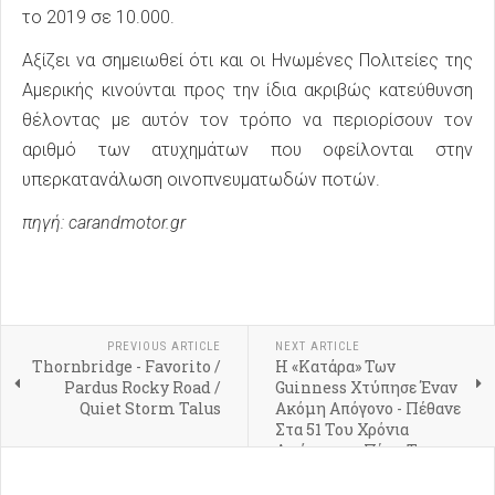
το 2019 σε 10.000.
Αξίζει να σημειωθεί ότι και οι Ηνωμένες Πολιτείες της
Αμερικής κινούνται προς την ίδια ακριβώς κατεύθυνση
θέλοντας με αυτόν τον τρόπο να περιορίσουν τον
αριθμό των ατυχημάτων που οφείλονται στην
υπερκατανάλωση οινοπνευματωδών ποτών.
πηγή: carandmotor.gr
PREVIOUS ARTICLE
NEXT ARTICLE
Thornbridge - Favorito /
Η «Κατάρα» Των
Pardus Rocky Road /
Guinness Χτύπησε Έναν
Quiet Storm Talus
Ακόμη Απόγονο - Πέθανε
Στα 51 Του Χρόνια
Αφήνοντας Πίσω Του
Αμύθητη Περιουσία