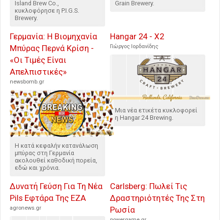
Island Brew Co.,
Grain Brewery.
κυκλοφόρησε η P.I.G.S.
Brewery.
Γερμανία: Η Βιομηχανία
Hangar 24 - X2
Μπύρας Περνά Κρίση -
Γιώργος Ιορδανίδης
«Οι Τιμές Είναι
Απελπιστικές»
newsbomb.gr
Μια νέα ετικέτα κυκλοφορεί
η Hangar 24 Brewing.
Η κατά κεφαλήν κατανάλωση
μπύρας στη Γερμανία
ακολουθεί καθοδική πορεία,
εδώ και χρόνια.
Δυνατή Γεύση Για Τη Νέα
Carlsberg: Πωλεί Τις
Pils Εφτάρα Της ΕΖΑ
Δραστηριότητές Της Στη
agronews.gr
Ρωσία
powergame.gr