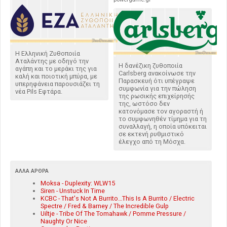
Η Ελληνική Ζυθοποιία
Αταλάντης με οδηγό την
Η δανέζικη ζυθοποιία
αγάπη και το μεράκι της για
Carlsberg ανακοίνωσε την
καλή και ποιοτική μπύρα, με
Παρασκευή ότι υπέγραψε
υπερηφάνεια παρουσιάζει τη
συμφωνία για την πώληση
νέα Pils Εφτάρα.
της ρωσικής επιχείρησής
της, ωστόσο δεν
κατονόμασε τον αγοραστή ή
το συμφωνηθέν τίμημα για τη
συναλλαγή, η οποία υπόκειται
σε εκτενή ρυθμιστικό
έλεγχο από τη Μόσχα.
ΆΛΛΑ ΆΡΘΡΑ
Moksa - Duplexity: WLW15
Siren - Unstuck In Time
KCBC - That's Not A Burrito…This Is A Burrito / Electric
Spectre / Fred & Barney / The Incredible Gulp
Uiltje - Tribe Of The Tomahawk / Pomme Pressure /
Naughty Or Nice