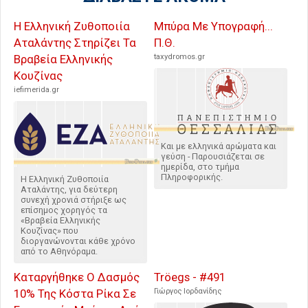
Η Ελληνική Ζυθοποιία
Μπύρα Με Υπογραφή...
Αταλάντης Στηρίζει Τα
Π.Θ.
Βραβεία Ελληνικής
taxydromos.gr
Κουζίνας
iefimerida.gr
Και με ελληνικά αρώματα και
γεύση - Παρουσιάζεται σε
ημερίδα, στο τμήμα
Πληροφορικής.
Η Ελληνική Ζυθοποιία
Αταλάντης, για δεύτερη
συνεχή χρονιά στήριξε ως
επίσημος χορηγός τα
«Βραβεία Ελληνικής
Κουζίνας» που
διοργανώνονται κάθε χρόνο
από το Αθηνόραμα.
Καταργήθηκε Ο Δασμός
Tröegs - #491
10% Της Κόστα Ρίκα Σε
Γιώργος Ιορδανίδης