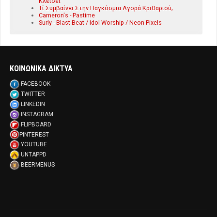
Κλείσει
Τί Συμβαίνει Στην Παγκόσμια Αγορά Κριθαριού;
Cameron's - Pastime
Surly - Blast Beat / Idol Worship / Neon Pixels
ΚΟΙΝΩΝΙΚΑ ΔΙΚΤΥΑ
FACEBOOK
TWITTER
LINKEDIN
INSTAGRAM
FLIPBOARD
PINTEREST
YOUTUBE
UNTAPPD
BEERMENUS