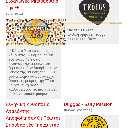
Εισαγωγές Μπύρας Από
Την ΕΕ
agronews.gr
Μια νέα ετικέτα
κυκλοφόρησε η Tröegs
Independent Brewing.
Η Κόστα Ρίκα αφαίρεσε με
νόμο στις 15 Φεβρουαρίου
τον φόρο 10% στις
εισαγόμενες μπύρες που
δημιουργούσε διακρίσεις σε
βάρος της μπύρας της ΕΕ. Ο
συγκεκριμένος φόρος είχε
θέσει τις μπύρες της ΕΕ σε
μειονεκτική θέση
καθιστώντας τις πιο ακριβές
από τις τοπικές μπύρες.
Ελληνική Ζυθοποιία
Dugges - Salty Passion
Αταλάντης:
Γιώργος Ιορδανίδης
Αποφοίτησαν Οι Πρώτοι
Σπουδαστές Της Διττής