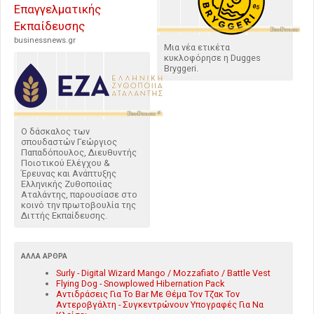
Επαγγελματικής
Εκπαίδευσης
businessnews.gr
Μια νέα ετικέτα
κυκλοφόρησε η Dugges
Bryggeri.
Ο δάσκαλος των
σπουδαστών Γεώργιος
Παπαδόπουλος, Διευθυντής
Ποιοτικού Ελέγχου &
Έρευνας και Ανάπτυξης
Ελληνικής Ζυθοποιίας
Αταλάντης, παρουσίασε στο
κοινό την πρωτοβουλία της
Διττής Εκπαίδευσης.
ΆΛΛΑ ΆΡΘΡΑ
Surly - Digital Wizard Mango / Mozzafiato / Battle Vest
Flying Dog - Snowplowed Hibernation Pack
Αντιδράσεις Για Το Bar Με Θέμα Τον Τζακ Τον
Αντεροβγάλτη - Συγκεντρώνουν Υπογραφές Για Να