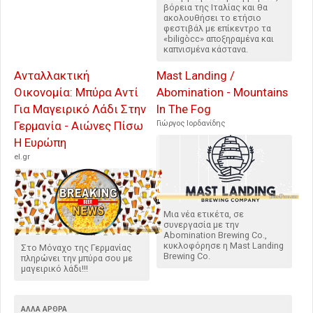
βόρεια της Ιταλίας και θα
ακολουθήσει το ετήσιο
φεστιβάλ με επίκεντρο τα
«biligòcc» αποξηραμένα και
καπνισμένα κάστανα.
Ανταλλακτική
Mast Landing /
Οικονομία: Μπύρα Αντί
Abomination - Mountains
Για Μαγειρικό Λάδι Στην
In The Fog
Γερμανία - Αιώνες Πίσω
Γιώργος Ιορδανίδης
Η Ευρώπη
el.gr
Μια νέα ετικέτα, σε
συνεργασία με την
Abomination Brewing Co.,
κυκλοφόρησε η Mast Landing
Στο Μόναχο της Γερμανίας
Brewing Co.
πληρώνει την μπύρα σου με
μαγειρικό λάδι!!!
ΆΛΛΑ ΆΡΘΡΑ