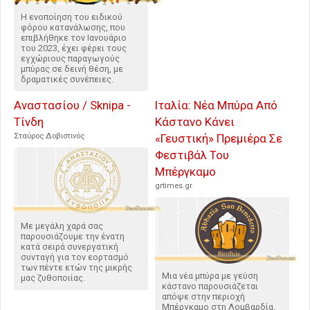
Η ενοποίηση του ειδικού
φόρου κατανάλωσης, που
επιβλήθηκε τον Ιανουάριο
του 2023, έχει φέρει τους
εγχώριους παραγωγούς
μπύρας σε δεινή θέση, με
δραματικές συνέπειες.
Αναστασίου / Sknipa -
Ιταλία: Νέα Μπύρα Από
Τίνδη
Κάστανο Κάνει
Σταύρος Δοβιστινός
«Γευστική» Πρεμιέρα Σε
Φεστιβάλ Του
Μπέργκαμο
grtimes.gr
Με μεγάλη χαρά σας
παρουσιάζουμε την ένατη
κατά σειρά συνεργατική
συνταγή για τον εορτασμό
των πέντε ετών της μικρής
Μια νέα μπύρα με γεύση
μας ζυθοποιίας.
κάστανο παρουσιάζεται
απόψε στην περιοχή
Μπέργκαμο στη Λομβαρδία,