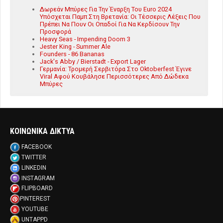
Δωρεάν Μπύρες Για Την Έναρξη Του Euro 2024
Υπόσχεται Παμπ Στη Βρετανία: Οι Τέσσερις Λέξεις Που
Πρέπει Να Πουν Οι Οπαδοί Για Να Κερδίσουν Την
Προσφορά
Heavy Seas - Impending Doom 3
Jester King - Summer Ale
Founders - 86 Bananas
Jack's Abby / Bierstadt - Export Lager
Γερμανία: Τρομερή Σερβιτόρα Στο Oktoberfest Έγινε
Viral Αφού Κουβάλησε Περισσότερες Από Δώδεκα
Μπύρες
ΚΟΙΝΩΝΙΚΑ ΔΙΚΤΥΑ
FACEBOOK
TWITTER
LINKEDIN
INSTAGRAM
FLIPBOARD
PINTEREST
YOUTUBE
UNTAPPD