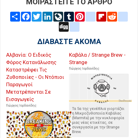
ΜΟΙΡΑΣΤΕΙΤΕ ΤΟ ΑΡΘΡΟ
Share
Facebook
Twitter
LinkedIn
LiveJournal
Tumblr
Pinterest
blogger_post
Flipboard
Reddit
delic
Digg
google_bookmarks
ΔΙΑΒΑΣΤΕ ΑΚΟΜΑ
Αλβανία: Ο Ειδικός
Καβάλα / Strange Brew -
Φόρος Κατανάλωσης
Strange
Καταστρέφει Τις
Γιώργος Ιορδανίδης
Ζυθοποιίες - Οι Ντόπιοι
Παραγωγοί
Μετατρέπονται Σε
Εισαγωγείς
Γιώργος Ιορδανίδης
Τα 5α της γενέθλια γιορτάζει
η Μικροζυθοποιία Καβάλας
(Marmita) με την κυκλοφορία
μιας νέας ετικέτας, σε
συνεργασία με την Strange
Brew.