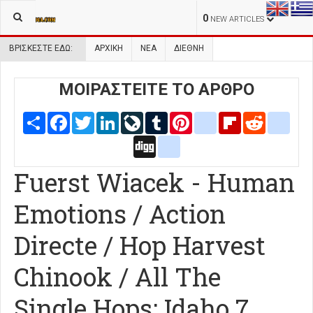
0
NEW ARTICLES
ΒΡΊΣΚΕΣΤΕ ΕΔΏ:
ΑΡΧΙΚΉ
ΝΕΑ
ΔΙΕΘΝΗ
ΜΟΙΡΑΣΤΕΙΤΕ ΤΟ ΑΡΘΡΟ
Share
Facebook
Twitter
LinkedIn
LiveJournal
Tumblr
Pinterest
blogger_post
Flipboard
Reddit
delic
Digg
google_bookmarks
Fuerst Wiacek - Human
Emotions / Action
Directe / Hop Harvest
Chinook / All The
Single Hops: Idaho 7