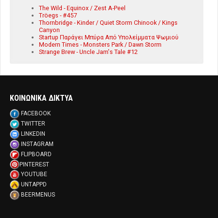
The Wild - Equinox / Zest A-Peel
Tröegs - #457
Thornbridge - Kinder / Quiet Storm Chinook / Kings
Canyon
Startup Παράγει Μπύρα Από Υπολείμματα Ψωμιού
Modern Times - Monsters Park / Dawn Storm
Strange Brew - Uncle Jam's Tale #12
ΚΟΙΝΩΝΙΚΑ ΔΙΚΤΥΑ
FACEBOOK
TWITTER
LINKEDIN
INSTAGRAM
FLIPBOARD
PINTEREST
YOUTUBE
UNTAPPD
BEERMENUS