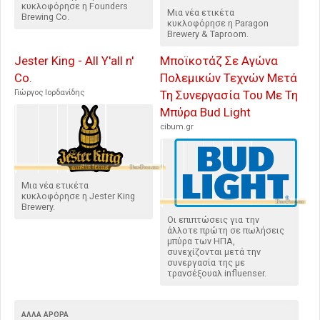
κυκλοφόρησε η Founders
Μια νέα ετικέτα
Brewing Co.
κυκλοφόρησε η Paragon
Brewery & Taproom.
Jester King - All Y'all n'
Μποϊκοτάζ Σε Αγώνα
Co.
Πολεμικών Τεχνών Μετά
Γιώργος Ιορδανίδης
Τη Συνεργασία Του Με Τη
Μπύρα Bud Light
cibum.gr
Μια νέα ετικέτα
κυκλοφόρησε η Jester King
Brewery.
Οι επιπτώσεις για την
άλλοτε πρώτη σε πωλήσεις
μπύρα των ΗΠΑ,
συνεχίζονται μετά την
συνεργασία της με
τρανσέξουαλ influenser.
ΆΛΛΑ ΆΡΘΡΑ