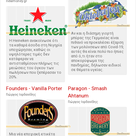
newmoney.gr
Αν και η διάσημη γιορτή
μπύρας της Γερμανίας είναι
Η Heineken ανακοίνωσε ότι
πιθανό να προκαλέσει έξαρση
τα καθαρά έσοδα στη Νιγηρία
των μολύνσεων από Covid-19,
υποχώρησαν, καθώς οι
αυτές θα είναι πολύ πιο ήπιες
υψηλότερες τιμές δεν
από ό,τι ήταν στο
κατάφεραν να
αποκορύφωμα της
αντισταθμίσουν πλήρως τις
πανδημίας, δήλωσαν ειδικοί
μειώσεις του όγκου των
σε θέματα υγείας.
πωλήσεων που ξεπέρασαν το
20%.
Founders - Vanilla Porter
Paragon - Smash
Γιώργος Ιορδανίδης
Ahtanum
Γιώργος Ιορδανίδης
Μια νέα εποχιακή ετικέτα