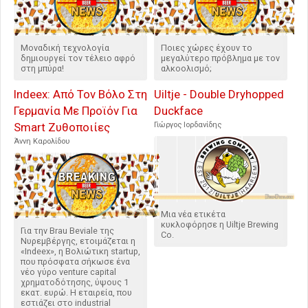
Μοναδική τεχνολογία
Ποιες χώρες έχουν το
δημιουργεί τον τέλειο αφρό
μεγαλύτερο πρόβλημα με τον
στη μπύρα!
αλκοολισμό;
Indeex: Από Τον Βόλο Στη
Uiltje - Double Dryhopped
Γερμανία Με Προϊόν Για
Duckface
Smart Ζυθοποιίες
Γιώργος Ιορδανίδης
Άννη Καρολίδου
Μια νέα ετικέτα
κυκλοφόρησε η Uiltje Brewing
Για την Brau Beviale της
Co.
Νυρεμβέργης, ετοιμάζεται η
«Indeex», η Bολιώτικη startup,
που πρόσφατα σήκωσε ένα
νέο γύρο venture capital
χρηματοδότησης, ύψους 1
εκατ. ευρώ. Η εταιρεία, που
εστιάζει στο industrial