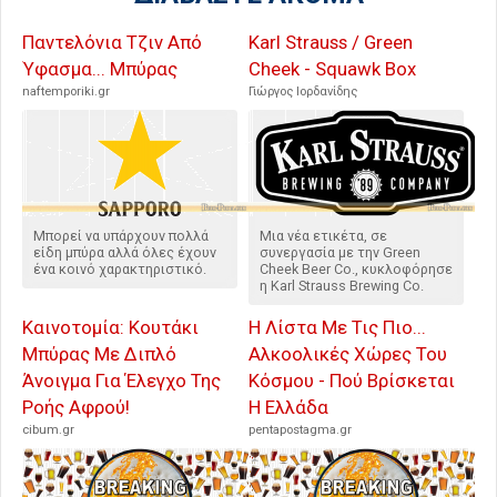
Παντελόνια Τζιν Από
Karl Strauss / Green
Ύφασμα... Μπύρας
Cheek - Squawk Box
naftemporiki.gr
Γιώργος Ιορδανίδης
Μπορεί να υπάρχουν πολλά
Μια νέα ετικέτα, σε
είδη μπύρα αλλά όλες έχουν
συνεργασία με την Green
ένα κοινό χαρακτηριστικό.
Cheek Beer Co., κυκλοφόρησε
η Karl Strauss Brewing Co.
Καινοτομία: Κουτάκι
Η Λίστα Με Τις Πιο...
Μπύρας Με Διπλό
Αλκοολικές Χώρες Του
Άνοιγμα Για Έλεγχο Της
Κόσμου - Πού Βρίσκεται
Ροής Αφρού!
Η Ελλάδα
cibum.gr
pentapostagma.gr