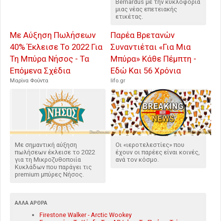
Bernardus με την κυκλοφορία
μιας νέας επετειακής
ετικέτας.
Με Αύξηση Πωλήσεων
Παρέα Βρετανών
40% Έκλεισε Το 2022 Για
Συναντιέται «Για Μια
Τη Μπύρα Νήσος - Τα
Μπύρα» Κάθε Πέμπτη -
Επόμενα Σχέδια
Εδώ Και 56 Χρόνια
Μαρίνα Φούντα
lifo.gr
Με σημαντική αύξηση
Οι «ιεροτελεστίες» που
πωλήσεων έκλεισε το 2022
έχουν οι παρέες είναι κοινές,
για τη Μικροζυθοποιία
ανά τον κόσμο.
Κυκλάδων που παράγει τις
premium μπύρες Νήσος.
ΆΛΛΑ ΆΡΘΡΑ
Firestone Walker - Arctic Wookey