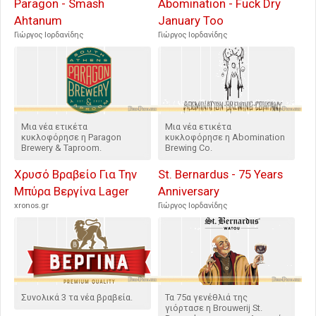
Paragon - Smash
Abomination - Fuck Dry
Ahtanum
January Too
Γιώργος Ιορδανίδης
Γιώργος Ιορδανίδης
Μια νέα ετικέτα
Μια νέα ετικέτα
κυκλοφόρησε η Paragon
κυκλοφόρησε η Abomination
Brewery & Taproom.
Brewing Co.
Χρυσό Βραβείο Για Την
St. Bernardus - 75 Years
Μπύρα Βεργίνα Lager
Anniversary
xronos.gr
Γιώργος Ιορδανίδης
Συνολικά 3 τα νέα βραβεία.
Τα 75α γενέθλιά της
γιόρτασε η Brouwerij St.