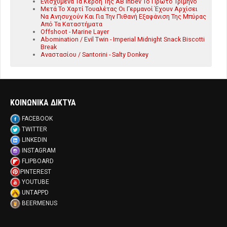
Ενισχυμένα Τα Κέρδη Της AB Inbev Το Πρώτο Τρίμηνο
Μετά Το Χαρτί Τουαλέτας Οι Γερμανοί Έχουν Αρχίσει
Να Ανησυχούν Και Για Την Πιθανή Εξαφάνιση Της Μπύρας
Από Τα Καταστήματα
Offshoot - Marine Layer
Abomination / Evil Twin - Imperial Midnight Snack Biscotti
Break
Αναστασίου / Santorini - Salty Donkey
ΚΟΙΝΩΝΙΚΑ ΔΙΚΤΥΑ
FACEBOOK
TWITTER
LINKEDIN
INSTAGRAM
FLIPBOARD
PINTEREST
YOUTUBE
UNTAPPD
BEERMENUS