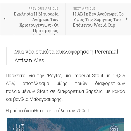
PREVIOUS ARTICLE
NEXT ARTICLE
Εκκλησία Ή Μπυραρία
Η AB InBev Αναθεωρεί Το
Ανήμερα Των
Ύψος Της Χορηγίας Του
Χριστουγέννων; - Οι
Επόμενου World Cup
Προτιμήσεις
Αμερικανών, Γερμανών
Και Βρετανών
Μια νέα ετικέτα κυκλοφόρησε η Perennial
Artisan Ales.
Πρόκειται για την "Peyto", μια Imperial Stout με 13,3%
ABV, αποτέλεσμα μίξης τριών διαφορετικών
παλαιωμένων Stout σε διαφορετικά βαρέλια, με κακάο
και βανίλια Μαδαγασκάρης.
Η μπύρα διατίθεται σε φιάλη των 750ml.