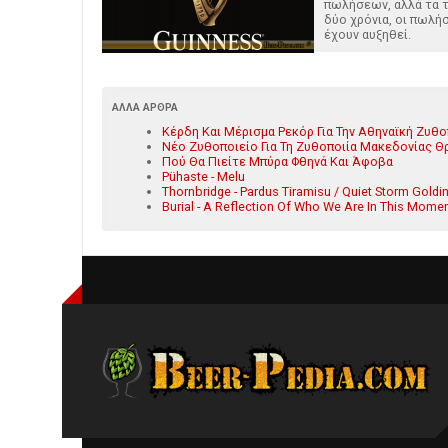
πωλήσεων, αλλά τα 
δύο χρόνια, οι πωλή
έχουν αυξηθεί.
ΆΛΛΑ ΆΡΘΡΑ
Κέρδη Και Μέρισμα Ρεκόρ Για Την Αθηναϊκή Ζυθο
Νέο Ζυθοποιείο Για Τη Ζυθοποιία Μακεδονίας Θ
Πού Θα Πιείτε Μπύρα Φθηνά Και Άφοβα
Pühaste - Melu
Thornbridge - Pardus Tiramisu / Quiet Storm Goldi
Burial - A Reflection Of Who We Are In This Moment