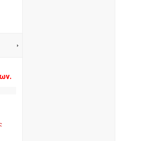
ων.
ς