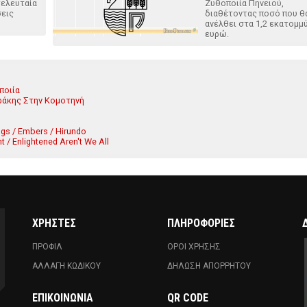
τελευταία
Ζυθοποιία Πηνειού,
σεις
διαθέτοντας ποσό που θ
ανέλθει στα 1,2 εκατομμ
ευρώ.
ποιία
ράκης Στην Κομοτηνή
ngs / Embers / Hirundo
 / Enlightened Aren't We All
ΧΡΗΣΤΕΣ
ΠΛΗΡΟΦΟΡΙΕΣ
ΠΡΟΦΙΛ
ΟΡΟΙ ΧΡΗΣΗΣ
ΑΛΛΑΓΗ ΚΩΔΙΚΟΥ
ΔΗΛΩΣΗ ΑΠΟΡΡΗΤΟΥ
ΕΠΙΚΟΙΝΩΝΊΑ
QR CODE