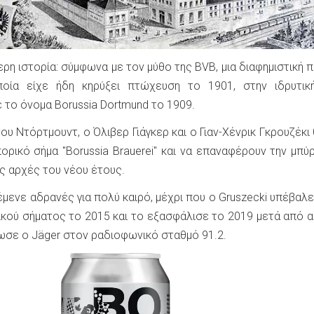
τερη ιστορία: σύμφωνα με τον μύθο της BVB, μια διαφημιστική π
ποία είχε ήδη κηρύξει πτώχευση το 1901, στην ιδρυτικ
ε το όνομα Borussia Dortmund το 1909.
ου Ντόρτμουντ, ο Όλιβερ Γιάγκερ και ο Γιαν-Χένρικ Γκρουζέκι
ορικό σήμα "Borussia Brauerei" και να επαναφέρουν την μπύ
ς αρχές του νέου έτους.
μενε αδρανές για πολύ καιρό, μέχρι που ο Gruszecki υπέβαλε
ρικού σήματος το 2015 και το εξασφάλισε το 2019 μετά από 
ωσε ο Jäger στον ραδιοφωνικό σταθμό 91.2.