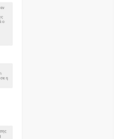
ταν
ες
ά ο
m
ησε η
ησης
η