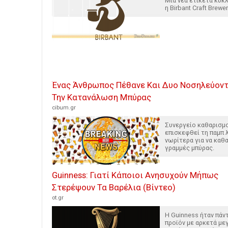
Μια νέα ετικέτα κυ
η Birbant Craft Brewer
Ένας Άνθρωπος Πέθανε Και Δυο Νοσηλεύον
Την Κατανάλωση Μπύρας
cibum.gr
Συνεργείο καθαρισμο
επισκεφθεί τη παμπ 
νωρίτερα για να καθα
γραμμές μπύρας.
Guinness: Γιατί Κάποιοι Ανησυχούν Μήπως
Στερέψουν Τα Βαρέλια (Βίντεο)
ot.gr
H Guinness ήταν πάν
προϊόν με αρκετά με