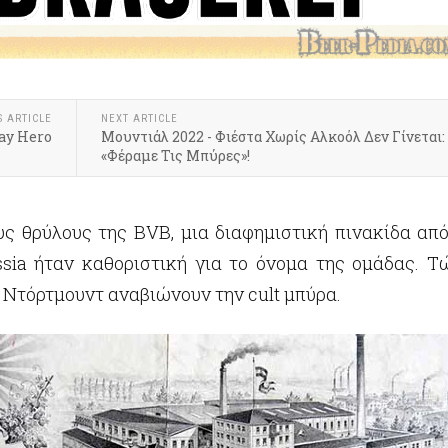
S ARTICLE
NEXT ARTICLE
day Hero
Μουντιάλ 2022 - Φιέστα Χωρίς Αλκοόλ Δεν Γίνεται:
«Φέραμε Τις Μπύρες»!
ς θρύλους της BVB, μια διαφημιστική πινακίδα από
ssia ήταν καθοριστική για το όνομα της ομάδας. Τ
 Ντόρτμουντ αναβιώνουν την cult μπύρα.