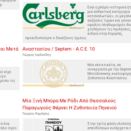
κλοφόρησε
y.
Ενώ η μπύρα «ιστορικά ή
μια ανθεκτική κατηγορία
καταναλωτών», οι μεγάλ
αυξήσεις τιμών και γενικ
υψηλός πληθωρισμός θα
χτυπήσουν τις πωλήσεις,
ειδικά στην Ευρώπη,
προειδοποίησε ο δανέζικος όμιλος.
ται Μετά
Αναστασίου / Septem - A.C.E. 10
Γιώργος Ιορδανίδης
Μια νέα ετικέτα, σε
συνεργασία με την Septe
ύ είχε
Microbrewery, κυκλοφόρ
λίγο
Ζυθοποιία Αναστασίου.
ρίσει τις
Μία Ξινή Μπύρα Με Ρόδι Από Θεσσαλούς
Παραγωγούς Φέρνει Η Ζυθοποιία Πηνειού
Γιώργος Λαμπίρης
τα ένα
Στην τρίτη φάση υλοποί
γάλο όγκο
επενδύσεων εισέρχεται 