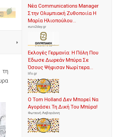
Νέα Communications Manager
Στην Ολυμπιακή Ζυθοποιία Η
Μαρία Ηλιοπούλου...
euro2day.gr
Εκλογές Γερμανία: Η Πόλη Που
Έδωσε Δωρεάν Μπύρα Σε
Όσους Ψήφισαν Νωρίτερα...
 τη
lifo.gr
ώρα
Ο Tom Holland Δεν Μπορεί Να
Αγοράσει Τη Δική Του Μπύρα!
Φωτεινή Λεβογιάννη