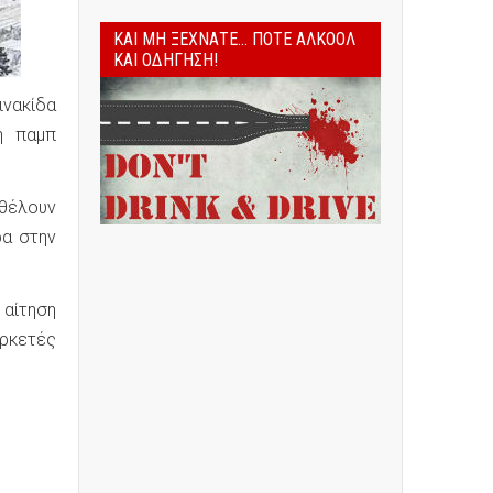
ΚΑΙ ΜΗ ΞΕΧΝΆΤΕ... ΠΟΤΈ ΑΛΚΟΌΛ
ΚΑΙ ΟΔΉΓΗΣΗ!
ινακίδα
ή παμπ
 θέλουν
ρα στην
 αίτηση
αρκετές