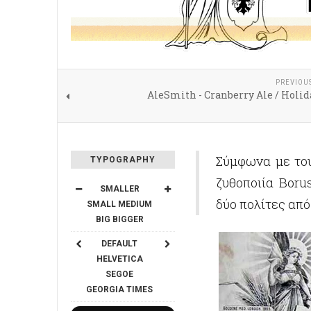
PREVIOU
AleSmith - Cranberry Ale / Holi
Σύμφωνα με του
TYPOGRAPHY
ζυθοποιία Boru
SMALLER
δύο πολίτες από
SMALL
MEDIUM
BIG
BIGGER
DEFAULT
HELVETICA
SEGOE
GEORGIA
TIMES