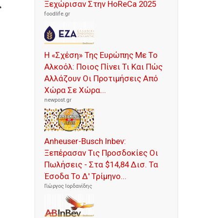
ά
Ξεχώρισαν Στην HoReCa 2025
foodlife.gr
Η «Σχέση» Της Ευρώπης Με Το
Αλκοόλ: Ποιος Πίνει Τι Και Πώς
Αλλάζουν Οι Προτιμήσεις Από
Χώρα Σε Χώρα...
newpost.gr
Anheuser-Busch Inbev:
Ξεπέρασαν Τις Προσδοκίες Οι
Πωλήσεις - Στα $14,84 Δισ. Τα
Έσοδα Το Δ' Τρίμηνο...
Γιώργος Ιορδανίδης