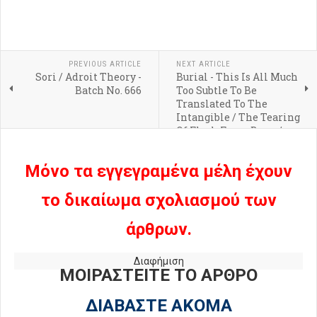
PREVIOUS ARTICLE
NEXT ARTICLE
Sori / Adroit Theory -
Burial - This Is All Much
Batch No. 666
Too Subtle To Be
Translated To The
Intangible / The Tearing
Of Flesh From Bone /
Irreverent Observations
Of A Compromised
Μόνο τα εγγεγραμένα μέλη έχουν
World
το δικαίωμα σχολιασμού των
άρθρων.
Διαφήμιση
ΜΟΙΡΑΣΤΕΙΤΕ ΤΟ ΑΡΘΡΟ
ΔΙΑΒΑΣΤΕ ΑΚΟΜΑ