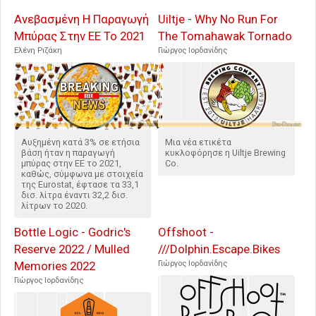
Ανεβασμένη Η Παραγωγή
Uiltje - Why No Run For
Μπύρας Στην ΕΕ Το 2021
The Tomahawak Tornado
Ελένη Ριζάκη
Γιώργος Ιορδανίδης
Αυξημένη κατά 3% σε ετήσια
Μια νέα ετικέτα
βάση ήταν η παραγωγή
κυκλοφόρησε η Uiltje Brewing
μπύρας στην ΕΕ το 2021,
Co.
καθώς, σύμφωνα με στοιχεία
της Eurostat, έφτασε τα 33,1
δισ. λίτρα έναντι 32,2 δισ.
λίτρων το 2020.
Bottle Logic - Godric's
Offshoot -
Reserve 2022 / Mulled
///Dolphin.Escape.Bikes
Memories 2022
Γιώργος Ιορδανίδης
Γιώργος Ιορδανίδης