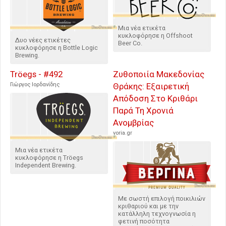
Μια νέα ετικέτα
κυκλοφόρησε η Offshoot
Δυο νέες ετικέτες
Beer Co.
κυκλοφόρησε η Bottle Logic
Brewing.
Tröegs - #492
Ζυθοποιία Μακεδονίας
Γιώργος Ιορδανίδης
Θράκης: Εξαιρετική
Απόδοση Στο Κριθάρι
Παρά Τη Χρονιά
Ανομβρίας
voria.gr
Μια νέα ετικέτα
κυκλοφόρησε η Tröegs
Independent Brewing.
Με σωστή επιλογή ποικιλιών
κριθαριού και με την
κατάλληλη τεχνογνωσία η
φετινή ποσότητα