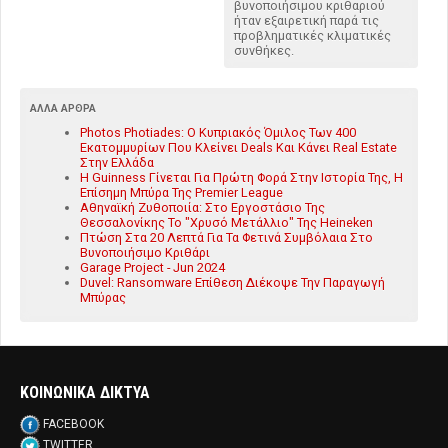
βυνοποιήσιμου κριθαριού
ήταν εξαιρετική παρά τις
προβληματικές κλιματικές
συνθήκες.
ΆΛΛΑ ΆΡΘΡΑ
Photos Photiades: Ο Κυπριακός Όμιλος Των 400
Εκατομμυρίων Που Κλείνει Deals Και Κάνει Real Estate
Στην Ελλάδα
Η Guinness Γίνεται Για Πρώτη Φορά Στην Ιστορία Της, Η
Επίσημη Μπύρα Της Premier League
Αθηναϊκή Ζυθοποιία: Στο Εργοστάσιο Της
Θεσσαλονίκης Το "Χρυσό Μετάλλιο" Της Heineken
Πτώση Στα 20 Λεπτά Για Τα Φετινά Συμβόλαια Στο
Βυνοποιήσιμο Κριθάρι
Garage Project - Jun 2024
Duvel: Ransomware Επίθεση Διέκοψε Την Παραγωγή
Μπύρας
ΚΟΙΝΩΝΙΚΑ ΔΙΚΤΥΑ
FACEBOOK
TWITTER