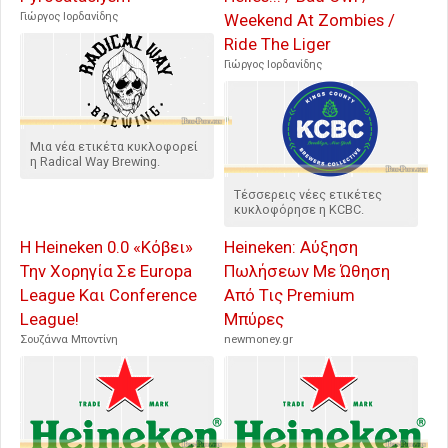
Γιώργος Ιορδανίδης
Weekend At Zombies /
Ride The Liger
Γιώργος Ιορδανίδης
Μια νέα ετικέτα κυκλοφορεί
η Radical Way Brewing.
Τέσσερεις νέες ετικέτες
κυκλοφόρησε η KCBC.
Η Heineken 0.0 «Κόβει»
Heineken: Αύξηση
Την Χορηγία Σε Europa
Πωλήσεων Με Ώθηση
League Και Conference
Από Τις Premium
League!
Μπύρες
Σουζάννα Μποντίνη
newmoney.gr