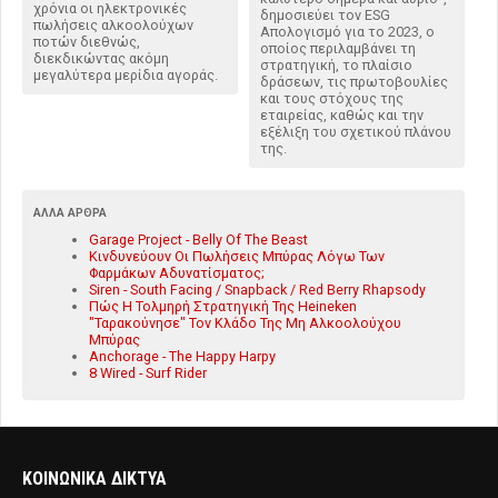
χρόνια οι ηλεκτρονικές
δημοσιεύει τον ESG
πωλήσεις αλκοολούχων
Απολογισμό για το 2023, ο
ποτών διεθνώς,
οποίος περιλαμβάνει τη
διεκδικώντας ακόμη
στρατηγική, το πλαίσιο
μεγαλύτερα μερίδια αγοράς.
δράσεων, τις πρωτοβουλίες
και τους στόχους της
εταιρείας, καθώς και την
εξέλιξη του σχετικού πλάνου
της.
ΆΛΛΑ ΆΡΘΡΑ
Garage Project - Belly Of The Beast
Κινδυνεύουν Οι Πωλήσεις Μπύρας Λόγω Των
Φαρμάκων Αδυνατίσματος;
Siren - South Facing / Snapback / Red Berry Rhapsody
Πώς Η Τολμηρή Στρατηγική Της Heineken
"Ταρακούνησε" Τον Κλάδο Της Μη Αλκοολούχου
Μπύρας
Anchorage - The Happy Harpy
8 Wired - Surf Rider
ΚΟΙΝΩΝΙΚΑ ΔΙΚΤΥΑ