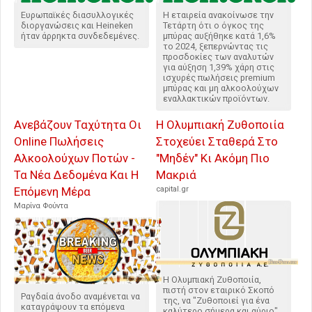
Ευρωπαϊκές διασυλλογικές
Η εταιρεία ανακοίνωσε την
διοργανώσεις και Heineken
Τετάρτη ότι ο όγκος της
ήταν άρρηκτα συνδεδεμένες.
μπύρας αυξήθηκε κατά 1,6%
το 2024, ξεπερνώντας τις
προσδοκίες των αναλυτών
για αύξηση 1,39% χάρη στις
ισχυρές πωλήσεις premium
μπύρας και μη αλκοολούχων
εναλλακτικών προϊόντων.
Ανεβάζουν Ταχύτητα Οι
Η Ολυμπιακή Ζυθοποιία
Online Πωλήσεις
Στοχεύει Σταθερά Στο
Αλκοολούχων Ποτών -
"Μηδέν" Κι Ακόμη Πιο
Τα Νέα Δεδομένα Και Η
Μακριά
Επόμενη Μέρα
capital.gr
Μαρίνα Φούντα
Η Ολυμπιακή Ζυθοποιία,
πιστή στον εταιρικό Σκοπό
Ραγδαία άνοδο αναμένεται να
της, να "Ζυθοποιεί για ένα
καταγράψουν τα επόμενα
καλύτερο σήμερα και αύριο",