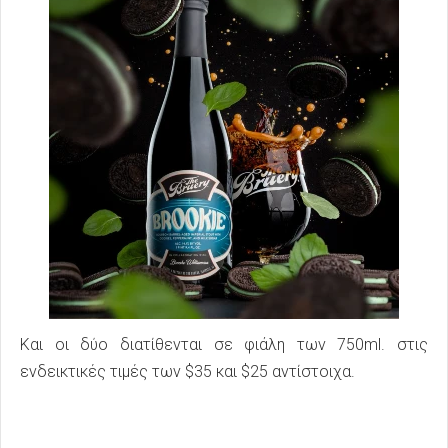
Και οι δύο διατίθενται σε φιάλη των 750ml. στις
ενδεικτικές τιμές των $35 και $25 αντίστοιχα.