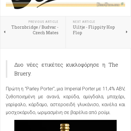
PREVIOUS ARTICLE
NEXT ARTICLE
Thornbridge / Budvar -
Uiltje - Flippity Hop
Czech Mates
Flop
Δυο νέες ετικέτες κυκλοφόρησε η The
Bruery.
Πρώτη η "Parley Porter", μια Imperial Porter με 11,4% ABV,
ζυθοποιημένη με ανανά, καρύδα, αμύγδαλα, μπαχάρι,
γαρίφαλο, κάρδαμο, αστεροειδή γλυκάνισο, κανέλα και
μοσχοκάρυδο, ωριμασμένη σε βαρέλια από ρούμι.