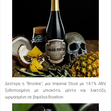
Δεύτερη η "Brookie", μια Imperial Stout με 14,1% ABV,
ζυθοποιημένη με μπισκότα, μέντα και λακτόζη,
ωριμασμένη σε βαρέλια Bourbon.