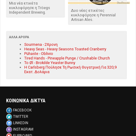
Μια νέα ετικέτα
κυκλοφόρησε η Tröegs
Δυο νέες ετικέτες
Independent Brewing.
κυκλοφόρησε η Perennial
Artisan Ales.
ΆΛΛΑ ΆΡΘΡΑ
Sourmena - 2Χρονη
Heavy Seas - Heavy Seasons Toasted Cranberry
Pühaste - Oblivio
Tired Hands - Pineapple Punge / Crushable Church
To Øl - Brokilde Yeaster Bunny
Η Carlsberg Πούλησε Τη Ρωσική Θυγατρική Για 320,9
Εκατ. Δολάρια
ΚΟΙΝΩΝΙΚΑ ΔΙΚΤΥΑ
FACEBOOK
TWITTER
LINKEDIN
INSTAGRAM
FLIPBOARD