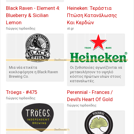
Black Raven - Element 4:
Heineken: Τεράστια
Blueberry & Sicilian
Πτώση Κατανάλωσης
Lemon
Και Κερδών
Γιώργος Ιορδανίδης
ot.gr
Μια νέα ετικέτα
Οι ζυθοποιίες αγωνίζονται να
κυκλοφόρησε η Black Raven
μετακυλήσουν το υψηλό
Brewing Co.
κόστος πρώτων υλών στους
καταναλωτές.
Tröegs - #475
Perennial - Frances /
Γιώργος Ιορδανίδης
Devil's Heart Of Gold
Γιώργος Ιορδανίδης