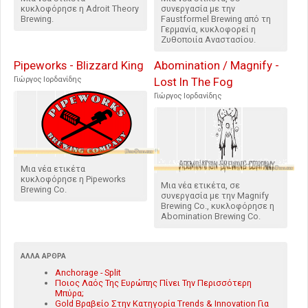
κυκλοφόρησε η Adroit Theory
συνεργασία με την
Brewing.
Faustformel Brewing από τη
Γερμανία, κυκλοφορεί η
Ζυθοποιία Αναστασίου.
Pipeworks - Blizzard King
Abomination / Magnify -
Γιώργος Ιορδανίδης
Lost In The Fog
Γιώργος Ιορδανίδης
Μια νέα ετικέτα
κυκλοφόρησε η Pipeworks
Μια νέα ετικέτα, σε
Brewing Co.
συνεργασία με την Magnify
Brewing Co., κυκλοφόρησε η
Abomination Brewing Co.
ΆΛΛΑ ΆΡΘΡΑ
Anchorage - Split
Ποιος Λαός Της Ευρώπης Πίνει Την Περισσότερη
Μπύρα;
Gold Βραβείο Στην Κατηγορία Trends & Innovation Για