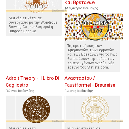
Και Βρετανών
Αλέξανδρος Βέλμαχος
Μια νέα ετικέτα, σε
συνεργασία με την Wondrous
Brewing Co., κυκλοφορεί η
Burgeon Beer Co.
Τις προτιμήσεις των
Αμερικανών, των Γερμανών
και των Βρετανών για το πως
θα περάσουν την ημέρα των
Χριστουγέννων αναλύει νέα
έρευνα του Statista.com.
Adroit Theory - Il Libro Di
Αναστασίου /
Cagliostro
Faustformel - Braureise
Γιώργος Ιορδανίδης
Γιώργος Ιορδανίδης
Μια νέα ετικέτα
Μια νέα ετικέτα, σε