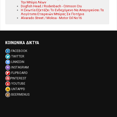
Την Μπύρα Λέων
Dogfish Head / Rodenbach - Crimson Cru
Η Σκωτία Εξετάζει Το Ενδεχόμενο Να Απαγορεύσει Τα
Λογότυπα Εταιρειών Μπύρας Σε Ποτήρια
Alvarado Street / Moksa - Motor Oil No16
ΚΟΙΝΩΝΙΚΑ ΔΙΚΤΥΑ
FACEBOOK
TWITTER
LINKEDIN
INSTAGRAM
FLIPBOARD
PINTEREST
YOUTUBE
UNTAPPD
BEERMENUS