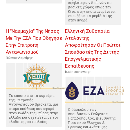
υψηλότερων δαπανών σε
βασικές χώρες όπως την
Κίνα, στην οποία αναμένεται
να αυξήσει το μερίδιό της
στην αγορά.
Η "Ναυμαχία" Της Νήσος
Ελληνική Ζυθοποιία
Με Την ΕΖΑ Που Οδήγησε
Αταλάντης:
Στην Επιτροπή
Αποφοίτησαν Οι Πρώτοι
Ανταγωνισμού
Σπουδαστές Της Διττής
Γιώργος Λαμπίρης
Επαγγελματικής
Εκπαίδευσης
businessnews.gr
Σε κάποιο από τα συρτάρια
της Επιτροπής
Ανταγωνισμού βρίσκεται μία
ακόμα υπόθεση που αφορά
Ο δάσκαλος των
στον κλάδο της μπύρας στην
σπουδαστών Γεώργιος
Ελλάδα και σχετίζεται με τον
Παπαδόπουλος, Διευθυντής
κλάδο της ακτοπλοΐας.
Ποιοτικού Ελέγχου &
Έρευνας και Ανάπτυξης