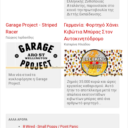
Ελληνικής Ζυθοποιίας
Αταλάντης, παρουσίασε στο
κοινό την πρωτοβουλία της
Διττής Εκπαίδευσης.
Garage Project - Striped
Γερμανία: Φορτηγό Χάνει
Racer
Κιβώτια Μπύρας Στον
Γιώργος Ιορδανίδης
Αυτοκινητόδρομο
Κατερίνα Ηλιάδου
Μια νέα ετικέτα
κυκλοφόρησε η Garage
Ζημιές 35.000 ευρώ και ώρες
Project.
εργασίας καθαρισμού. Αυτό
ήταν το αποτέλεσμα μετά την
απώλεια εκατοντάδων
κιβωτίων μπύρας από ένα
αρθρωτό φορτηγό...
ΆΛΛΑ ΆΡΘΡΑ
8 Wired - Small Poppy / Point Panic