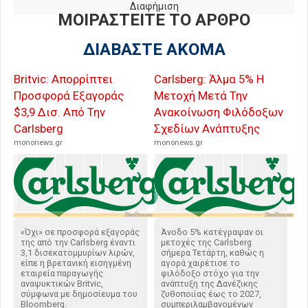
Διαφήμιση
ΜΟΙΡΑΣΤΕΙΤΕ ΤΟ ΑΡΘΡΟ
ΔΙΑΒΑΣΤΕ ΑΚΟΜΑ
Britvic: Απορρίπτει
Carlsberg: Άλμα 5% Η
Προσφορά Εξαγοράς
Μετοχή Μετά Την
$3,9 Δισ. Από Την
Ανακοίνωση Φιλόδοξων
Carlsberg
Σχεδίων Ανάπτυξης
mononews.gr
mononews.gr
«Όχι» σε προσφορά εξαγοράς
Άνοδο 5% κατέγραψαν οι
της από την Carlsberg έναντι
μετοχές της Carlsberg
3,1 δισεκατομμυρίων λιρών,
σήμερα Τετάρτη, καθώς η
είπε η βρετανική εισηγμένη
αγορά χαιρέτισε το
εταιρεία παραγωγής
φιλόδοξο στόχο για την
αναψυκτικών Britvic,
ανάπτυξη της Δανέζικης
σύμφωνα με δημοσίευμα του
ζυθοποιίας έως το 2027,
Bloomberg.
συμπεριλαμβανομένων