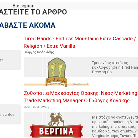
Διαφήμιση
ΑΣΤΕΙΤΕ ΤΟ ΑΡΘΡΟ
ΙΑΒΑΣΤΕ ΑΚΟΜΑ
Tired Hands - Endless Mountains Extra Cascade /
Religion / Extra Vanilla
Γιώργος Ιορδανίδης
gs
Τρεις νέες ετικέτες
κυκλοφόρησε η Tired Ha
Brewing Co.
Ζυθοποιία Μακεδονίας Θράκης: Nέος Μarketing
Trade Marketing Manager Ο Γιώργος Κανάκης
businessnews.gr
nac Beer
Με στόχο να αναπτύξει τ
πρακτικές marketing & tr
marketing της εταιρείας,
καθώς και των σημάτων 
Vergina Μπύρα, Tuvunu Τσ