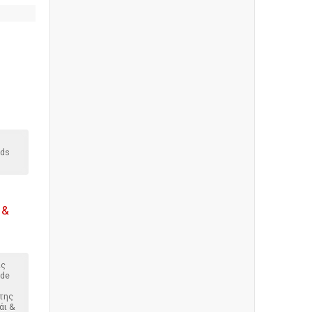
nds
 &
ις
ade
της
άι &