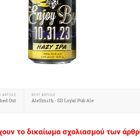
S ARTICLE
NEXT ARTICLE
ched Out
AleSmith - SD Loyal Pub Ale
χουν το δικαίωμα σχολιασμού των άρθρ