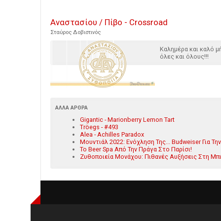
Αναστασίου / Πίβο - Crossroad
Σταύρος Δοβιστινός
Καλημέρα και καλό μ
όλες και όλους!!!
ΆΛΛΑ ΆΡΘΡΑ
Gigantic - Marionberry Lemon Tart
Tröegs - #493
Alea - Achilles Paradox
Μουντιάλ 2022: Ενόχληση Της... Budweiser Για Τ
Το Βeer Spa Από Την Πράγα Στο Παρίσι!
Ζυθοποιεία Μονάχου: Πιθανές Αυξήσεις Στη Μ