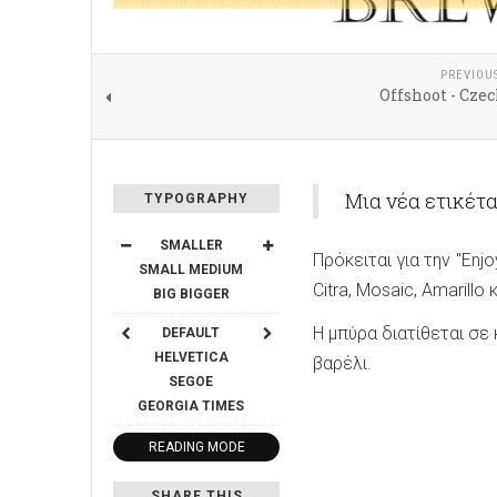
PREVIOU
Offshoot - Cze
Μια νέα ετικέτ
TYPOGRAPHY
SMALLER
Πρόκειται για την "Enj
SMALL
MEDIUM
Citra, Mosaic, Amarillo 
BIG
BIGGER
Η μπύρα διατίθεται σε
DEFAULT
HELVETICA
βαρέλι.
SEGOE
GEORGIA
TIMES
READING MODE
SHARE THIS