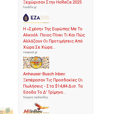
Ξεχώρισαν Στην HoReCa 2025
foodlife.gr
Η «Σχέση» Της Ευρώπης Με Το
Αλκοόλ: Ποιος Πίνει Τι Και Πώς
Αλλάζουν Οι Προτιμήσεις Από
Χώρα Σε Χώρα...
newpost.gr
Anheuser-Busch Inbev:
Ξεπέρασαν Τις Προσδοκίες Οι
Πωλήσεις - Στα $14,84 Δισ. Τα
Έσοδα Το Δ' Τρίμηνο...
Γιώργος Ιορδανίδης