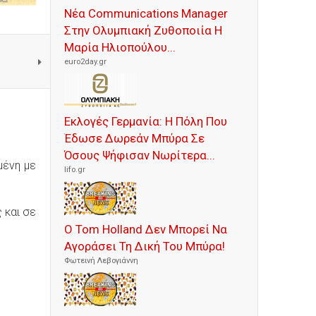
Νέα Communications Manager
Στην Ολυμπιακή Ζυθοποιία Η
Μαρία Ηλιοπούλου...
euro2day.gr
Εκλογές Γερμανία: Η Πόλη Που
Έδωσε Δωρεάν Μπύρα Σε
Όσους Ψήφισαν Νωρίτερα...
μένη με
lifo.gr
 και σε
Ο Tom Holland Δεν Μπορεί Να
Αγοράσει Τη Δική Του Μπύρα!
Φωτεινή Λεβογιάννη