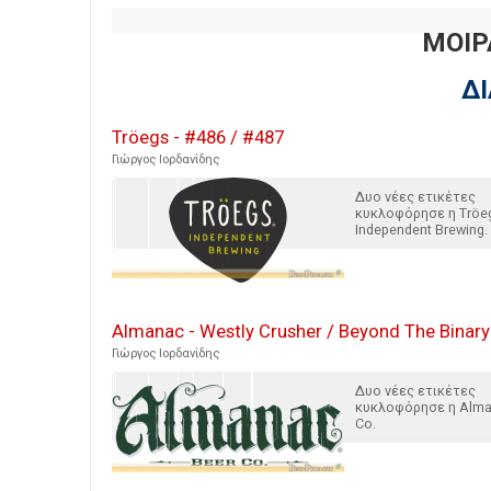
ΜΟΙΡ
Δ
Tröegs - #486 / #487
Γιώργος Ιορδανίδης
Δυο νέες ετικέτες
κυκλοφόρησε η Tröe
Independent Brewing.
Almanac - Westly Crusher / Beyond The Binary
Γιώργος Ιορδανίδης
Δυο νέες ετικέτες
κυκλοφόρησε η Alma
Co.