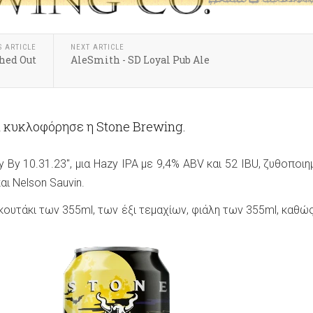
S ARTICLE
NEXT ARTICLE
ched Out
AleSmith - SD Loyal Pub Ale
α κυκλοφόρησε η Stone Brewing.
oy By 10.31.23", μια Hazy IPA με 9,4% ABV και 52 IBU, ζυθοποιη
και Nelson Sauvin.
 κουτάκι των 355ml, των έξι τεμαχίων, φιάλη των 355ml, καθώς