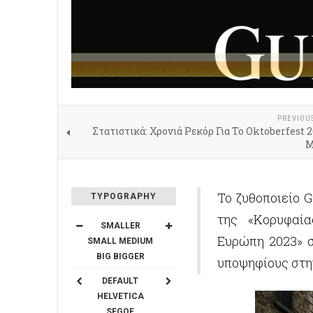
PREVIOU
Στατιστικά: Χρονιά Ρεκόρ Για Το Oktoberfest 
Μ
Το ζυθοποιείο 
TYPOGRAPHY
της «Κορυφαί
SMALLER
Ευρώπη 2023» σ
SMALL
MEDIUM
BIG
BIGGER
υποψηφίους στην
DEFAULT
HELVETICA
SEGOE