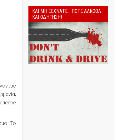
ΚΑΙ ΜΗ ΞΕΧΝΆΤΕ... ΠΟΤΈ ΑΛΚΟΌΛ
ΚΑΙ ΟΔΉΓΗΣΗ!
ήνοντας
ρμανία,
erience
σμο. Το