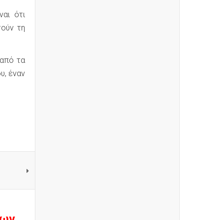
ναι ότι
τούν τη
 από τα
υ, έναν
ων.