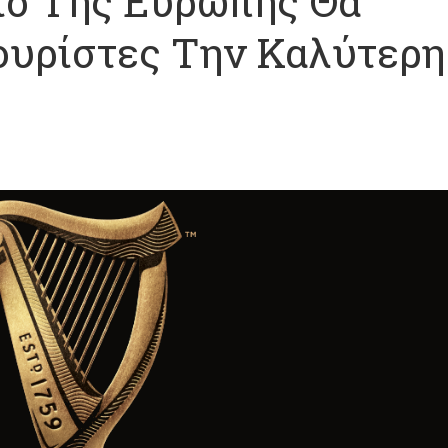
ίο Της Ευρώπης Θα
ουρίστες Την Καλύτερη