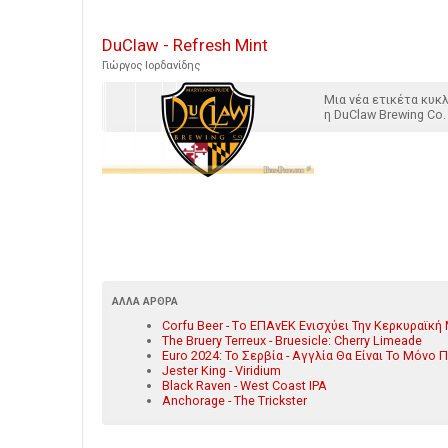
DuClaw - Refresh Mint
Γιώργος Ιορδανίδης
Μια νέα ετικέτα κυ
η DuClaw Brewing Co.
ΆΛΛΑ ΆΡΘΡΑ
Corfu Beer - Tο ΕΠΑνΕΚ Ενισχύει Την Κερκυραϊκή
The Bruery Terreux - Bruesicle: Cherry Limeade
Euro 2024: Το Σερβία - Αγγλία Θα Είναι Το Μόν
Jester King - Viridium
Black Raven - West Coast IPA
Anchorage - The Trickster