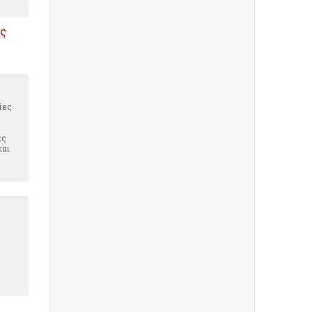
ις
ίες
ές
και