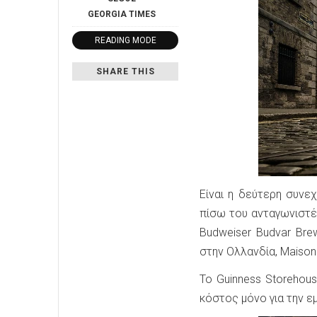
GEORGIA
TIMES
READING MODE
SHARE THIS
Είναι η δεύτερη συνε
πίσω του ανταγωνιστές
Budweiser Budvar Brew
στην Ολλανδία, Maison L
Το Guinness Storehou
κόστος μόνο για την ε