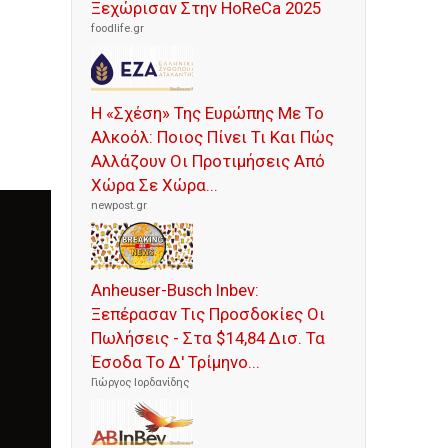
Ξεχώρισαν Στην HoReCa 2025
foodlife.gr
Η «Σχέση» Της Ευρώπης Με Το
Αλκοόλ: Ποιος Πίνει Τι Και Πώς
Αλλάζουν Οι Προτιμήσεις Από
Χώρα Σε Χώρα...
newpost.gr
Anheuser-Busch Inbev:
Ξεπέρασαν Τις Προσδοκίες Οι
Πωλήσεις - Στα $14,84 Δισ. Τα
Έσοδα Το Δ' Τρίμηνο...
Γιώργος Ιορδανίδης