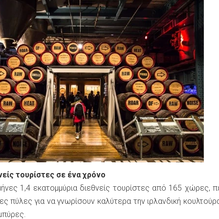
νείς τουρίστες σε ένα χρόνο
μήνες 1,4 εκατομμύρια διεθνείς τουρίστες από 165 χώρες, 
ες πύλες για να γνωρίσουν καλύτερα την ιρλανδική κουλτούρα
μπύρες.