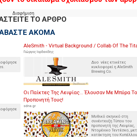
Διαφήμιση
ΑΣΤΕΙΤΕ ΤΟ ΑΡΘΡΟ
ΙΑΒΑΣΤΕ ΑΚΟΜΑ
AleSmith - Virtual Background / Collab Of The Tit
Γιώργος Ιορδανίδης
κλοφόρησε
Δυο νέες ετικέτες
es.
κυκλοφορεί η AleSmith
Brewing Co.
Οι Παίκτες Της Λειψίας... Έλουσαν Με Μπύρα Τ
Προπονητή Τους!
sdna.gr
κλοφόρησε
Μυθικό σκηνικό στη
συνέντευξη Τύπου του
προπονητή της Λειψίας,
Ντομένικο Τεντέσκο, μετ
κατάκτηση του Κυπέλλο