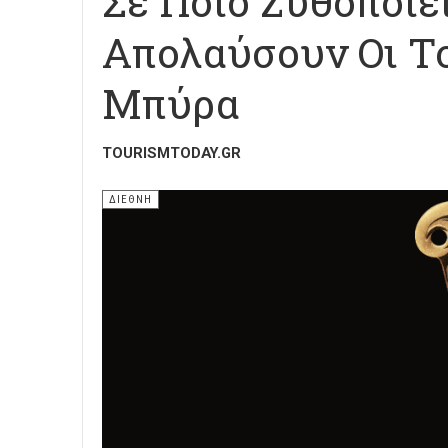
Σε Ποιο Ζυθοποιε
Απολαύσουν Οι Τ
Μπύρα
TOURISMTODAY.GR
ΔΙΕΘΝΗ