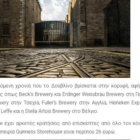
χόμενη χρονιά που το Δουβλίνο βρίσκεται στην κορυφή, αφ
 όπως Beck's Brewery και Erdinger Weissbräu Brewery στη Γε
ery στην Τσεχία, Fuller's Brewery στην Αγγλία, Heineken Exp
effe και η Stella Artois Brewery στο Βέλγιο.
se έχει αρκετές κρατήσεις από επισκέπτες από όλο τον κό
μπειρία Guinness Storehouse είναι περίπου 26 ευρώ.