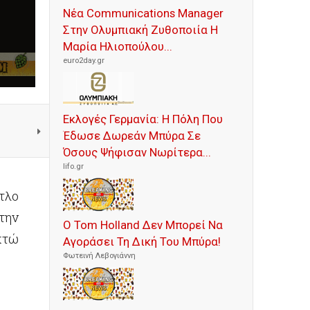
Νέα Communications Manager
Στην Ολυμπιακή Ζυθοποιία Η
Μαρία Ηλιοπούλου...
euro2day.gr
Εκλογές Γερμανία: Η Πόλη Που
Έδωσε Δωρεάν Μπύρα Σε
Όσους Ψήφισαν Νωρίτερα...
lifo.gr
τλο
την
Ο Tom Holland Δεν Μπορεί Να
κτώ
Αγοράσει Τη Δική Του Μπύρα!
Φωτεινή Λεβογιάννη