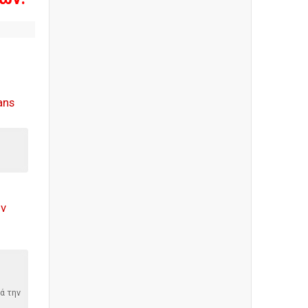
ans
ον
ά την
υ