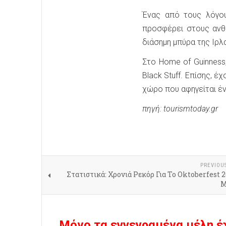
Ένας από τους λόγου
προσφέρει στους ανθρ
διάσημη μπύρα της Ιρλ
Στο Home of Guinness
Black Stuff. Επίσης, έ
χώρο που αφηγείται έν
πηγή: tourismtoday.gr
PREVIOU
Στατιστικά: Χρονιά Ρεκόρ Για Το Oktoberfest 
Μ
Μόνο τα εγγεγραμένα μέλη έ