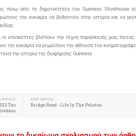
ς πίσω από τη δημοτικότητα του Guinness Storehouse εί
ώπους την ευκαιρία να βυθιστούν στην ιστορία και να γευ
ανδίας.
, οι επισκέπτες βλέπουν την τέχνη παρασκευής μιας πίντας
χουν την ευκαιρία να γνωρίσουν την αίθουσα του κινηματογράφο
τονα την ιστορία της διαφήμισης Guinness.
S ARTICLE
NEXT ARTICLE
2023 Του
Bridge Road - Life In The Peloton
ονάχου
χουν το δικαίωμα σχολιασμού των άρθρ