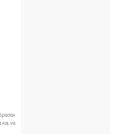
πέρασαν
 και να