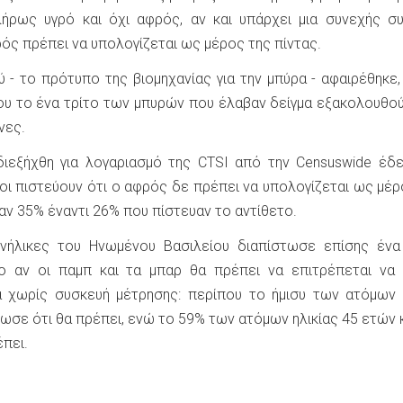
πλήρως υγρό και όχι αφρός, αν και υπάρχει μια συνεχής σ
ρός πρέπει να υπολογίζεται ως μέρος της πίντας.
 - το πρότυπο της βιομηχανίας για την μπύρα - αφαιρέθηκε,
ου το ένα τρίτο των μπυρών που έλαβαν δείγμα εξακολουθο
νες.
ιεξήχθη για λογαριασμό της CTSI από την Censuswide έδε
ι πιστεύουν ότι ο αφρός δε πρέπει να υπολογίζεται ως μέρ
αν 35% έναντι 26% που πίστευαν το αντίθετο.
νήλικες του Ηνωμένου Βασιλείου διαπίστωσε επίσης ένα
ο αν οι παμπ και τα μπαρ θα πρέπει να επιτρέπεται να 
 χωρίς συσκευή μέτρησης: περίπου το ήμισυ των ατόμων 
ωσε ότι θα πρέπει, ενώ το 59% των ατόμων ηλικίας 45 ετών 
πει.