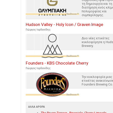
τη δημιουργία και τη
διατήρηση ενός κλίμ
πολυμορφίας και
συμπερίληψης.
Hudson Valley - Holy Icon / Graven Image
Γιώργος Ιορδανίδης
Δυο νέες ετικέτες
κυκλοφόρησε η Huds
Brewery.
Founders - KBS Chocolate Cherry
Γιώργος Ιορδανίδης
Την κυκλοφορία μιας
ετικέτας ανακοίνωσε
Founders Brewing Co.
ΆΛΛΑ ΆΡΘΡΑ
The Bruery Terreux - Bruesicle: Cherry Limeade