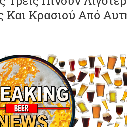
ς Τρεις Πίνουν Λιγότε
 Και Κρασιού Από Αυτ