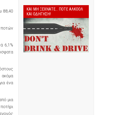
ΚΑΙ ΜΗ ΞΕΧΝΆΤΕ... ΠΟΤΈ ΑΛΚΟΌΛ
υ 88,40
ΚΑΙ ΟΔΉΓΗΣΗ!
 ποτών
τά 6,1%
ρόσφατα
κόστους
ι ακόμα
για ένα
από μια
 ποτήρι
γεγονός