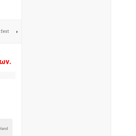
rfest
ων.
eland
η