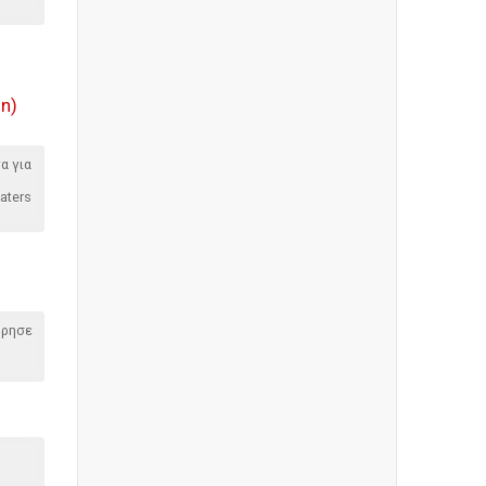
on)
α για
aters
όρησε