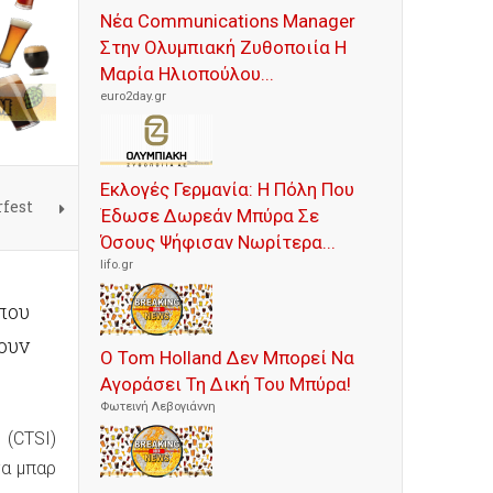
Νέα Communications Manager
Στην Ολυμπιακή Ζυθοποιία Η
Μαρία Ηλιοπούλου...
euro2day.gr
Εκλογές Γερμανία: Η Πόλη Που
rfest
Έδωσε Δωρεάν Μπύρα Σε
Όσους Ψήφισαν Νωρίτερα...
lifo.gr
που
ουν
Ο Tom Holland Δεν Μπορεί Να
Αγοράσει Τη Δική Του Μπύρα!
Φωτεινή Λεβογιάννη
 (CTSI)
τα μπαρ