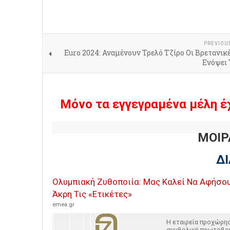
PREVIOU
Euro 2024: Αναμένουν Τρελό Τζίρο Οι Βρετανι
Ενόψει 
Μόνο τα εγγεγραμένα μέλη έ
ΜΟΙΡ
Δ
Ολυμπιακή Ζυθοποιία: Μας Καλεί Να Αφήσο
Άκρη Τις «Ετικέτες»
emea.gr
Η εταιρεία προχώρησ
συμβολική πρωτοβου