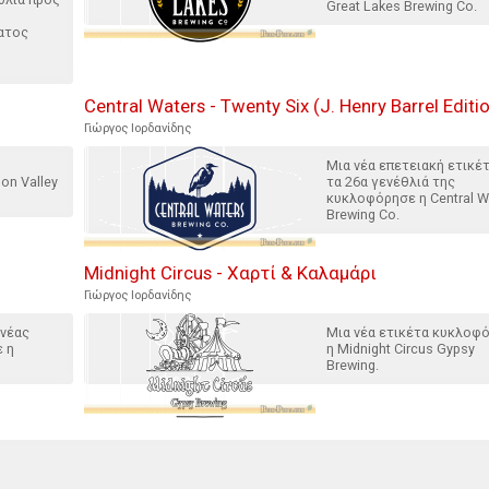
Great Lakes Brewing Co.
ατος
Central Waters - Twenty Six (J. Henry Barrel Editi
Γιώργος Ιορδανίδης
Μια νέα επετειακή ετικέτ
on Valley
τα 26α γενέθλιά της
κυκλοφόρησε η Central W
Brewing Co.
Midnight Circus - Χαρτί & Καλαμάρι
Γιώργος Ιορδανίδης
 νέας
Μια νέα ετικέτα κυκλοφ
 η
η Midnight Circus Gypsy
Brewing.