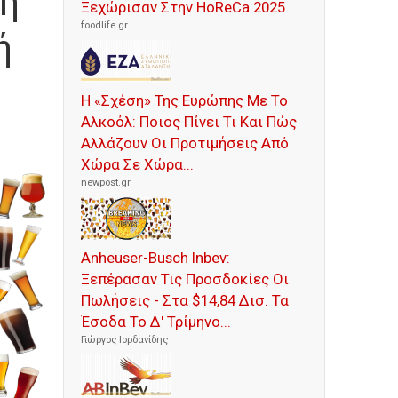
ρη
Ξεχώρισαν Στην HoReCa 2025
foodlife.gr
ή
Η «Σχέση» Της Ευρώπης Με Το
Αλκοόλ: Ποιος Πίνει Τι Και Πώς
Αλλάζουν Οι Προτιμήσεις Από
Χώρα Σε Χώρα...
newpost.gr
Anheuser-Busch Inbev:
Ξεπέρασαν Τις Προσδοκίες Οι
Πωλήσεις - Στα $14,84 Δισ. Τα
Έσοδα Το Δ' Τρίμηνο...
Γιώργος Ιορδανίδης