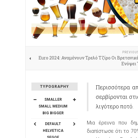
PREVIOU
Euro 2024: Αναμένουν Τρελό Τζίρο Οι Βρετανι
Ενόψει 
Περισσότερα απ
TYPOGRAPHY
σερβίρονται στ
SMALLER
λιγότερο ποτό.
SMALL
MEDIUM
BIG
BIGGER
Μια έρευνα που δημο
DEFAULT
διαπίστωσε ότι το 70
HELVETICA
SEGOE