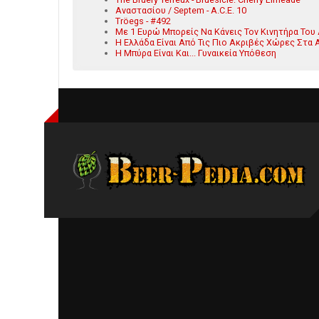
Αναστασίου / Septem - A.C.E. 10
Tröegs - #492
Με 1 Ευρώ Μπορείς Να Κάνεις Τον Κινητήρα Του
Η Ελλάδα Είναι Από Τις Πιο Ακριβές Χώρες Στα
Η Μπύρα Είναι Και... Γυναικεία Υπόθεση