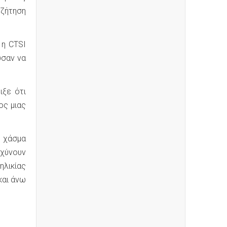
υζήτηση
 η CTSI
ύσαν να
ιξε ότι
ος μιας
 χάσμα
χύνουν
ηλικίας
και άνω