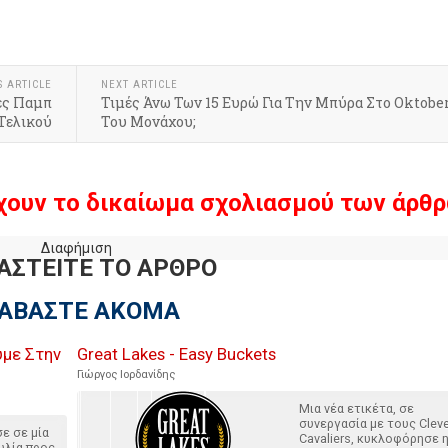
S ARTICLE
NEXT ARTICLE
κές Παμπ
Τιμές Άνω Των 15 Ευρώ Για Την Μπύρα Στο Oktobe
Τελικού
Του Μονάχου;
χουν το δικαίωμα σχολιασμού των άρθρ
Διαφήμιση
ΑΣΤΕΙΤΕ ΤΟ ΑΡΘΡΟ
ΙΑΒΑΣΤΕ ΑΚΟΜΑ
υμε Στην
Great Lakes - Easy Buckets
Γιώργος Ιορδανίδης
Μια νέα ετικέτα, σε
συνεργασία με τους Clev
ε σε μία
Cavaliers, κυκλοφόρησε 
λία προς