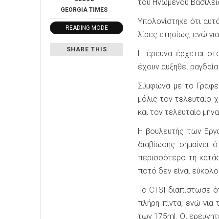
του Ηνωμένου Βασιλεί
GEORGIA
TIMES
Υπολογίστηκε ότι αυτ
READING MODE
λίρες ετησίως, ενώ γι
SHARE THIS
Η έρευνα έρχεται στ
έχουν αυξηθεί ραγδαία
Σύμφωνα με το Γραφεί
μόλις τον τελευταίο 
και τον τελευταίο μήν
Η βουλευτής των Εργα
διαβίωσης σημαίνει 
περισσότερο τη κατάσ
ποτό δεν είναι εύκολο
Το CTSI διαπίστωσε ό
πλήρη πίντα, ενώ για
των 175ml. Οι ερευνητ