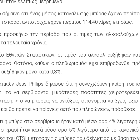
ου ήταν ελλιπώς μετρημένα.
ό σήμαινε ότι ένας μέσος καταναλωτής μπύρας έχανε περίπο
α το κρασί αντίστοιχα έχανε περίπου 114,40 λίρες ετησίως.
ο προσκήνιο την περίοδο που οι τιμές των αλκοολούχων
 τα τελευταία χρόνια.
ο Εθνικών Στατιστικών, οι τιμές του αλκοόλ αυξήθηκαν κα
χρόνο. Ωστόσο, καθώς ο πληθωρισμός έχει επιβραδυνθεί π
α αυξήθηκαν μόνο κατά 0,3%.
τικών Jess Phillips δήλωσε ότι η συνεχιζόμενη κρίση του 
ότι το να σερβίρονται μικρότερες ποσότητες χειροτερεύε
ταση. «Το να μπορείς να αντέξεις οικονομικά να βγεις έξω 
 και θα πρέπει να παίρνεις αυτό που πληρώνεις», πρόσθεσε.
τι η μπύρα στο σερβίρισμα ήταν κατά μέσο όρο 4% λιγότερη 
 το κρασί ήταν κατά μέσο όρο 5% λιγότερο από το κανονικό
ές του CTSI μέτρησαν τις μπύρες του δείγματος με βάση το 