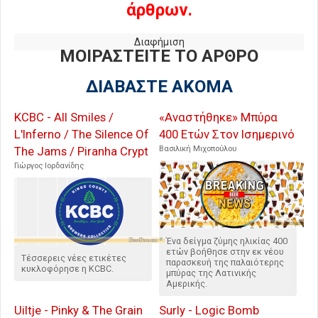
άρθρων.
Διαφήμιση
ΜΟΙΡΑΣΤΕΙΤΕ ΤΟ ΑΡΘΡΟ
ΔΙΑΒΑΣΤΕ ΑΚΟΜΑ
KCBC - All Smiles /
«Αναστήθηκε» Μπύρα
L'Inferno / The Silence Of
400 Ετών Στον Ισημερινό
The Jams / Piranha Crypt
Βασιλική Μιχοπούλου
Γιώργος Ιορδανίδης
Ένα δείγμα ζύμης ηλικίας 400
ετών βοήθησε στην εκ νέου
Τέσσερεις νέες ετικέτες
παρασκευή της παλαιότερης
κυκλοφόρησε η KCBC.
μπύρας της Λατινικής
Αμερικής.
Uiltje - Pinky & The Grain
Surly - Logic Bomb