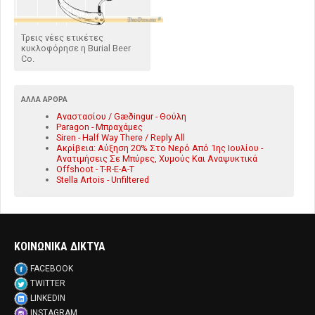
Τρεις νέες ετικέτες
κυκλοφόρησε η Burial Beer
Co.
ΆΛΛΑ ΆΡΘΡΑ
Αναστασίου / Gæðingur - Θούλη
Paragon - Μπραχάμες
Siren - Half Way There / Reply All
Ακρίβεια: Αύξηση 20% Στο Νερό Από 1ης Ιουλίου -
Ανατιμήσεις Σε Μπύρες, Χυμούς Και Αναψυκτικά
Offshoot - T-R-E-A-T
Stella Artois - Unfiltered
ΚΟΙΝΩΝΙΚΑ ΔΙΚΤΥΑ
FACEBOOK
TWITTER
LINKEDIN
INSTAGRAM