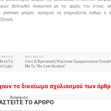
φρώς βελτιωθεί συγκριτικά με τις αρχές του έτους, α
ε premium μπύρες συνέχισε να επηρεάζεται καθώς η α
 ζήτηση.
S ARTICLE
NEXT ARTICLE
Μετά Τη
Γιατί Η Βρετανική Waitrose Πραγματοποιεί Συναλ
d Light
Με Το "No-Low Alcohol"
χουν το δικαίωμα σχολιασμού των άρθρ
Διαφήμιση
ΑΣΤΕΙΤΕ ΤΟ ΑΡΘΡΟ