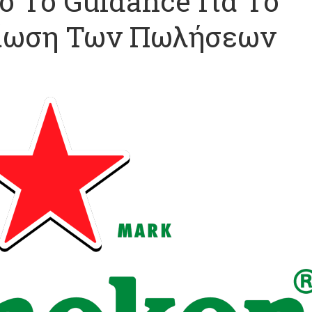
ό Το Guidance Για Το
είωση Των Πωλήσεων