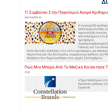
Δ
Τί Συμβαίνει Στην Παγκόσμια Αγορά Κριθαριο
agrocapital.gr
Η συγκομιδή κριθαρι
2024 εξακολουθεί να
παρουσιάζει ποικίλα
αποτελέσματα στο β
ημισφαίριο,
συμπεριλαμβανομένη
Γαλλίας και του Κανα
πολύ θετικές εξελίξεις στο νότιο ημισφαίριο, με επικεφ
Αργεντινή και την Αυστραλία, σύμφωνα με έκθεση της R
Analytics που δημοσιεύθηκε στις αρχές Σεπτεμβρίου.
Πώς Μια Μπύρα Από Το Μεξικό Κατέκτησε Τ
ot.gr
«Πρωταθλήτρια» στι
πωλήσεις μπύρας η 
Especial.