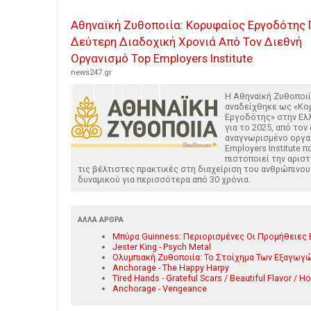
Αθηναϊκή Ζυθοποιία: Κορυφαίος Εργοδότης 
Δεύτερη Διαδοχική Χρονιά Από Τον Διεθνή
Οργανισμό Top Employers Institute
news247.gr
Η Αθηναϊκή Ζυθοποι
αναδείχθηκε ως «Κο
Εργοδότης» στην Ελ
για το 2025, από τον
αναγνωρισμένο οργα
Employers Institute π
πιστοποιεί την αριστ
τις βέλτιστες πρακτικές στη διαχείριση του ανθρώπινου
δυναμικού για περισσότερα από 30 χρόνια.
ΆΛΛΑ ΆΡΘΡΑ
Μπύρα Guinness: Περιορισμένες Οι Προμήθειες Ε
Jester King - Psych Metal
Ολυμπιακή Ζυθοποιία: Το Στοίχημα Των Εξαγωγών
Anchorage - The Happy Harpy
Tired Hands - Grateful Scars / Beautiful Flavor / H
Anchorage - Vengeance