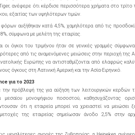
 Tiger, ανέφερε ότι κέρδισε περισσότερα χρήματα στο τρίτο 
κου, εξαιτίας των υψηλότερων τιμών.
 φόρων αυξήθηκαν κατά 4,5%, χαμηλότερα από τις προσδοκ
,8%, σύμφωνα με μελέτη της εταιρίας.
αι οι όγκοι του τριμήνου ήταν σε γενικές γραμμές σύμφωνα
ιρότερες από τις αναμενόμενες μειώσεις στην περιοχή της Α
Ανατολικής Ευρώπης να αντισταθμίζονται από ελαφρώς καλ
υς όγκους στη Λατινική Αμερική και την Ασία-Ειρηνικό.
ce για το 2023
ε την πρόβλεψή της για αύξηση των λειτουργικών κερδών 
αι μεσαίου μονοψήφιου ποσοστού, καθησυχάζοντας ορισ
τουσαν ότι η εταιρεία μπορεί να χρειαστεί να μειώσει ξ
 μετοχές της εταιρείας σημείωσαν άνοδο 2,5% στην αρ
 τις μεγαλύτερες αγορές της ζυθοποιίας, η Heineken ανέφερ