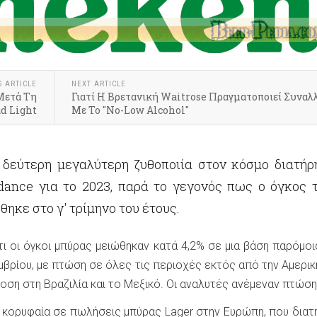
S ARTICLE
NEXT ARTICLE
Μετά Τη
Γιατί Η Βρετανική Waitrose Πραγματοποιεί Συναλ
d Light
Με Το "No-Low Alcohol"
 δεύτερη μεγαλύτερη ζυθοποιία στον κόσμο διατήρ
dance για το 2023, παρά το γεγονός πως ο όγκος 
κε στο γ' τρίμηνο του έτους.
ι οι όγκοι μπύρας μειώθηκαν κατά 4,2% σε μια βάση παρόμοι
μβρίου, με πτώση σε όλες τις περιοχές εκτός από την Αμερικ
ση στη Βραζιλία και το Μεξικό. Οι αναλυτές ανέμεναν πτώση
- κορυφαία σε πωλήσεις μπύρας Lager στην Ευρώπη, που διατη