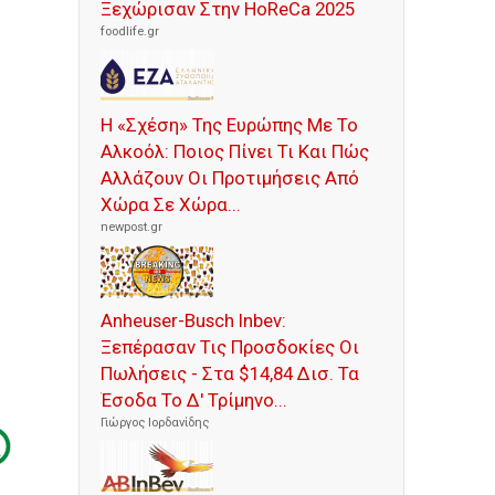
Ξεχώρισαν Στην HoReCa 2025
foodlife.gr
Η «Σχέση» Της Ευρώπης Με Το
Αλκοόλ: Ποιος Πίνει Τι Και Πώς
Αλλάζουν Οι Προτιμήσεις Από
Χώρα Σε Χώρα...
newpost.gr
Anheuser-Busch Inbev:
Ξεπέρασαν Τις Προσδοκίες Οι
Πωλήσεις - Στα $14,84 Δισ. Τα
Έσοδα Το Δ' Τρίμηνο...
Γιώργος Ιορδανίδης