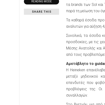
READING MODE
τα brands των Sol και
παρά τη μείωση του όγ
SHARE THIS
Τα καθαρά έσοδα προ
αναλυτών για αύξηση 4
Συνολικά, τα έσοδα κ
προσδοκίες, με τις χε
Μέσης Ανατολής και 
από τους προβλεπόμενο
Αμετάβλητο το guidan
Η Heineken επανέλαβ
μεταξύ μηδενικού κ
επενδυτές που φοβόν
προβλέψεις της. Οι
συναλλαγών.
Στο Βιετνάμ, μια από