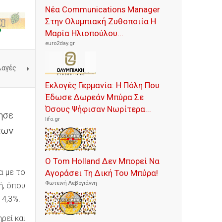
Νέα Communications Manager
Στην Ολυμπιακή Ζυθοποιία Η
Μαρία Ηλιοπούλου...
euro2day.gr
λαγές
Εκλογές Γερμανία: Η Πόλη Που
Έδωσε Δωρεάν Μπύρα Σε
Όσους Ψήφισαν Νωρίτερα...
ησε
lifo.gr
των
Ο Tom Holland Δεν Μπορεί Να
α με το
Αγοράσει Τη Δική Του Μπύρα!
Φωτεινή Λεβογιάννη
ή, όπου
 4,3%.
ρεί και