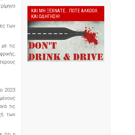
τρίμηνο
ΚΑΙ ΜΗ ΞΕΧΝΆΤΕ... ΠΟΤΈ ΑΛΚΟΌΛ
ΚΑΙ ΟΔΉΓΗΣΗ!
ίες των
 με τις
φρικής,
ύτερους
το 2023
μένους
ανά τις
χή των
ε ότι η