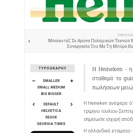
PREVIOU
Μποϊκοτάζ Σε Αγώνα Πολεμικών Τεχνών 
Συνεργασία Του Με Τη Μπύρα Bu
Η Heineken - η
TYPOGRAPHY
σταθερό το gui
SMALLER
πωλήσεων μειώθη
SMALL
MEDIUM
BIG
BIGGER
Η Heineken ανέφερε ότ
DEFAULT
τρίμηνο Ιουλίου-Σεπτε
HELVETICA
SEGOE
σημείωσε ισχυρή απόδο
GEORGIA
TIMES
Η ολλανδική εταιρεία 