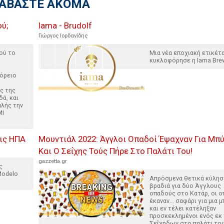
ΙΑΒΑΣΤΕ ΑΚΟΜΑ
ύ;
Iama - Brudolf
Γιώργος Ιορδανίδης
ού το
Μια νέα εποχιακή ετικέτ
κυκλοφόρησε η Iama Brew
όρειο
ς της
δά, και
αλής την
MI
ις ΗΠΑ
Μουντιάλ 2022: Άγγλοι Οπαδοί Έψαχναν Για Μπ
Και Ο Σεΐχης Τούς Πήρε Στο Παλάτι Του!
gazzetta.gr
ς
Modelo
Απρόσμενα θετικά κύλησ
βραδιά για δύο Άγγλους
οπαδούς στο Κατάρ, οι ο
έκαναν... σαφάρι για μια 
και εν τέλει κατέληξαν
προσκεκλημένοι ενός εκ
Σεΐχηδων στο παλάτι του