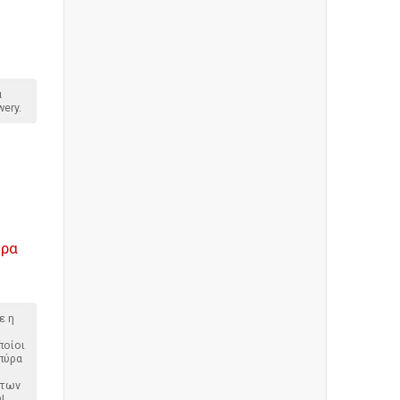
α
ery.
ύρα
ε η
ποίοι
μπύρα
 των
!