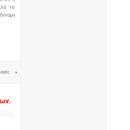
λλά το
δύναμη
λαγές
ων.