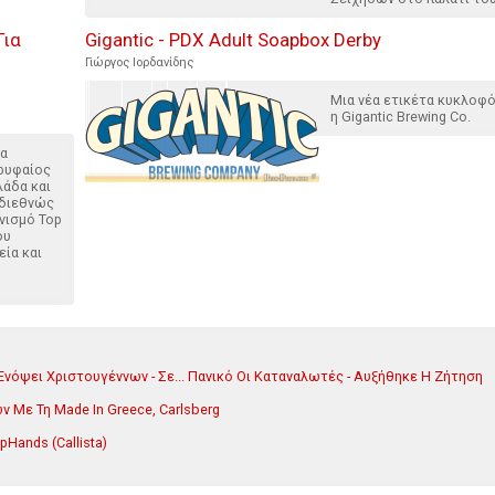
Για
Gigantic - PDX Adult Soapbox Derby
Γιώργος Ιορδανίδης
Μια νέα ετικέτα κυκλοφ
η Gigantic Brewing Co.
ία
ρυφαίος
λάδα και
 διεθνώς
νισμό Top
ου
εία και
νόψει Χριστουγέννων - Σε... Πανικό Οι Καταναλωτές - Αυξήθηκε Η Ζήτηση
 Με Τη Made In Greece, Carlsberg
opHands (Callista)