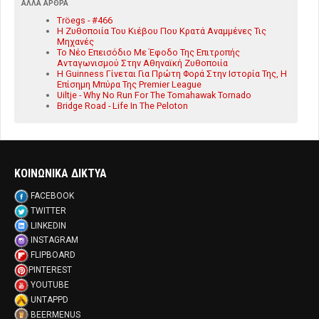
ΆΛΛΑ ΆΡΘΡΑ
Tröegs - #466
Η Ζυθοποιία Του Κιέβου Που Κρατά Αναμμένες Τις
Μηχανές
Το Νέο Επεισόδιο Με Έφοδο Της Επιτροπής
Ανταγωνισμού Στην Αθηναϊκή Ζυθοποιία
Η Guinness Γίνεται Για Πρώτη Φορά Στην Ιστορία Της, Η
Επίσημη Μπύρα Της Premier League
Uiltje - Why No Run For The Tomahawak Tornado
Bridge Road - Life In The Peloton
ΚΟΙΝΩΝΙΚΑ ΔΙΚΤΥΑ
FACEBOOK
TWITTER
LINKEDIN
INSTAGRAM
FLIPBOARD
PINTEREST
YOUTUBE
UNTAPPD
BEERMENUS