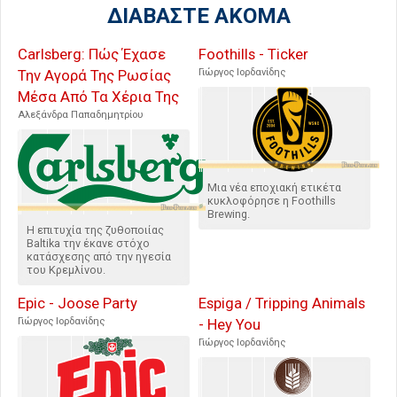
ΔΙΑΒΑΣΤΕ ΑΚΟΜΑ
Carlsberg: Πώς Έχασε
Foothills - Ticker
Την Αγορά Της Ρωσίας
Γιώργος Ιορδανίδης
Μέσα Από Τα Χέρια Της
Αλεξάνδρα Παπαδημητρίου
Μια νέα εποχιακή ετικέτα
κυκλοφόρησε η Foothills
Brewing.
Η επιτυχία της ζυθοποιίας
Baltika την έκανε στόχο
κατάσχεσης από την ηγεσία
του Κρεμλίνου.
Epic - Joose Party
Espiga / Tripping Animals
Γιώργος Ιορδανίδης
- Hey You
Γιώργος Ιορδανίδης