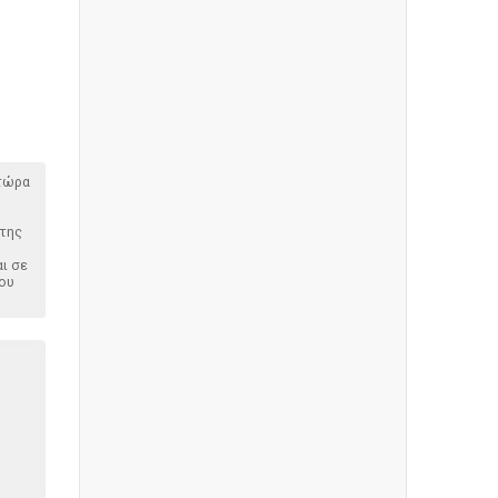
 τώρα
 της
ι σε
του