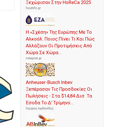
Ξεχώρισαν Στην HoReCa 2025
foodlife.gr
Η «Σχέση» Της Ευρώπης Με Το
Αλκοόλ: Ποιος Πίνει Τι Και Πώς
Αλλάζουν Οι Προτιμήσεις Από
Χώρα Σε Χώρα...
newpost.gr
Anheuser-Busch Inbev:
Ξεπέρασαν Τις Προσδοκίες Οι
Πωλήσεις - Στα $14,84 Δισ. Τα
Έσοδα Το Δ' Τρίμηνο...
Γιώργος Ιορδανίδης