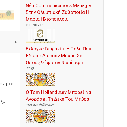
Νέα Communications Manager
Στην Ολυμπιακή Ζυθοποιία Η
Μαρία Ηλιοπούλου...
euro2day.gr
Εκλογές Γερμανία: Η Πόλη Που
Έδωσε Δωρεάν Μπύρα Σε
Όσους Ψήφισαν Νωρίτερα...
lifo.gr
μένη σε
Ο Tom Holland Δεν Μπορεί Να
Αγοράσει Τη Δική Του Μπύρα!
έλι.
Φωτεινή Λεβογιάννη