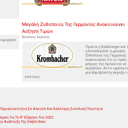
Μεγάλη Ζυθοποιία Της Γερμανίας Ανακοινώνει
Αύξηση Τιμών
Νικόλαος Σκριτλής
κλοφόρησε
Πρώτα η Radeberger και
η Krombacher: η μεγάλη
ζυθοποιία της Γερμανίας
ανακοινώνει ότι οι τιμές
μπύρας της πρόκειται να
αυξηθούν. Αυτό οφείλετα
μια απρόβλεπτη έκρηξη 
κόστους.
Περιεκτικότητα Σε Αλκοόλ Και Καλύτερη Συνολική Ποιότητα
ύρες Για Το Β' Εξάμηνο Του 2022
ν Ανάπτυξη Της Delphi Beer