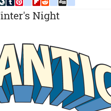
inkedIn
LiveJournal
Tumblr
Pinterest
blogger_post
Flipboard
Reddit
delicious
Digg
google_bookmarks
inter's Night