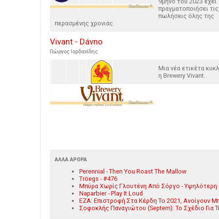
9μηνο του 2023 έχει
πραγματοποιήσει τις
πωλήσεις όλης της
περασμένης χρονιάς.
Vivant - Dávno
Γιώργος Ιορδανίδης
Μια νέα ετικέτα κυ
η Brewery Vivant.
ΆΛΛΑ ΆΡΘΡΑ
Perennial - Then You Roast The Mallow
Tröegs - #476
Μπύρα Χωρίς Γλουτένη Από Σόργο - Υψηλότερη 
Naparbier - Play It Loud
ΕΖΑ: Επιστροφή Στα Κέρδη Το 2021, Ανοίγουν Μπ
Σοφοκλής Παναγιώτου (Septem): Το Σχέδιο Για Τη