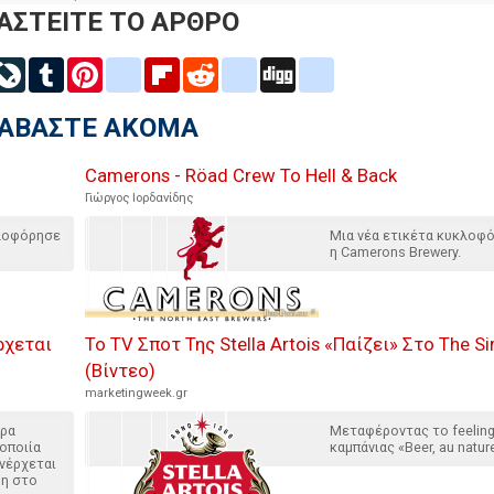
ΑΣΤΕΙΤΕ ΤΟ ΑΡΘΡΟ
inkedIn
LiveJournal
Tumblr
Pinterest
blogger_post
Flipboard
Reddit
delicious
Digg
google_bookmarks
ΙΑΒΑΣΤΕ ΑΚΟΜΑ
Camerons - Röad Crew To Hell & Back
Γιώργος Ιορδανίδης
κλοφόρησε
Μια νέα ετικέτα κυκλοφ
η Camerons Brewery.
ρχεται
Το TV Σποτ Της Stella Artois «Παίζει» Στο The S
(Βίντεο)
marketingweek.gr
ερα
Μεταφέροντας το feeling
οποιία
καμπάνιας «Beer, au natur
νέρχεται
δη στο