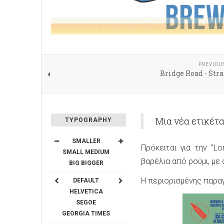
PREVIOU
Bridge Road - Str
Μια νέα ετικέτα
TYPOGRAPHY
SMALLER
Πρόκειται για την "L
SMALL
MEDIUM
βαρέλια από ρούμι, με
BIG
BIGGER
Η περιορισμένης παραγ
DEFAULT
HELVETICA
SEGOE
GEORGIA
TIMES