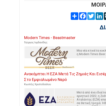
ΜΟΙΡ
Share
Facebook
Twitter
L
Δ
Modern Times - Beastmaster
Γιώργος Ιορδανίδης
Μια νέα ετικέτα κυ
η Modern Times Beer.
Ανακάμπτει Η ΕΖΑ Μετά Τις Ζημιές Και Εισέ
Στο Εμφιαλωμένο Νερό
Κωστής Χριστοδούλου
Μετά από ένα ιδιαίτ
αρνητικό 2022, η Ζυθ
Αταλάντης (ΕΖΑ) επα
σε θετική τροχιά. Ή