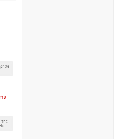
όρησε
ims
 της
el»