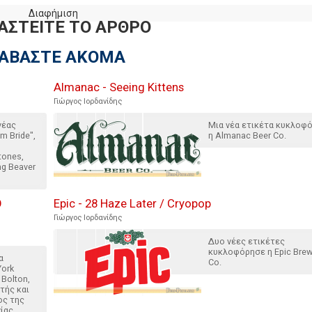
Διαφήμιση
ΑΣΤΕΙΤΕ ΤΟ ΑΡΘΡΟ
ΙΑΒΑΣΤΕ ΑΚΟΜΑ
Almanac - Seeing Kittens
Γιώργος Ιορδανίδης
νέας
Μια νέα ετικέτα κυκλοφ
m Bride",
η Almanac Beer Co.
tones,
ng Beaver
Ο
Epic - 28 Haze Later / Cryopop
Γιώργος Ιορδανίδης
Δυο νέες ετικέτες
κυκλοφόρησε η Epic Brew
α
Co.
York
 Bolton,
τής και
ος της
ίας