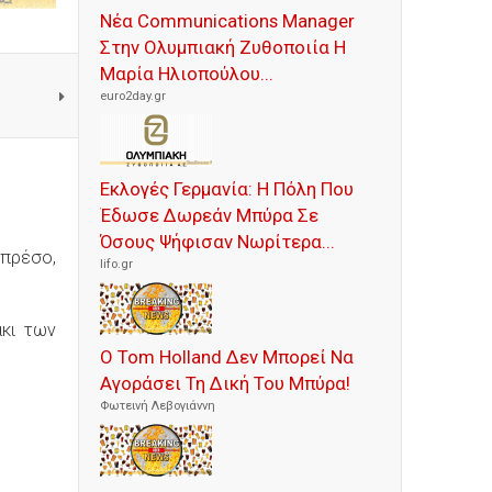
Νέα Communications Manager
Στην Ολυμπιακή Ζυθοποιία Η
Μαρία Ηλιοπούλου...
euro2day.gr
Εκλογές Γερμανία: Η Πόλη Που
Έδωσε Δωρεάν Μπύρα Σε
Όσους Ψήφισαν Νωρίτερα...
σπρέσο,
lifo.gr
άκι των
Ο Tom Holland Δεν Μπορεί Να
Αγοράσει Τη Δική Του Μπύρα!
Φωτεινή Λεβογιάννη