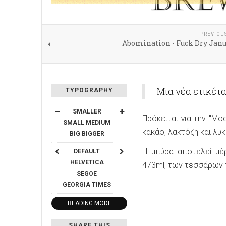
PREVIOU
Abomination - Fuck Dry Janu
Μια νέα ετικέτ
TYPOGRAPHY
SMALLER
Πρόκειται για την "Mo
SMALL
MEDIUM
κακάο, λακτόζη και λυκί
BIG
BIGGER
Η μπύρα αποτελεί μέρ
DEFAULT
HELVETICA
473ml, των τεσσάρων τ
SEGOE
GEORGIA
TIMES
READING MODE
SHARE THIS