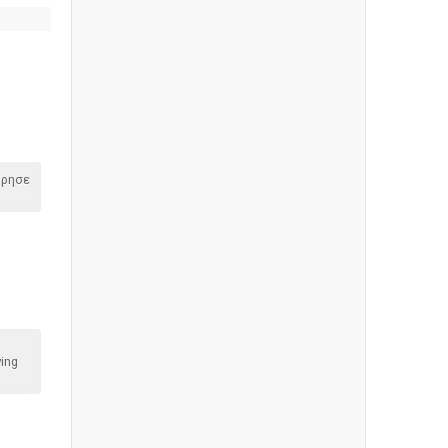
όρησε
ing