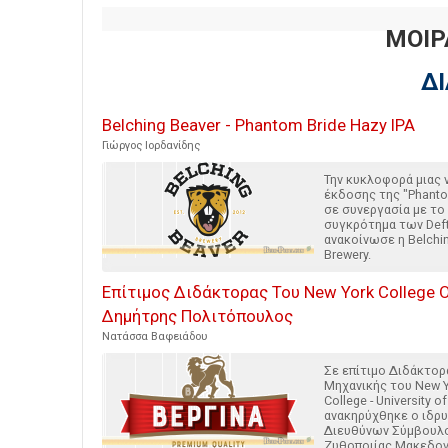
ΜΟΙΡ
Δ
Belching Beaver - Phantom Bride Hazy IPA
Γιώργος Ιορδανίδης
Την κυκλοφορά μιας 
έκδοσης της "Phanto
σε συνεργασία με το
συγκρότημα των Def
ανακοίνωσε η Belchi
Brewery.
Επίτιμος Διδάκτορας Του New York College 
Δημήτρης Πολιτόπουλος
Νατάσσα Βαφειάδου
Σε επίτιμο Διδάκτορ
Μηχανικής του New 
College - University of
ανακηρύχθηκε ο ιδρυ
Διευθύνων Σύμβουλ
Ζυθοποιίας Μακεδον