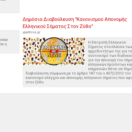
Δημόσια Διαβούλευση "Κανονισμού Απονομής
Ελληνικού Σήματος Στον Ζύθο"
ypaithros.gr
rowar
Η Επιτροπή Ελληνικού
σε η
Σήματος στα πλαίσια τω
αρμοδιοτήτων της για τ
συντονισμό των διαδικα
για την απονομή του σήμ
ελληνικών προϊόντων κα
υπηρεσιών θέτει σε δημ
διαβούλευση σύμφωνα με το άρθρο 187 του ν.4072/2012 τον
κανονισμό ελέγχου και απονομής ελληνικού σήματος που αφ
στον ζύθο.