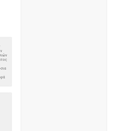
ν
ον
σιών
ατος
ι
όσια
ορά