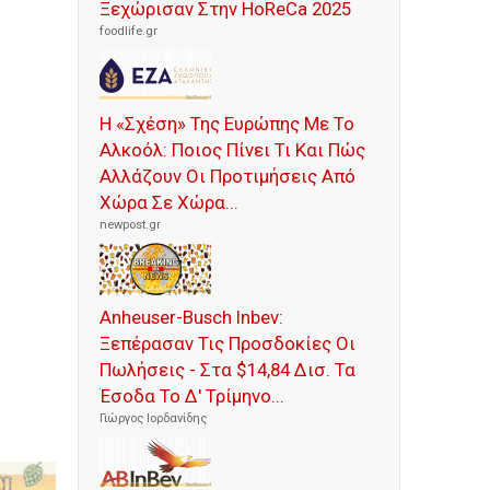
Ξεχώρισαν Στην HoReCa 2025
foodlife.gr
Η «Σχέση» Της Ευρώπης Με Το
Αλκοόλ: Ποιος Πίνει Τι Και Πώς
Αλλάζουν Οι Προτιμήσεις Από
Χώρα Σε Χώρα...
newpost.gr
Anheuser-Busch Inbev:
Ξεπέρασαν Τις Προσδοκίες Οι
Πωλήσεις - Στα $14,84 Δισ. Τα
Έσοδα Το Δ' Τρίμηνο...
Γιώργος Ιορδανίδης