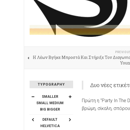
PREVIOU
Η Λέων Βγήκε Μπροστά Και Στήριξε Τον Διαγωνι
Youn
Δυο νέες ετικέτ
TYPOGRAPHY
SMALLER
Πρώτη η "Party In The D
SMALL
MEDIUM
βρώμη, σίκαλη, σπόρους
BIG
BIGGER
DEFAULT
HELVETICA