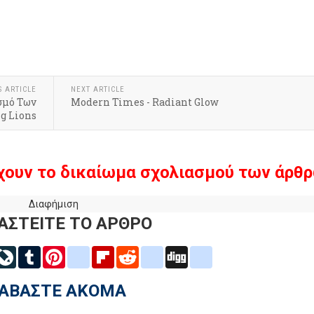
k
r
hare
S ARTICLE
NEXT ARTICLE
σμό Των
Modern Times - Radiant Glow
g Lions
χουν το δικαίωμα σχολιασμού των άρθρ
Διαφήμιση
ΑΣΤΕΙΤΕ ΤΟ ΑΡΘΡΟ
inkedIn
LiveJournal
Tumblr
Pinterest
blogger_post
Flipboard
Reddit
delicious
Digg
google_bookmarks
ΙΑΒΑΣΤΕ ΑΚΟΜΑ