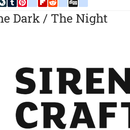
inkedIn
LiveJournal
Tumblr
Pinterest
blogger_post
Flipboard
Reddit
delicious
Digg
google_bookmarks
The Dark / The Night