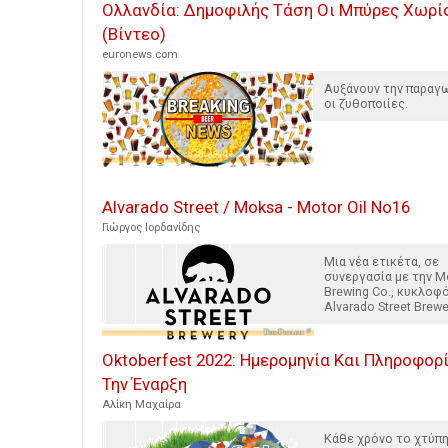
Ολλανδία: Δημοφιλής Τάση Οι Μπύρες Χωρί
(Βίντεο)
euronews.com
Αυξάνουν την παραγ
οι ζυθοποιίες.
Alvarado Street / Moksa - Motor Oil No16
Γιώργος Ιορδανίδης
Μια νέα ετικέτα, σε
συνεργασία με την M
Brewing Co., κυκλοφ
Alvarado Street Brewe
Oktoberfest 2022: Ημερομηνία Και Πληροφορί
Την Έναρξη
Αλίκη Μαχαίρα
Κάθε χρόνο το χτύπ