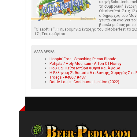
σκηνή Schottenhamel
τη συμβολική έναρξη
Oktoberfest. Στις 12
ο δήμαρχος του Μον
χτυπά και ανοίγει τ
βαρέλι μπύρας με το
"O'zapft is'". Η ημερομηνία έναρξης του Oktoberfest το 20
17η Σεπτεμβρίου.
ΆΛΛΑ ΆΡΘΡΑ
Hoppin' Frog - Smashing Pecan Blonde
Põhjala / Holy Mountain - A Ton Of Honey
Πού Θα Πιείτε Μπύρα Φθηνά Και Άφοβα
Η Ελληνική Ζυθοποιία Αταλάντης, Χορηγός Στα 
Tröegs - #486 / #487
Bottle Logic - Continuous Ignition (2022)