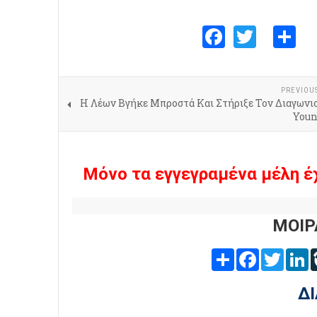
Faceboo
Twitte
S
PREVIOU
Η Λέων Βγήκε Μπροστά Και Στήριξε Τον Διαγωνι
Youn
Μόνο τα εγγεγραμένα μέλη έ
ΜΟΙΡ
Share
Facebook
Twitter
L
Δ