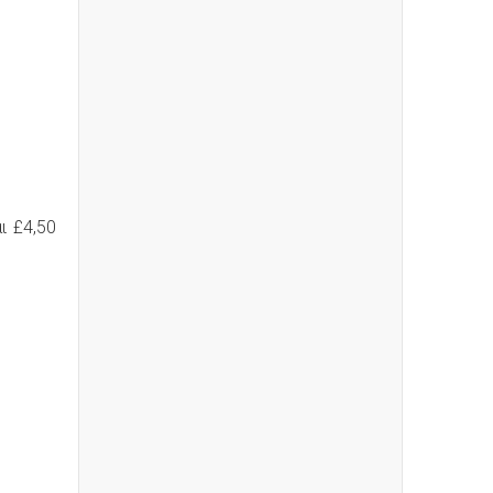
ι £4,50