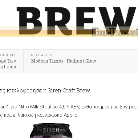
S ARTICLE
NEXT ARTICLE
σμό Των
Modern Times - Radiant Glow
g Lions
ες κυκλοφόρησε η Siren Craft Brew.
ark", μια Nitro Milk Stout με 4,6% ABV, ζυθοποιημένη με βύνη κρ
 καφέ, λακτόζη και λυκίσκο Apollo.