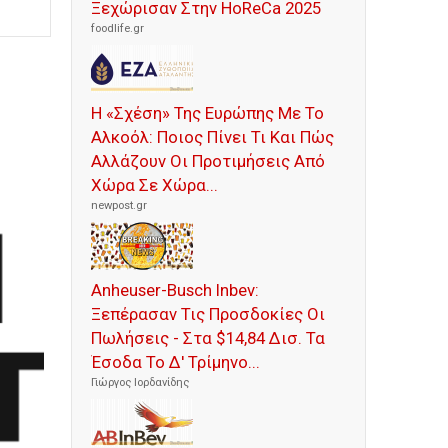
Ξεχώρισαν Στην HoReCa 2025
foodlife.gr
Η «Σχέση» Της Ευρώπης Με Το
Αλκοόλ: Ποιος Πίνει Τι Και Πώς
Αλλάζουν Οι Προτιμήσεις Από
Χώρα Σε Χώρα...
newpost.gr
Anheuser-Busch Inbev:
Ξεπέρασαν Τις Προσδοκίες Οι
Πωλήσεις - Στα $14,84 Δισ. Τα
Έσοδα Το Δ' Τρίμηνο...
Γιώργος Ιορδανίδης