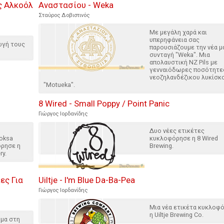
ς Αλκοόλ
Αναστασίου - Weka
Σταύρος Δοβιστινός
Με μεγάλη χαρά και
υπερηφάνεια σας
ωγή τους
παρουσιάζουμε την νέα μ
συνταγή "Weka". Μια
απολαυστική ΝΖ Pils με
γενναιόδωρες ποσότητε
νεοζηλανδέζικου λυκίσκ
"Motueka".
8 Wired - Small Poppy / Point Panic
Γιώργος Ιορδανίδης
Δυο νέες ετικέτες
oksa
κυκλοφόρησε η 8 Wired
όρησε η
Brewing.
ry.
ες Για
Uiltje - I'm Blue Da-Ba-Pea
Γιώργος Ιορδανίδης
Μια νέα ετικέτα κυκλοφ
η Uiltje Brewing Co.
ημα στη