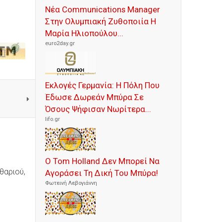
Νέα Communications Manager
Στην Ολυμπιακή Ζυθοποιία Η
Μαρία Ηλιοπούλου...
euro2day.gr
Εκλογές Γερμανία: Η Πόλη Που
Έδωσε Δωρεάν Μπύρα Σε
Όσους Ψήφισαν Νωρίτερα...
lifo.gr
Ο Tom Holland Δεν Μπορεί Να
ιθαριού,
Αγοράσει Τη Δική Του Μπύρα!
Φωτεινή Λεβογιάννη