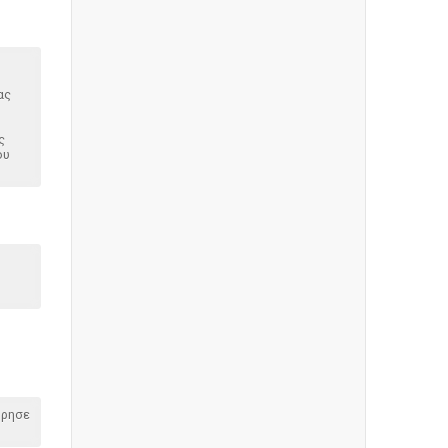
ας
ς
ου
όρησε