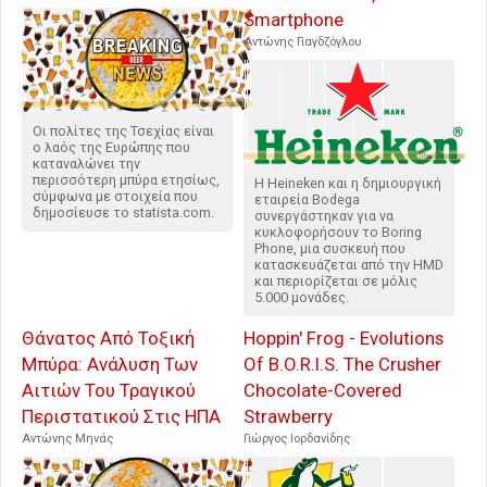
Smartphone
Αντώνης Γιαγδζόγλου
Οι πολίτες της Τσεχίας είναι
ο λαός της Ευρώπης που
καταναλώνει την
περισσότερη μπύρα ετησίως,
Η Heineken και η δημιουργική
σύμφωνα με στοιχεία που
εταιρεία Bodega
δημοσίευσε το statista.com.
συνεργάστηκαν για να
κυκλοφορήσουν το Boring
Phone, μια συσκευή που
κατασκευάζεται από την HMD
και περιορίζεται σε μόλις
5.000 μονάδες.
Θάνατος Από Τοξική
Hoppin' Frog - Evolutions
Μπύρα: Ανάλυση Των
Of B.O.R.I.S. The Crusher
Αιτιών Του Τραγικού
Chocolate-Covered
Περιστατικού Στις ΗΠΑ
Strawberry
Αντώνης Μηνάς
Γιώργος Ιορδανίδης