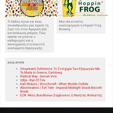
Τί λάθος έγινε και ένας
Μια νέα ετικέτα
συνάνθρωπός μας έχασε τη
κυκλοφόρησε η Hoppin' Frog
ζωή του στην Αμερική από
Brewery.
κατανάλωση μπύρας; Πώς
πρέπει να γίνεται ο
καθαρισμός και η
απολύμανση στα κλειστά
κυκλώματα παραγωγής;
ΆΛΛΑ ΆΡΘΡΑ
Ολυμπιακή Ζυθοποιία: Το Στοίχημα Των Εξαγωγών Με
Τη Made In Greece, Carlsberg
Radical Way - Sunset Vice
Uiltje - Rye Of Fire
Karl Strauss / Boochcraft - When Worlds Collide
Abomination / Evil Twin - Imperial Midnight Snack Biscotti
Break
ΕΖΑ: Νέος Διευθύνων Σύμβουλος Ο Νικήτας Ασπιώτης