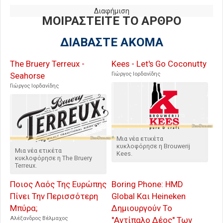
Διαφήμιση
ΜΟΙΡΑΣΤΕΙΤΕ ΤΟ ΑΡΘΡΟ
ΔΙΑΒΑΣΤΕ ΑΚΟΜΑ
The Bruery Terreux -
Kees - Let's Go Coconutty
Seahorse
Γιώργος Ιορδανίδης
Γιώργος Ιορδανίδης
Μια νέα ετικέτα
κυκλοφόρησε η Brouwerij
Μια νέα ετικέτα
Kees.
κυκλοφόρησε η The Bruery
Terreux.
Ποιος Λαός Της Ευρώπης
Boring Phone: HMD
Πίνει Την Περισσότερη
Global Και Heineken
Μπύρα;
Δημιουργούν Το
Αλέξανδρος Βέλμαχος
"Αντίπαλο Δέος" Των