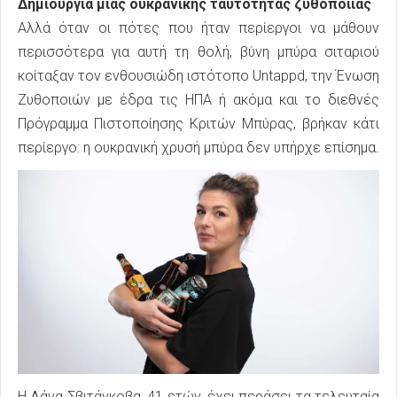
Δημιουργία μιας ουκρανικής ταυτότητας ζυθοποιίας
Αλλά όταν οι πότες που ήταν περίεργοι να μάθουν
περισσότερα για αυτή τη θολή, βύνη μπύρα σιταριού
κοίταξαν τον ενθουσιώδη ιστότοπο Untappd, την Ένωση
Ζυθοποιών με έδρα τις ΗΠΑ ή ακόμα και το διεθνές
Πρόγραμμα Πιστοποίησης Κριτών Μπύρας, βρήκαν κάτι
περίεργο: η ουκρανική χρυσή μπύρα δεν υπήρχε επίσημα.
Η Λάνα Σβιτάνκοβα, 41 ετών, έχει περάσει τα τελευταία