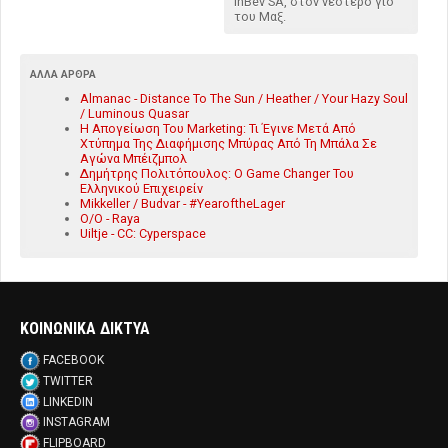
InBev SA, στον νεότερο γιο
του Μαξ.
ΆΛΛΑ ΆΡΘΡΑ
Almanac - Distance To The Sun / Heather / Your Hazy Soul
/ Luminous Quasar
Η Απογείωση Του Marketing: Τι Έγινε Μετά Από
Χτύπημα Της Διαφήμισης Μπύρας Από Τη Μπάλα Σε
Αγώνα Μπέιζμπολ
Δημήτρης Πολιτόπουλος: Ο Game Changer Του
Ελληνικού Επιχειρείν
Mikkeller / Budvar - #YearoftheLager
O/O - Raya
Uiltje - CC: Cyperspace
ΚΟΙΝΩΝΙΚΑ ΔΙΚΤΥΑ
FACEBOOK
TWITTER
LINKEDIN
INSTAGRAM
FLIPBOARD