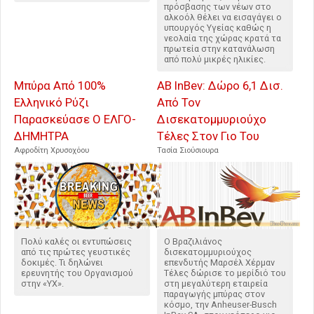
πρόσβασης των νέων στο
αλκοόλ θέλει να εισαγάγει ο
υπουργός Υγείας καθώς η
νεολαία της χώρας κρατά τα
πρωτεία στην κατανάλωση
από πολύ μικρές ηλικίες.
Μπύρα Από 100%
AB InBev: Δώρο 6,1 Δισ.
Ελληνικό Ρύζι
Από Τον
Παρασκεύασε Ο ΕΛΓΟ-
Δισεκατομμυριούχο
ΔΗΜΗΤΡΑ
Τέλες Στον Γιο Του
Αφροδίτη Χρυσοχόου
Τασία Σιούσιουρα
Πολύ καλές οι εντυπώσεις
Ο Βραζιλιάνος
από τις πρώτες γευστικές
δισεκατομμυριούχος
δοκιμές. Τι δηλώνει
επενδυτής Μαρσέλ Χέρμαν
ερευνητής του Οργανισμού
Τέλες δώρισε το μερίδιό του
στην «ΥΧ».
στη μεγαλύτερη εταιρεία
παραγωγής μπύρας στον
κόσμο, την Anheuser-Busch