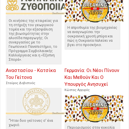
Οι κινήσεις της εταιρείας για
τη στήριξη του γεωργικού
Η απροθυμία της βιομηχανίας
τομέα και την εξασφάλιση
να αναγνωρίσει την
της βιωσιμότητας στην
ουκρανική χρυσή μπύρα και
αλυσίδα παραγωγής. Οι
πώς η Ουκρανία παλεύει να
συνεργασίες με το
βγει στο προσκήνιο.
Γεωπονικό Πανεπιστήμιο, το
Πρόγραμμα Συμβολαιακής
Καλλιέργειας και η «Έξυπνη
Σπορά».
Αναστασίου - Κατσίκα
Γερμανία: Οι Νέοι Πίνουν
Του Γείτονα
Και Μεθούν Και Ο
Σταύρος Δοβιστινός
Υπουργός Ανησυχεί
Κώστας Αργυρός
“Ήταν δυο γείτονες σ' ένα
χωριό.
Περιορισμούς στην ευκολία