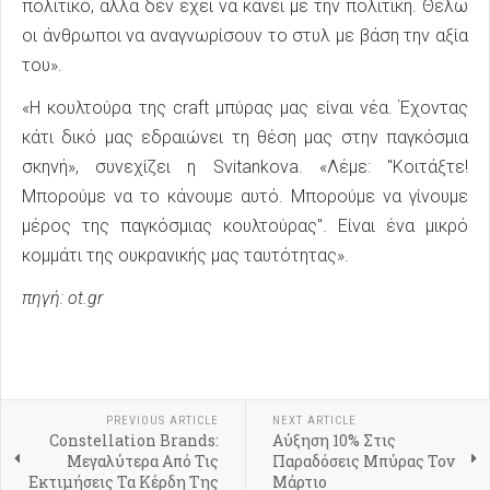
πολιτικό, αλλά δεν έχει να κάνει με την πολιτική. Θέλω
οι άνθρωποι να αναγνωρίσουν το στυλ με βάση την αξία
του».
«Η κουλτούρα της craft μπύρας μας είναι νέα. Έχοντας
κάτι δικό μας εδραιώνει τη θέση μας στην παγκόσμια
σκηνή», συνεχίζει η Svitankova. «Λέμε: "Κοιτάξτε!
Μπορούμε να το κάνουμε αυτό. Μπορούμε να γίνουμε
μέρος της παγκόσμιας κουλτούρας". Είναι ένα μικρό
κομμάτι της ουκρανικής μας ταυτότητας».
πηγή: ot.gr
PREVIOUS ARTICLE
NEXT ARTICLE
Constellation Brands:
Αύξηση 10% Στις
Μεγαλύτερα Από Τις
Παραδόσεις Μπύρας Τον
Εκτιμήσεις Τα Κέρδη Της
Μάρτιο