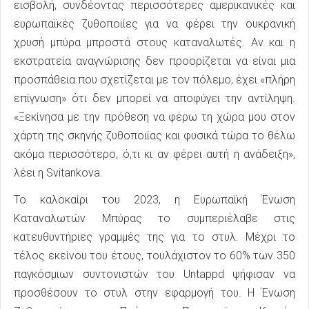
εισβολή, συνδέοντας περισσότερες αμερικανικές και
ευρωπαϊκές ζυθοποιίες για να φέρει την ουκρανική
χρυσή μπύρα μπροστά στους καταναλωτές. Αν και η
εκστρατεία αναγνώρισης δεν προορίζεται να είναι μια
προσπάθεια που σχετίζεται με τον πόλεμο, έχει «πλήρη
επίγνωση» ότι δεν μπορεί να αποφύγει την αντίληψη.
«Ξεκίνησα με την πρόθεση να φέρω τη χώρα μου στον
χάρτη της σκηνής ζυθοποιίας και φυσικά τώρα το θέλω
ακόμα περισσότερο, ό,τι κι αν φέρει αυτή η ανάδειξη»,
λέει η Svitankova.
Το καλοκαίρι του 2023, η Ευρωπαϊκή Ένωση
Καταναλωτών Μπύρας το συμπεριέλαβε στις
κατευθυντήριες γραμμές της για το στυλ. Μέχρι το
τέλος εκείνου του έτους, τουλάχιστον το 60% των 350
παγκόσμιων συντονιστών του Untappd ψήφισαν να
προσθέσουν το στυλ στην εφαρμογή του. Η Ένωση