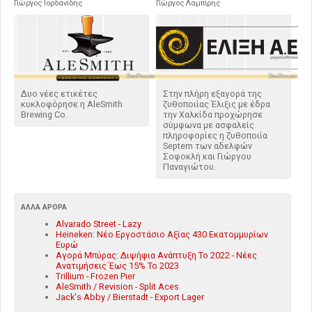
Γιώργος Ιορδανίδης
Γιώργος Λαμπίρης
Δυο νέες ετικέτες
Στην πλήρη εξαγορά της
κυκλοφόρησε η AleSmith
ζυθοποιίας Έλιξις με έδρα
Brewing Co.
την Χαλκίδα προχώρησε
σύμφωνα με ασφαλείς
πληροφορίες η ζυθοποιία
Septem των αδελφών
Σοφοκλή και Γιώργου
Παναγιώτου.
ΆΛΛΑ ΆΡΘΡΑ
Alvarado Street - Lazy
Heineken: Νέο Εργοστάσιο Αξίας 430 Εκατομμυρίων
Ευρώ
Αγορά Μπύρας: Διψήφια Ανάπτυξη Το 2022 - Νέες
Ανατιμήσεις Έως 15% Το 2023
Trillium - Frozen Pier
AleSmith / Revision - Split Aces
Jack's Abby / Bierstadt - Export Lager