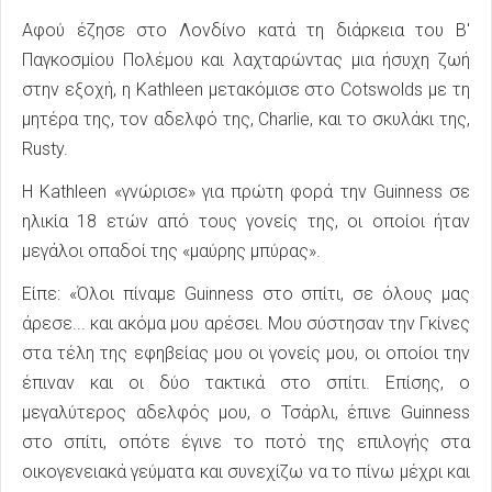
Αφού έζησε στο Λονδίνο κατά τη διάρκεια του Β'
Παγκοσμίου Πολέμου και λαχταρώντας μια ήσυχη ζωή
στην εξοχή, η Kathleen μετακόμισε στο Cotswolds με τη
μητέρα της, τον αδελφό της, Charlie, και το σκυλάκι της,
Rusty.
Η Kathleen «γνώρισε» για πρώτη φορά την Guinness σε
ηλικία 18 ετών από τους γονείς της, οι οποίοι ήταν
μεγάλοι οπαδοί της «μαύρης μπύρας».
Είπε: «Όλοι πίναμε Guinness στο σπίτι, σε όλους μας
άρεσε... και ακόμα μου αρέσει. Μου σύστησαν την Γκίνες
στα τέλη της εφηβείας μου οι γονείς μου, οι οποίοι την
έπιναν και οι δύο τακτικά στο σπίτι. Επίσης, ο
μεγαλύτερος αδελφός μου, ο Τσάρλι, έπινε Guinness
στο σπίτι, οπότε έγινε το ποτό της επιλογής στα
οικογενειακά γεύματα και συνεχίζω να το πίνω μέχρι και