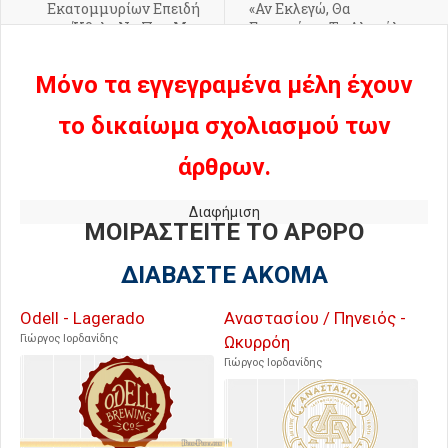
Εκατομμυρίων Επειδή
«Αν Εκλεγώ, Θα
Ήθελε Να Πιει Μια
Επιστρέψει Το Αλκοόλ
Μπύρα - Δείτε Τι Συνέβη
Στον Λευκό Οίκο» Είπε
(Βίντεο)
(Βίντεο)
Μόνο τα εγγεγραμένα μέλη έχουν
το δικαίωμα σχολιασμού των
άρθρων.
Διαφήμιση
ΜΟΙΡΑΣΤΕΙΤΕ ΤΟ ΑΡΘΡΟ
ΔΙΑΒΑΣΤΕ ΑΚΟΜΑ
Odell - Lagerado
Αναστασίου / Πηνειός -
Γιώργος Ιορδανίδης
Ωκυρρόη
Γιώργος Ιορδανίδης