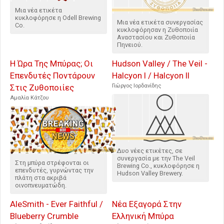
Μια νέα ετικέτα
κυκλοφόρησε η Odell Brewing
Μια νέα ετικέτα συνεργασίας
Co.
κυκλοφόρησαν η Ζυθοποιία
Αναστασίου και Ζυθοποιία
Πηνειού.
Η Ώρα Της Μπύρας; Οι
Hudson Valley / The Veil -
Επενδυτές Ποντάρουν
Halcyon I / Halcyon II
Στις Ζυθοποιίες
Γιώργος Ιορδανίδης
Αμαλία Κάτζου
Δυο νέες ετικέτες, σε
συνεργασία με την The Veil
Στη μπύρα στρέφονται οι
Brewing Co., κυκλοφόρησε η
επενδυτές, γυρνώντας την
Hudson Valley Brewery.
πλάτη στα ακριβά
οινοπνευματώδη.
AleSmith - Ever Faithful /
Νέα Εξαγορά Στην
Blueberry Crumble
Ελληνική Μπύρα