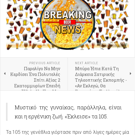
PREVIOUS ARTICLE
NEXT ARTICLE
Παραλίγο Να Μην
Μπύρα Ήπιε Κατά Τη
Κερδίσει Ένα Πολυτελές
Διάρκεια Σατιρικής
Σπίτι Αξίας 2
Τηλεοπτικής Εκπομπής -
Εκατομμυρίων Επειδή
«Αν Εκλεγώ, Θα
Ήθελε Να Πιει Μια
Επιστρέψει Το Αλκοόλ
Μπύρα - Δείτε Τι Συνέβη
Στον Λευκό Οίκο» Είπε
(Βίντεο)
(Βίντεο)
Μυστικό της γυναίκας, παράλληλα, είναι
και η εργένικη ζωή. «Έκλεισε» τα 105.
Τα 105 της γενέθλια γιόρτασε πριν από λίγες ημέρες μία