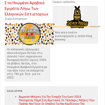
Στα Ηνωμένα Αραβικά
Γιώργος Ιορδανίδης
Εμιράτα Λόγω Των
Ελληνικών Εστιατορίων
Σοφία Κοντογιάννη
Μια νέα ετικέτα
κυκλοφόρησε η Jester King
Brewery.
Οι ελληνικές εξαγωγές
αλκοολούχων ποτών στο
σύνολό τους σημειώνουν
δυναμική άνοδο ύψους 295%
σε βάθος 5ετίας, στα
Ηνωμένα Αραβικά Εμιράτα με
την αξία τους να ανέρχεται
στις 743 χιλ. δολ. για το
2022.
ΆΛΛΑ ΆΡΘΡΑ
Δωρεάν Μπύρες Για Την Έναρξη Του Euro 2024
Υπόσχεται Παμπ Στη Βρετανία: Οι Τέσσερις Λέξεις Που
Πρέπει Να Πουν Οι Οπαδοί Για Να Κερδίσουν Την