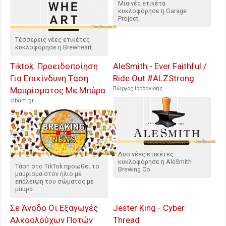
Μια νέα ετικέτα
κυκλοφόρησε η Garage
Project.
Τέσσερεις νέες ετικέτες
κυκλοφόρησε η Brewheart.
Tiktok: Προειδοποίηση
AleSmith - Ever Faithful /
Για Επικίνδυνη Τάση
Ride Out #ALZStrong
Μαυρίσματος Με Μπύρα
Γιώργος Ιορδανίδης
cibum.gr
Δυο νέες ετικέτες
κυκλοφόρησε η AleSmith
Τάση στο TikTok προωθεί το
Brewing Co.
μαύρισμα στον ήλιο με
επάλειψη του σώματος με
μπύρα.
Σε Άνοδο Οι Εξαγωγές
Jester King - Cyber
Αλκοολούχων Ποτών
Thread