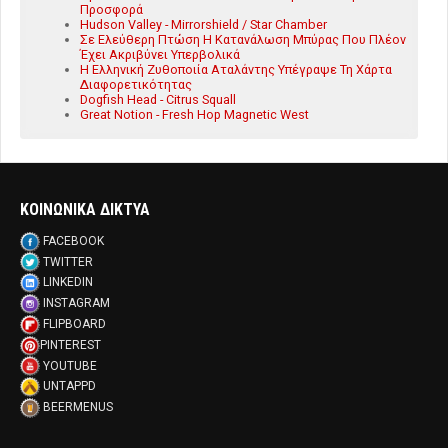
Προσφορά
Hudson Valley - Mirrorshield / Star Chamber
Σε Ελεύθερη Πτώση Η Κατανάλωση Μπύρας Που Πλέον
Έχει Ακριβύνει Υπερβολικά
Η Ελληνική Ζυθοποιία Αταλάντης Υπέγραψε Τη Χάρτα
Διαφορετικότητας
Dogfish Head - Citrus Squall
Great Notion - Fresh Hop Magnetic West
ΚΟΙΝΩΝΙΚΑ ΔΙΚΤΥΑ
FACEBOOK
TWITTER
LINKEDIN
INSTAGRAM
FLIPBOARD
PINTEREST
YOUTUBE
UNTAPPD
BEERMENUS