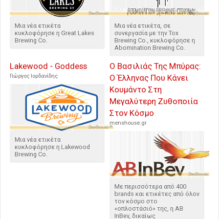
Μια νέα ετικέτα
Μια νέα ετικέτα, σε
κυκλοφόρησε η Great Lakes
συνεργασία με την Tox
Brewing Co.
Brewing Co., κυκλοφόρησε η
Abomination Brewing Co.
Lakewood - Goddess
Ο Βασιλιάς Της Μπύρας:
Γιώργος Ιορδανίδης
Ο Έλληνας Που Κάνει
Κουμάντο Στη
Μεγαλύτερη Ζυθοποιία
Στον Κόσμο
menshouse.gr
Μια νέα ετικέτα
κυκλοφόρησε η Lakewood
Brewing Co.
Με περισσότερα από 400
brands και ετικέτες από όλον
τον κόσμο στο
«οπλοστάσιό» της, η AB
InBev, δικαίως