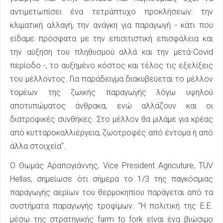
αντιμετωπίσει ένα τετράπτυχο προκλήσεων: την
κλιματική αλλαγή, την ανάγκη για παραγωγή - κάτι που
είδαμε πρόσφατα με την επισιτιστική επισφάλεια και
την αύξηση του πληθυσμού αλλά και την μετά-Covid
περίοδο -, το αυξημένο κόστος και τέλος τις εξελίξεις
του μέλλοντος. Για παράδειγμα διακυβεύεται το μέλλον
τομέων της ζωικής παραγωγής λόγω υψηλού
αποτυπώματος άνθρακα, ενώ αλλάζουν και οι
διατροφικές συνθήκες. Στο μέλλον θα μιλάμε για κρέας
από κυτταροκαλλιέργεια, ζωοτροφές από έντομα ή από
άλλα στοιχεία".
Ο Θωμάς Αραπογιάννης, Vice President Agricuture, TUV
Hellas, σημείωσε ότι σήμερα το 1/3 της παγκόσμιας
παραγωγής αερίων του θερμοκηπίου παράγεται από τα
συστήματα παραγωγής τροφίμων. "Η πολιτική της Ε.Ε.
μέσω της στρατηγικής farm to fork είναι ένα βιώσιμο