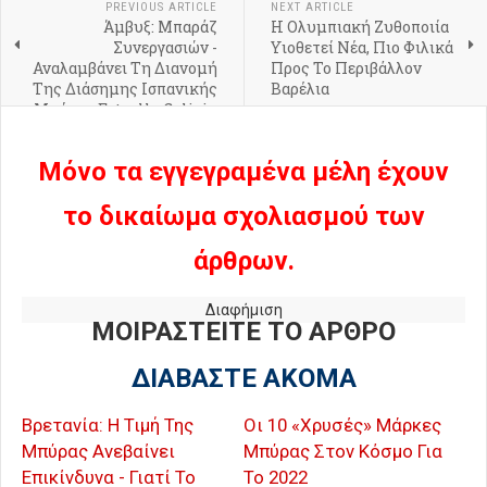
PREVIOUS ARTICLE
NEXT ARTICLE
Άμβυξ: Μπαράζ
Η Ολυμπιακή Ζυθοποιία
Συνεργασιών -
Υιοθετεί Νέα, Πιο Φιλικά
Αναλαμβάνει Τη Διανομή
Προς Το Περιβάλλον
Της Διάσημης Ισπανικής
Βαρέλια
Μπύρας Estrella Galicia
Και Των Ολλανδικών
Σιροπιών De Kuyper
Μόνο τα εγγεγραμένα μέλη έχουν
το δικαίωμα σχολιασμού των
άρθρων.
Διαφήμιση
ΜΟΙΡΑΣΤΕΙΤΕ ΤΟ ΑΡΘΡΟ
ΔΙΑΒΑΣΤΕ ΑΚΟΜΑ
Βρετανία: Η Τιμή Της
Οι 10 «Χρυσές» Μάρκες
Μπύρας Ανεβαίνει
Μπύρας Στον Κόσμο Για
Επικίνδυνα - Γιατί Το
Το 2022