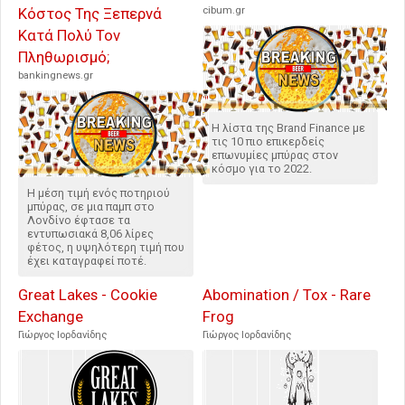
Κόστος Της Ξεπερνά
cibum.gr
Κατά Πολύ Τον
Πληθωρισμό;
bankingnews.gr
H λίστα της Brand Finance με
τις 10 πιο επικερδείς
επωνυμίες μπύρας στον
κόσμο για το 2022.
Η μέση τιμή ενός ποτηριού
μπύρας, σε μια παμπ στο
Λονδίνο έφτασε τα
εντυπωσιακά 8,06 λίρες
φέτος, η υψηλότερη τιμή που
έχει καταγραφεί ποτέ.
Great Lakes - Cookie
Abomination / Tox - Rare
Exchange
Frog
Γιώργος Ιορδανίδης
Γιώργος Ιορδανίδης