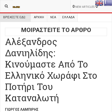
0
NEW ARTICLES
ΒΡΊΣΚΕΣΤΕ ΕΔΏ:
ΑΡΧΙΚΉ
ΝΕΑ
ΕΛΛΑΔΑ
ΜΟΙΡΑΣΤΕΙΤΕ ΤΟ ΑΡΘΡΟ
Αλέξανδρος
Δανιηλίδης:
Κινούμαστε Από Το
Ελληνικό Χωράφι Στο
Ποτήρι Του
Καταναλωτή
ΓΙΏΡΓΟΣ ΛΑΜΠΊΡΗΣ