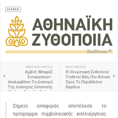
ΕΛΛΑΔΑ
PREVIOUS ARTICLE
NEXT ARTICLE
Άμβυξ: Μπαράζ
Η Ολυμπιακή Ζυθοποιία
Συνεργασιών -
Υιοθετεί Νέα, Πιο Φιλικά
Αναλαμβάνει Τη Διανομή
Προς Το Περιβάλλον
Της Διάσημης Ισπανικής
Βαρέλια
Μπύρας Estrella Galicia
Και Των Ολλανδικών
Σιροπιών De Kuyper
Σημείο αναφοράς αποτέλεσε το
πρόγραμμα συμβολαιακής καλλιέργειας