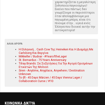
χαρακτηρίζεται η μεγαλύτερη
ζυθοποιία παγκοσμίως!
Εκείνο που πάντως δεν
γνωρίζουμε οι περισσότεροι
όταν απολαμβάνουμε μια
παγωμένη μπύρα, είναι ότι
πίνουμε στην... υγειά ενός
Έλληνα που διοικεί αυτήν την
αυτοκρατορία!
ΆΛΛΑ ΆΡΘΡΑ
Η Ελληνική... Cash Cow Της Heineken Και Η Διαμάχη Με
Carlsberg Και Βεργίνα
Mikkeller / Budvar - #YearoftheLager
St. Bernardus - 75 Years Anniversary
Tilray Brands: Σε Συζητήσεις Για Την Αγορά Ορισμένων
Ετικετών Της Molson
Siren - Anytime, Anyplace, Anywhere / Destination
Unknown
To Øl - 45 Days Märzen / 45 Days Vienna Lager /
Collaboration Curse / #10
ΚΟΙΝΩΝΙΚΑ ΔΙΚΤΥΑ