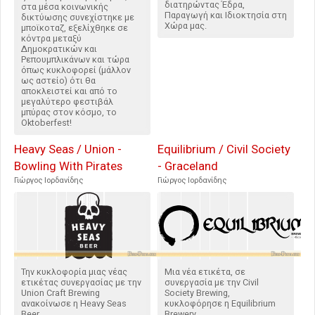
διατηρώντας Έδρα,
στα μέσα κοινωνικής
Παραγωγή και Ιδιοκτησία στη
δικτύωσης συνεχίστηκε με
Χώρα μας.
μποϊκοταζ, εξελίχθηκε σε
κόντρα μεταξύ
Δημοκρατικών και
Ρεπουμπλικάνων και τώρα
όπως κυκλοφορεί (μάλλον
ως αστείο) ότι θα
αποκλειστεί και από το
μεγαλύτερο φεστιβάλ
μπύρας στον κόσμο, το
Oktoberfest!
Heavy Seas / Union -
Equilibrium / Civil Society
Bowling With Pirates
- Graceland
Γιώργος Ιορδανίδης
Γιώργος Ιορδανίδης
Την κυκλοφορία μιας νέας
Μια νέα ετικέτα, σε
ετικέτας συνεργασίας με την
συνεργασία με την Civil
Union Craft Brewing
Society Brewing,
ανακοίνωσε η Heavy Seas
κυκλοφόρησε η Equilibrium
Beer.
Brewery.