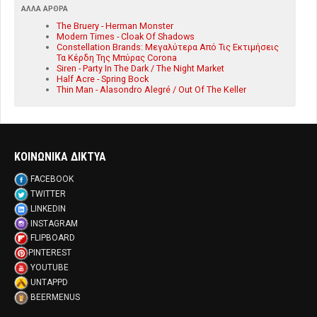
ΆΛΛΑ ΆΡΘΡΑ
The Bruery - Herman Monster
Modern Times - Cloak Of Shadows
Constellation Brands: Μεγαλύτερα Από Τις Εκτιμήσεις
Τα Κέρδη Της Μπύρας Corona
Siren - Party In The Dark / The Night Market
Half Acre - Spring Bock
Thin Man - Alasondro Alegré / Out Of The Keller
ΚΟΙΝΩΝΙΚΑ ΔΙΚΤΥΑ
FACEBOOK
TWITTER
LINKEDIN
INSTAGRAM
FLIPBOARD
PINTEREST
YOUTUBE
UNTAPPD
BEERMENUS