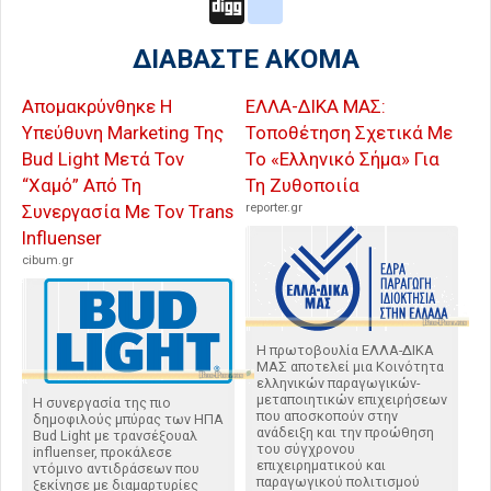
Digg
google_bookmarks
ΔΙΑΒΑΣΤΕ ΑΚΟΜΑ
Απομακρύνθηκε Η
ΕΛΛΑ-ΔΙΚΑ ΜΑΣ:
Υπεύθυνη Marketing Της
Τοποθέτηση Σχετικά Με
Bud Light Μετά Τον
Το «Ελληνικό Σήμα» Για
“Χαμό” Από Τη
Τη Ζυθοποιία
Συνεργασία Με Τον Trans
reporter.gr
Influenser
cibum.gr
Η πρωτοβουλία ΕΛΛΑ-ΔΙΚΑ
ΜΑΣ αποτελεί μια Κοινότητα
ελληνικών παραγωγικών-
μεταποιητικών επιχειρήσεων
H συνεργασία της πιο
που αποσκοπούν στην
δημοφιλούς μπύρας των ΗΠΑ
ανάδειξη και την προώθηση
Bud Light με τρανσέξουαλ
του σύγχρονου
influenser, προκάλεσε
επιχειρηματικού και
ντόμινο αντιδράσεων που
παραγωγικού πολιτισμού
ξεκίνησε με διαμαρτυρίες