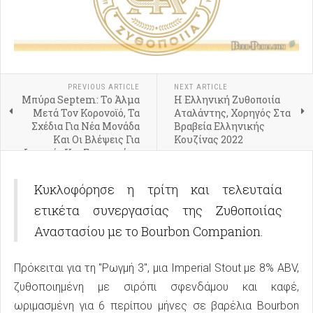
PREVIOUS ARTICLE
NEXT ARTICLE
Μπύρα Septem: Το Άλμα
Η Ελληνική Ζυθοποιία
Μετά Τον Κορονοϊό, Τα
Αταλάντης, Χορηγός Στα
Σχέδια Για Νέα Μονάδα
Βραβεία Ελληνικής
Και Οι Βλέψεις Για
Κουζίνας 2022
Ιαπωνία Και Σιγκαπούρη
Κυκλοφόρησε η τρίτη και τελευταία
ετικέτα συνεργασίας της Ζυθοποιίας
Αναστασίου με το Bourbon Companion.
Πρόκειται για τη "Ρωγμή 3", μια Imperial Stout με 8% ABV,
ζυθοποιημένη με σιρόπι σφενδάμου και καφέ,
ωριμασμένη για 6 περίπου μήνες σε βαρέλια Bourbon