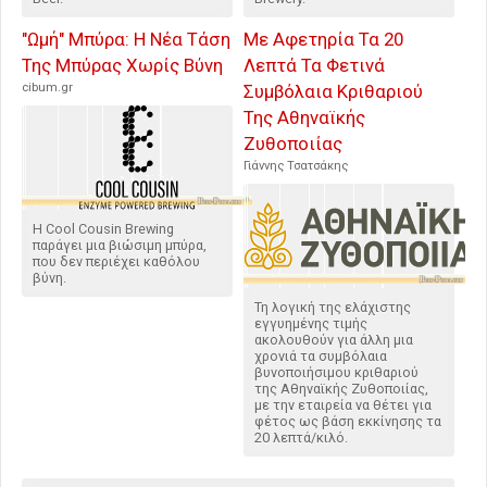
"Ωμή" Μπύρα: Η Νέα Τάση
Με Αφετηρία Τα 20
Της Μπύρας Χωρίς Βύνη
Λεπτά Τα Φετινά
cibum.gr
Συμβόλαια Κριθαριού
Της Αθηναϊκής
Ζυθοποιίας
Γιάννης Τσατσάκης
Η Cool Cousin Brewing
παράγει μια βιώσιμη μπύρα,
που δεν περιέχει καθόλου
βύνη.
Τη λογική της ελάχιστης
εγγυημένης τιμής
ακολουθούν για άλλη μια
χρονιά τα συμβόλαια
βυνοποιήσιμου κριθαριού
της Αθηναϊκής Ζυθοποιίας,
με την εταιρεία να θέτει για
φέτος ως βάση εκκίνησης τα
20 λεπτά/κιλό.