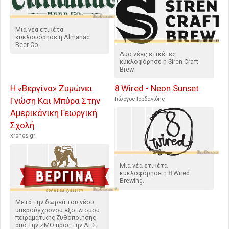
Μια νέα ετικέτα
κυκλοφόρησε η Almanac
Beer Co.
Δυο νέες ετικέτες
κυκλοφόρησε η Siren Craft
Brew.
Η «Βεργίνα» Ζυμώνει
8 Wired - Neon Sunset
Γνώση Και Μπύρα Στην
Γιώργος Ιορδανίδης
Αμερικάνικη Γεωργική
Σχολή
xronos.gr
Μια νέα ετικέτα
κυκλοφόρησε η 8 Wired
Brewing.
Μετά την δωρεά του νέου
υπερσύγχρονου εξοπλισμού
πειραματικής ζυθοποίησης
από την ΖΜΘ προς την ΑΓΣ,