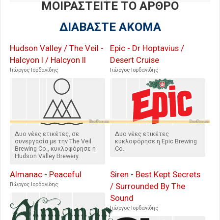
ΜΟΙΡΑΣΤΕΙΤΕ ΤΟ ΑΡΘΡΟ
ΔΙΑΒΑΣΤΕ ΑΚΟΜΑ
Hudson Valley / The Veil -
Epic - Dr Hoptavius /
Halcyon I / Halcyon II
Desert Cruise
Γιώργος Ιορδανίδης
Γιώργος Ιορδανίδης
Δυο νέες ετικέτες, σε
Δυο νέες ετικέτες
συνεργασία με την The Veil
κυκλοφόρησε η Epic Brewing
Brewing Co., κυκλοφόρησε η
Co.
Hudson Valley Brewery.
Almanac - Peaceful
Siren - Best Kept Secrets
Γιώργος Ιορδανίδης
/ Surrounded By The
Sound
Γιώργος Ιορδανίδης