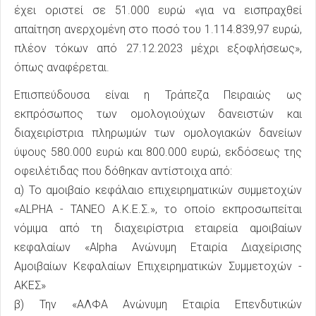
έχει οριστεί σε 51.000 ευρώ «για να εισπραχθεί
απαίτηση ανερχομένη στο ποσό του 1.114.839,97 ευρώ,
πλέον τόκων από 27.12.2023 μέχρι εξοφλήσεως»,
όπως αναφέρεται.
Επισπεύδουσα είναι η Τράπεζα Πειραιώς ως
εκπρόσωπος των ομολογιούχων δανειστών και
διαχειρίστρια πληρωμών των ομολογιακών δανείων
ύψους 580.000 ευρώ και 800.000 ευρώ, εκδόσεως της
οφειλέτιδας που δόθηκαν αντίστοιχα από:
α) Το αμοιβαίο κεφάλαιο επιχειρηματικών συμμετοχών
«ALPHA - ΤΑΝΕΟ Α.Κ.Ε.Σ.», το οποίο εκπροσωπείται
νόμιμα από τη διαχειρίστρια εταιρεία αμοιβαίων
κεφαλαίων «Alpha Ανώνυμη Εταιρία Διαχείρισης
Αμοιβαίων Κεφαλαίων Επιχειρηματικών Συμμετοχών -
ΑΚΕΣ»
β) Την «ΑΛΦΑ Ανώνυμη Εταιρία Επενδυτικών