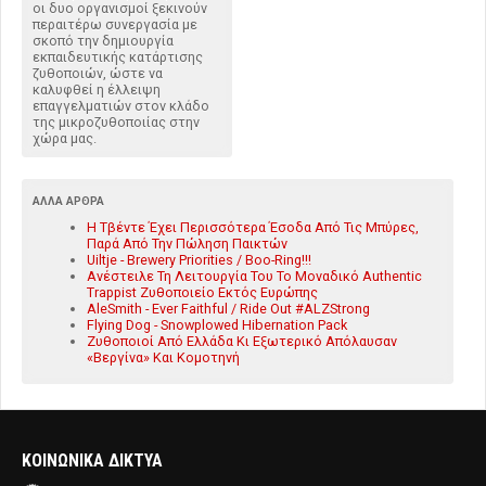
οι δυο οργανισμοί ξεκινούν
περαιτέρω συνεργασία με
σκοπό την δημιουργία
εκπαιδευτικής κατάρτισης
ζυθοποιών, ώστε να
καλυφθεί η έλλειψη
επαγγελματιών στον κλάδο
της μικροζυθοποιίας στην
χώρα μας.
ΆΛΛΑ ΆΡΘΡΑ
Η Τβέντε Έχει Περισσότερα Έσοδα Από Τις Μπύρες,
Παρά Από Την Πώληση Παικτών
Uiltje - Brewery Priorities / Boo-Ring!!!
Ανέστειλε Τη Λειτουργία Του Το Μοναδικό Authentic
Trappist Ζυθοποιείο Εκτός Ευρώπης
AleSmith - Ever Faithful / Ride Out #ALZStrong
Flying Dog - Snowplowed Hibernation Pack
Ζυθοποιοί Από Ελλάδα Κι Εξωτερικό Απόλαυσαν
«Βεργίνα» Και Κομοτηνή
ΚΟΙΝΩΝΙΚΑ ΔΙΚΤΥΑ