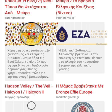
Καύσιμα: Η Βενζίνη Νέου
Μπύρα Στα Βραβεία
Τύπου Θα Φτιάχνεται
Ελληνικής Κουζίνας
Από... Μπύρα
(Βίντεο)
carandmotor.gr
athinorama.gr
Χάρη στη συνεργασία μεταξύ
Η Ελληνική Ζυθοποιία
ζυθοποιίας και εταιρείας
Αταλάντης βρέθηκε με την
βιοκαυσίμων με έδρα τις
εκλεκτή εζα Premium Pilsener
Βρυξέλλες, το αλκοόλ που
στο πλευρό του κορυφαίου
αφαιρέθηκε στη διαδικασία
θεσμού της ελληνικής
δημιουργίας μπύρας
γεύσης.
χρησιμοποιείται τώρα για
την παραγωγή βιοκαυσίμων.
Hudson Valley / The Veil -
Η Μάμος Βραβεύτηκε Με
Halcyon I / Halcyon II
Bronze Effie Europe
Γιώργος Ιορδανίδης
marketingweek.gr