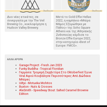
Δυο νέες ετικέτες, σε
Μετά το Gold Effie Hellas
συνεργασία με την The Veil
2022, η καμπάνια «Μπύρα
Brewing Co., κυκλοφόρησε η
Μάμος Εζυμώθηκε με
Hudson Valley Brewery.
Πάθος» της Soho Square
Athens και της Αθηναϊκής
Ζυθοποιίας κέρδισε το
Bronze Effie Europe 2022,
στην κατηγορία «Best of
Europe: FMCG».
ΆΛΛΑ ΆΡΘΡΑ
Garage Project - Fresh Jan 2023
Funky Buddha - Tropical Floridian
Γερμανία: Τρομερή Σερβιτόρα Στο Oktoberfest Έγινε
Viral Αφού Κουβάλησε Περισσότερες Από Δώδεκα
Μπύρες
Uiltje - Motueka Mohitos
Buxton - Nuts & Crosses
AleSmith - Speedway Stout: Salted Caramel Brownie
Edition