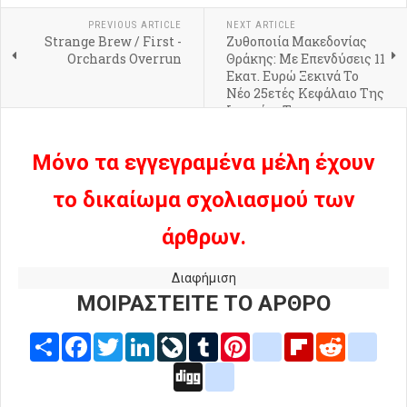
PREVIOUS ARTICLE
NEXT ARTICLE
Strange Brew / First -
Ζυθοποιία Μακεδονίας
Orchards Overrun
Θράκης: Με Επενδύσεις 11
Εκατ. Ευρώ Ξεκινά Το
Νέο 25ετές Κεφάλαιο Της
Ιστορίας Της
Μόνο τα εγγεγραμένα μέλη έχουν
το δικαίωμα σχολιασμού των
άρθρων.
Διαφήμιση
ΜΟΙΡΑΣΤΕΙΤΕ ΤΟ ΑΡΘΡΟ
Share
Facebook
Twitter
LinkedIn
LiveJournal
Tumblr
Pinterest
blogger_post
Flipboard
Reddit
delic
Digg
google_bookmarks