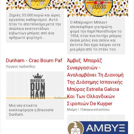
Ζημιές 35.000 ευρώ και ώρες
εργασίας καθαρισμού. Αυτό
O Μπέρναρντ Μπλαντ
ήταν το αποτέλεσμα μετά την
επισκέφθηκε για πρώτη
απώλεια εκατοντάδων
φορά την παμπ Nunsthorpe το
κιβωτίων μπύρας από ένα
1954, όταν ένα ποτήρι μπύρας
αρθρωτό φορτηγό...
έκανε μόλις ένα σελίνι και
έκτοτε δεν έχει λείψει ούτε
μια μέρα από το στέκι του.
Dunham - Crac Boum Paf
Άμβυξ: Μπαράζ
Γιώργος Ιορδανίδης
Συνεργασιών -
Αναλαμβάνει Τη Διανομή
Της Διάσημης Ισπανικής
Μπύρας Estrella Galicia
Και Των Ολλανδικών
Σιροπιών De Kuyper
Μια νέα ετικέτα
κυκλοφόρησε η Brasserie
Μαίρη Ι. Παπακωνσταντίνου
Dunham.