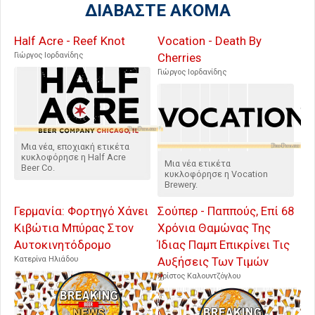
ΔΙΑΒΑΣΤΕ ΑΚΟΜΑ
Half Acre - Reef Knot
Vocation - Death By
Γιώργος Ιορδανίδης
Cherries
Γιώργος Ιορδανίδης
Μια νέα, εποχιακή ετικέτα
κυκλοφόρησε η Half Acre
Μια νέα ετικέτα
Beer Co.
κυκλοφόρησε η Vocation
Brewery.
Γερμανία: Φορτηγό Χάνει
Σούπερ - Παππούς, Επί 68
Κιβώτια Μπύρας Στον
Χρόνια Θαμώνας Της
Αυτοκινητόδρομο
Ίδιας Παμπ Επικρίνει Τις
Κατερίνα Ηλιάδου
Αυξήσεις Των Τιμών
Χρίστος Καλουντζόγλου