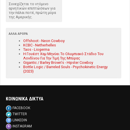
Συνεχίζεται το ντόμινο
αρνητικών επιπτώσεων για
την πάλαι ποτέ, πρώτη μύρα
της Αμερικής.
ΆΛΛΑ ΆΡΘΡΑ
Offshoot - Neon Cowboy
KCBC - Netherhelles
Taos - Liogerma
Η Γουέστ Χαμ Μηνύει Το Ολυμπιακό Στάδιο Του
Λονδίνου Για Την Τιμή Της Μπύρας
Gigantic / Barley Brown's - Hipster Cowboy
Bottle Logic / Barreled Souls - Psychokinetic Energy
(2023)
ΚΟΙΝΩΝΙΚΑ ΔΙΚΤΥΑ
FACEBOOK
TWITTER
LINKEDIN
INSTAGRAM