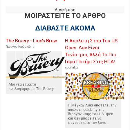
Διαφήμιση
ΜΟΙΡΑΣΤΕΙΤΕ ΤΟ ΑΡΘΡΟ
ΔΙΑΒΑΣΤΕ ΑΚΟΜΑ
The Bruery - Lion's Brew
Η Απόλυτη Σταρ Του US
Γιώργος Ιορδανίδης
Open: Δεν Είναι
Τενίστρια, Αλλά Το Πιο...
Γερό Ποτήρι Στις ΗΠΑ!
sportal.gr
Μια νέα ετικέτα
κυκλοφόρησε η The Bruery.
Η Μέγκαν Λάκι αποτελεί την
απόλυτη celebrity της
διοργάνωσης του US Open
και δεν μπορείτε να
φανταστείτε τον λόγο...