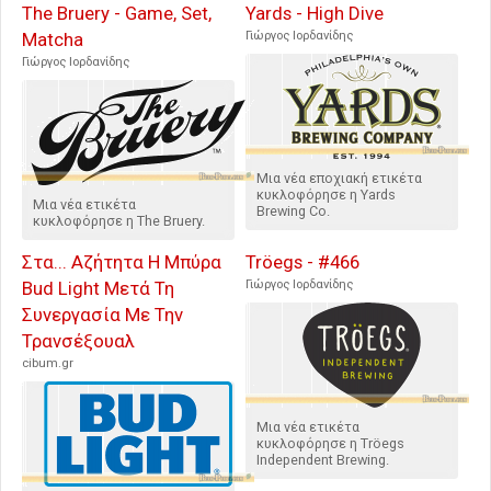
The Bruery - Game, Set,
Yards - High Dive
Matcha
Γιώργος Ιορδανίδης
Γιώργος Ιορδανίδης
Μια νέα εποχιακή ετικέτα
κυκλοφόρησε η Yards
Μια νέα ετικέτα
Brewing Co.
κυκλοφόρησε η The Bruery.
Στα... Αζήτητα Η Μπύρα
Tröegs - #466
Bud Light Μετά Τη
Γιώργος Ιορδανίδης
Συνεργασία Με Την
Τρανσέξουαλ
cibum.gr
Μια νέα ετικέτα
κυκλοφόρησε η Tröegs
Independent Brewing.