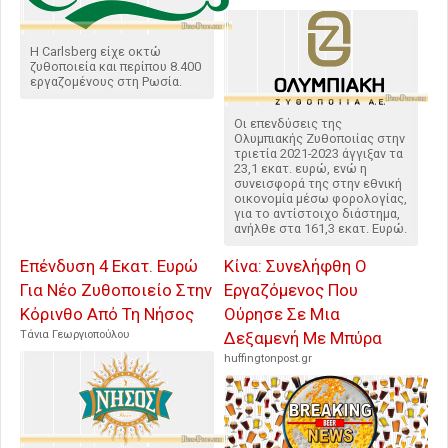
Η Carlsberg είχε οκτώ
ζυθοποιεία και περίπου 8.400
εργαζομένους στη Ρωσία.
Οι επενδύσεις της
Ολυμπιακής Ζυθοποιίας στην
τριετία 2021-2023 άγγιξαν τα
23,1 εκατ. ευρώ, ενώ η
συνεισφορά της στην εθνική
οικονομία μέσω φορολογίας,
για το αντίστοιχο διάστημα,
ανήλθε στα 161,3 εκατ. Ευρώ.
Επένδυση 4 Εκατ. Ευρώ
Κίνα: Συνελήφθη Ο
Για Νέο Ζυθοποιείο Στην
Εργαζόμενος Που
Κόρινθο Από Τη Νήσος
Ούρησε Σε Μια
Τάνια Γεωργιοπούλου
Δεξαμενή Με Μπύρα
huffingtonpost.gr