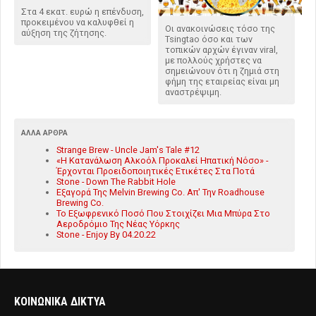
Στα 4 εκατ. ευρώ η επένδυση,
προκειμένου να καλυφθεί η
Οι ανακοινώσεις τόσο της
αύξηση της ζήτησης.
Tsingtao όσο και των
τοπικών αρχών έγιναν viral,
με πολλούς χρήστες να
σημειώνουν ότι η ζημιά στη
φήμη της εταιρείας είναι μη
αναστρέψιμη.
ΆΛΛΑ ΆΡΘΡΑ
Strange Brew - Uncle Jam's Tale #12
«Η Κατανάλωση Αλκοόλ Προκαλεί Ηπατική Νόσο» -
Έρχονται Προειδοποιητικές Ετικέτες Στα Ποτά
Stone - Down The Rabbit Hole
Εξαγορά Της Melvin Brewing Co. Απ' Την Roadhouse
Brewing Co.
Το Εξωφρενικό Ποσό Που Στοιχίζει Μια Μπύρα Στο
Αεροδρόμιο Της Νέας Υόρκης
Stone - Enjoy By 04.20.22
ΚΟΙΝΩΝΙΚΑ ΔΙΚΤΥΑ