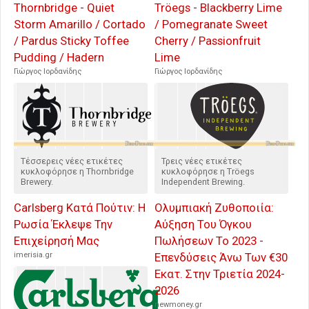
Thornbridge - Quiet
Tröegs - Blackberry Lime
Storm Amarillo / Cortado
/ Pomegranate Sweet
/ Pardus Sticky Toffee
Cherry / Passionfruit
Pudding / Hadern
Lime
Γιώργος Ιορδανίδης
Γιώργος Ιορδανίδης
Τέσσερεις νέες ετικέτες
Τρεις νέες ετικέτες
κυκλοφόρησε η Thornbridge
κυκλοφόρησε η Tröegs
Brewery.
Independent Brewing.
Carlsberg Κατά Πούτιν: Η
Ολυμπιακή Ζυθοποιία:
Ρωσία Έκλεψε Την
Αύξηση Του Όγκου
Επιχείρησή Μας
Πωλήσεων Το 2023 -
imerisia.gr
Επενδύσεις Άνω Των €30
Εκατ. Στην Τριετία 2024-
2026
newmoney.gr