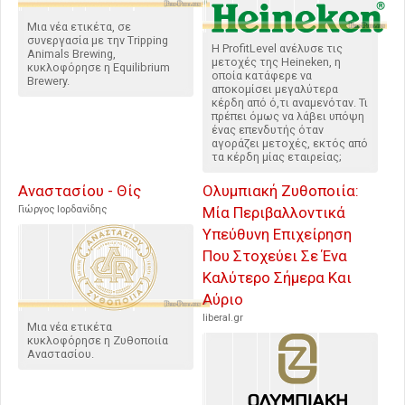
Μια νέα ετικέτα, σε
συνεργασία με την Tripping
Η ProfitLevel ανέλυσε τις
Animals Brewing,
μετοχές της Heineken, η
κυκλοφόρησε η Equilibrium
οποία κατάφερε να
Brewery.
αποκομίσει μεγαλύτερα
κέρδη από ό,τι αναμενόταν. Τι
πρέπει όμως να λάβει υπόψη
ένας επενδυτής όταν
αγοράζει μετοχές, εκτός από
τα κέρδη μίας εταιρείας;
Αναστασίου - Θίς
Ολυμπιακή Ζυθοποιία:
Γιώργος Ιορδανίδης
Μία Περιβαλλοντικά
Υπεύθυνη Επιχείρηση
Που Στοχεύει Σε Ένα
Καλύτερο Σήμερα Και
Αύριο
liberal.gr
Μια νέα ετικέτα
κυκλοφόρησε η Ζυθοποιία
Αναστασίου.