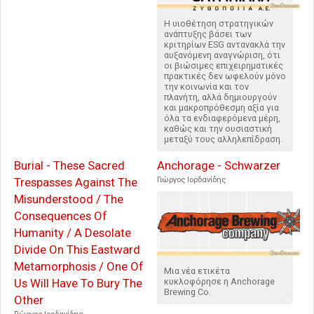
Η υιοθέτηση στρατηγικών
ανάπτυξης βάσει των
κριτηρίων ESG αντανακλά την
αυξανόμενη αναγνώριση, ότι
οι βιώσιμες επιχειρηματικές
πρακτικές δεν ωφελούν μόνο
την κοινωνία και τον
πλανήτη, αλλά δημιουργούν
και μακροπρόθεσμη αξία για
όλα τα ενδιαφερόμενα μέρη,
καθώς και την ουσιαστική
μεταξύ τους αλληλεπίδραση.
Burial - These Sacred
Anchorage - Schwarzer
Trespasses Against The
Γιώργος Ιορδανίδης
Misunderstood / The
Consequences Of
Humanity / A Desolate
Divide On This Eastward
Metamorphosis / One Of
Μια νέα ετικέτα
Us Will Have To Bury The
κυκλοφόρησε η Anchorage
Brewing Co.
Other