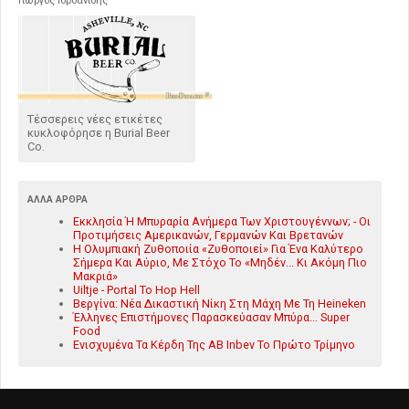
Γιώργος Ιορδανίδης
Τέσσερεις νέες ετικέτες
κυκλοφόρησε η Burial Beer
Co.
ΆΛΛΑ ΆΡΘΡΑ
Εκκλησία Ή Μπυραρία Ανήμερα Των Χριστουγέννων; - Οι
Προτιμήσεις Αμερικανών, Γερμανών Και Βρετανών
Η Ολυμπιακή Ζυθοποιία «Ζυθοποιεί» Για Ένα Καλύτερο
Σήμερα Και Αύριο, Με Στόχο Το «Μηδέν... Κι Ακόμη Πιο
Μακριά»
Uiltje - Portal To Hop Hell
Βεργίνα: Νέα Δικαστική Νίκη Στη Μάχη Με Τη Heineken
Έλληνες Επιστήμονες Παρασκεύασαν Μπύρα... Super
Food
Ενισχυμένα Τα Κέρδη Της AB Inbev Το Πρώτο Τρίμηνο