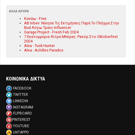
ΆΛΛΑ ΆΡΘΡΑ
Κυκάω - Free
AB Inbev: Νίκησε Τις Εκτιμήσεις Παρά Το Πλήγμα Στην
Bud Λόγω Τρανς Influencer
Garage Project - Fresh Feb 2024
7 Εκατομμύρια Λίτρα Μπύρας: Ρεκόρ Στο Oktoberfest
2024
Alea - Tusk Hunter
Alea - Achilles Paradox
ΚΟΙΝΩΝΙΚΑ ΔΙΚΤΥΑ
FACEBOOK
TWITTER
LINKEDIN
INSTAGRAM
FLIPBOARD
PINTEREST
YOUTUBE
UNTAPPD