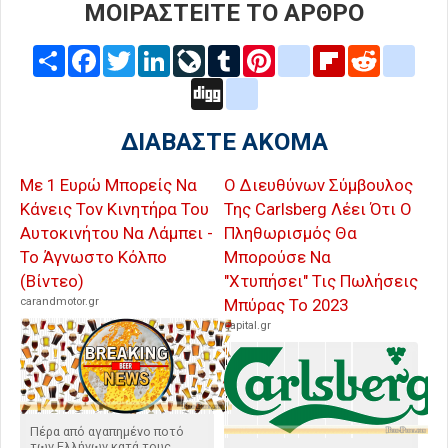
ΜΟΙΡΑΣΤΕΙΤΕ ΤΟ ΑΡΘΡΟ
Share
Facebook
Twitter
LinkedIn
LiveJournal
Tumblr
Pinterest
blogger_post
Flipboard
Reddit
delic
Digg
google_bookmarks
ΔΙΑΒΑΣΤΕ ΑΚΟΜΑ
Με 1 Ευρώ Μπορείς Να
Ο Διευθύνων Σύμβουλος
Κάνεις Τον Κινητήρα Του
Της Carlsberg Λέει Ότι Ο
Αυτοκινήτου Να Λάμπει -
Πληθωρισμός Θα
Το Άγνωστο Κόλπο
Μπορούσε Να
(Βίντεο)
"Χτυπήσει" Τις Πωλήσεις
carandmotor.gr
Μπύρας Το 2023
capital.gr
Πέρα από αγαπημένο ποτό
των Ελλήνων κατά τους