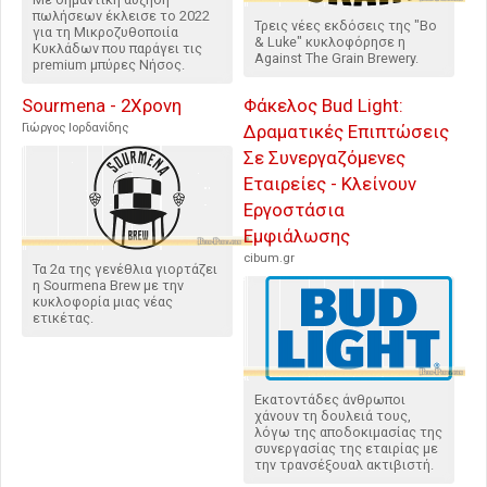
πωλήσεων έκλεισε το 2022
Τρεις νέες εκδόσεις της "Bo
για τη Μικροζυθοποιία
& Luke" κυκλοφόρησε η
Κυκλάδων που παράγει τις
Against The Grain Brewery.
premium μπύρες Νήσος.
Sourmena - 2Χρονη
Φάκελος Bud Light:
Γιώργος Ιορδανίδης
Δραματικές Επιπτώσεις
Σε Συνεργαζόμενες
Εταιρείες - Κλείνουν
Εργοστάσια
Εμφιάλωσης
cibum.gr
Τα 2α της γενέθλια γιορτάζει
η Sourmena Brew με την
κυκλοφορία μιας νέας
ετικέτας.
Εκατοντάδες άνθρωποι
χάνουν τη δουλειά τους,
λόγω της αποδοκιμασίας της
συνεργασίας της εταιρίας με
την τρανσέξουαλ ακτιβιστή.