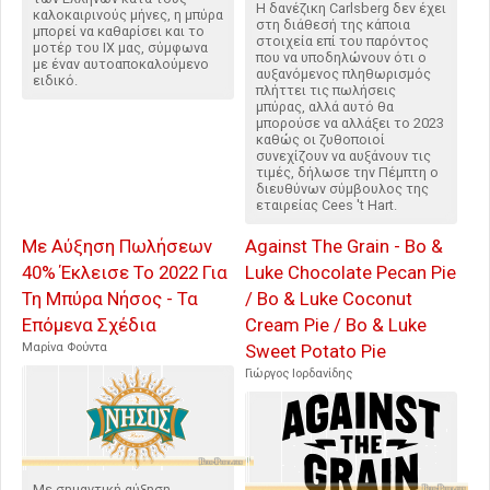
Η δανέζικη Carlsberg δεν έχει
καλοκαιρινούς μήνες, η μπύρα
στη διάθεσή της κάποια
μπορεί να καθαρίσει και το
στοιχεία επί του παρόντος
μοτέρ του ΙΧ μας, σύμφωνα
που να υποδηλώνουν ότι ο
με έναν αυτοαποκαλούμενο
αυξανόμενος πληθωρισμός
ειδικό.
πλήττει τις πωλήσεις
μπύρας, αλλά αυτό θα
μπορούσε να αλλάξει το 2023
καθώς οι ζυθοποιοί
συνεχίζουν να αυξάνουν τις
τιμές, δήλωσε την Πέμπτη ο
διευθύνων σύμβουλος της
εταιρείας Cees 't Hart.
Με Αύξηση Πωλήσεων
Against The Grain - Bo &
40% Έκλεισε Το 2022 Για
Luke Chocolate Pecan Pie
Τη Μπύρα Νήσος - Τα
/ Bo & Luke Coconut
Επόμενα Σχέδια
Cream Pie / Bo & Luke
Μαρίνα Φούντα
Sweet Potato Pie
Γιώργος Ιορδανίδης
Με σημαντική αύξηση