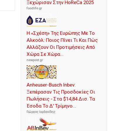
Ξεχώρισαν Στην HoReCa 2025
foodlife.gr
Η «Σχέση» Της Ευρώπης Με Το
Αλκοόλ: Ποιος Πίνει Τι Και Πώς
Αλλάζουν Οι Προτιμήσεις Από
Χώρα Σε Χώρα...
newpost.gr
Anheuser-Busch Inbev:
Ξεπέρασαν Τις Προσδοκίες Οι
Πωλήσεις - Στα $14,84 Δισ. Τα
Έσοδα Το Δ' Τρίμηνο...
Γιώργος Ιορδανίδης