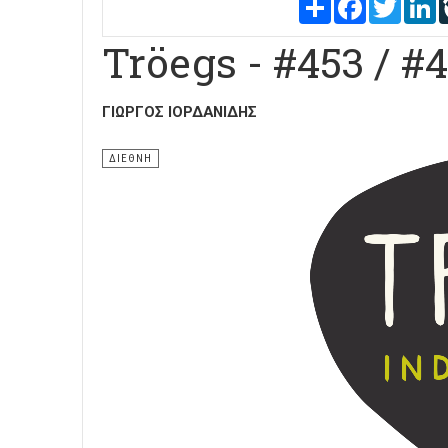
Share
Facebook
Twitter
L
Tröegs - #453 / #
ΓΙΏΡΓΟΣ ΙΟΡΔΑΝΊΔΗΣ
ΔΙΕΘΝΗ