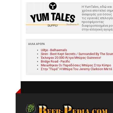
Η YumTales, εδώ και 
χρόνια αποτελεί σημ
αναφοράς για όσους
τις υγιεινές επιλογέ
προσφέροντας
διαφοροποιημένα ρ
στην ελληνική αγορά
ΆΛΛΑ ΆΡΘΡΑ
Uiltje - Belhaemels
Siren - Best Kept Secrets / Surrounded By The Sou
Έκλεψαν 20.000 Λίτρα Μπύρας Guinness!
Bridge Road - Pacific
Μειώθηκαν Οι Παραδόσεις Μπύρας Στην Κύπρο
Στην "Πυρά" Η Μπύρα Του Jeremy Clarkson Μετά