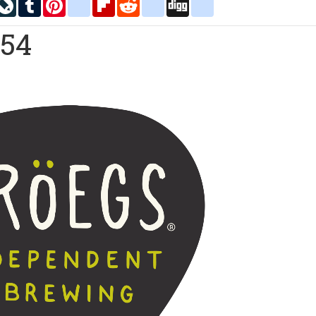
inkedIn
LiveJournal
Tumblr
Pinterest
blogger_post
Flipboard
Reddit
delicious
Digg
google_bookmarks
454