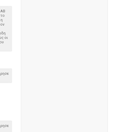
 AB
 το
 η
τον
ρδη
ώς οι
ου
όρησε
όρησε