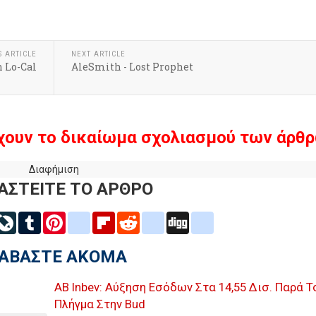
S ARTICLE
NEXT ARTICLE
n Lo-Cal
AleSmith - Lost Prophet
χουν το δικαίωμα σχολιασμού των άρθρ
Διαφήμιση
ΑΣΤΕΙΤΕ ΤΟ ΑΡΘΡΟ
inkedIn
LiveJournal
Tumblr
Pinterest
blogger_post
Flipboard
Reddit
delicious
Digg
google_bookmarks
ΙΑΒΑΣΤΕ ΑΚΟΜΑ
AB Inbev: Αύξηση Εσόδων Στα 14,55 Δισ. Παρά Τ
Πλήγμα Στην Bud