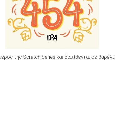
έρος της Scratch Series και διατίθενται σε βαρέλι.
k
r
hare