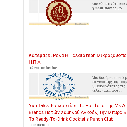
Μια νέα ετικέτα κυ
η Odell Brewing Co.
Κατεβάζει Ρολά Η Παλαιότερη Μικροζυθοπο
Η.Π.Α.
Γιώργος Ιορδανίδης
Μια δυσάρεστη είδησ
το γύρο της παγκόσμ
ζυθοκοινότητας τις
τελευταίες ώρες.
Yumtales: Εμπλουτίζει Το Portfolio Της Με Δ
Brands Ποτών Χαμηλού Αλκοόλ, Την Μπύρα B
Τα Ready-To-Drink Cocktails Punch Club
athinorama.gr