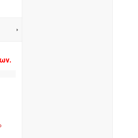
ων.
ο