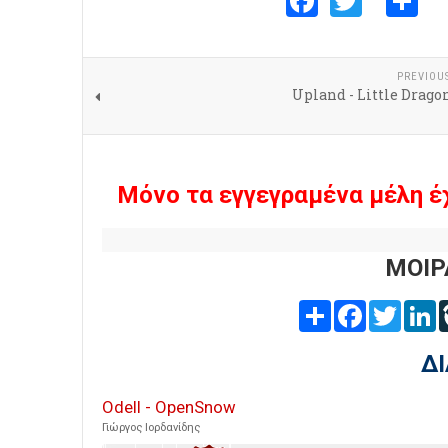
PREVIOU
Upland - Little Drago
Μόνο τα εγγεγραμένα μέλη έ
ΜΟΙΡ
Share
Facebook
Twitter
L
Δ
Odell - OpenSnow
Γιώργος Ιορδανίδης