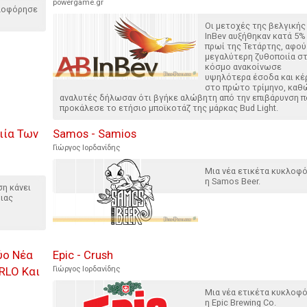
powergame.gr
κλοφόρησε
Οι μετοχές της βελγικής
InBev αυξήθηκαν κατά 5%
πρωί της Τετάρτης, αφού
μεγαλύτερη ζυθοποιία σ
κόσμο ανακοίνωσε
υψηλότερα έσοδα και κέ
στο πρώτο τρίμηνο, καθ
αναλυτές δήλωσαν ότι βγήκε αλώβητη από την επιβάρυνση π
προκάλεσε το ετήσιο μποϊκοτάζ της μάρκας Bud Light.
ιία Των
Samos - Samios
Γιώργος Ιορδανίδης
Μια νέα ετικέτα κυκλοφ
η Samos Beer.
η κάνει
ιας
ύο Νέα
Epic - Crush
RLO Και
Γιώργος Ιορδανίδης
Μια νέα ετικέτα κυκλοφ
η Epic Brewing Co.