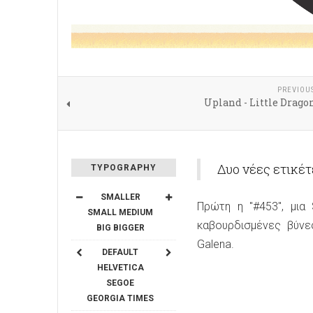
PREVIOU
Upland - Little Drago
Δυο νέες ετικέ
TYPOGRAPHY
SMALLER
Πρώτη η "#453", μια
SMALL
MEDIUM
καβουρδισμένες βύνες
BIG
BIGGER
Galena.
DEFAULT
HELVETICA
SEGOE
GEORGIA
TIMES