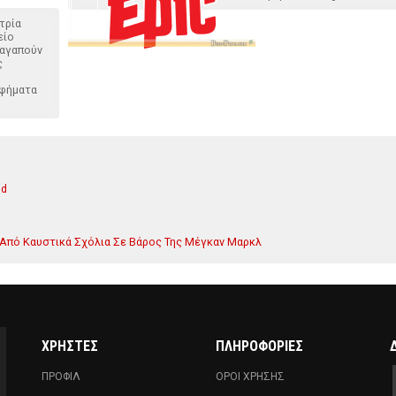
τρία
είο
 αγαπούν
ς
οφήματα
.
nd
 Από Καυστικά Σχόλια Σε Βάρος Της Μέγκαν Μαρκλ
ΧΡΗΣΤΕΣ
ΠΛΗΡΟΦΟΡΙΕΣ
ΠΡΟΦΙΛ
ΟΡΟΙ ΧΡΗΣΗΣ