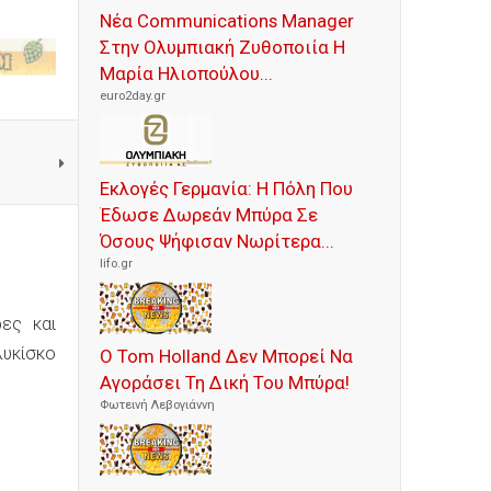
Νέα Communications Manager
Στην Ολυμπιακή Ζυθοποιία Η
Μαρία Ηλιοπούλου...
euro2day.gr
Εκλογές Γερμανία: Η Πόλη Που
Έδωσε Δωρεάν Μπύρα Σε
Όσους Ψήφισαν Νωρίτερα...
lifo.gr
ες και
λυκίσκο
Ο Tom Holland Δεν Μπορεί Να
Αγοράσει Τη Δική Του Μπύρα!
Φωτεινή Λεβογιάννη