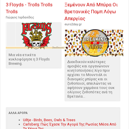
3 Floyds - Trolls Trolls
Ξεμένουν Από Μπύρα Οι
Trolls
Βρετανικές Παμπ Λόγω
Γιώργος Ιορδανίδης
Απεργίας
euro2day.gr
Μια νέα ετικέτα
κυκλοφόρησε η 3 Floyds
Διεκδικούν καλύτερες
Brewing.
αμοιβές και οργανώνουν
κινητοποιήσεις λίγο πριν
αρχίσει το Μουντιάλ οι
διανομείς μπύρας και οι
ζυθοποιοί, απειλώντας να
αφήσουν χαρμάνια τους ουκ
ολίγους ζυθοπότες ανά τη
Βρετανία...
ΆΛΛΑ ΆΡΘΡΑ
Uiltje - Birds, Bees, Owls & Trees
Carlsberg: Πώς Έχασε Την Αγορά Της Ρωσίας Μέσα Από
Τα Χέρια Της