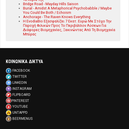
Bridge Road - Mayday Hills Saison
Burial - Amidst A Metaphorical Psychobabble / Maybe
You Could Be Both / Echoism
Anchorage - The Raven Knows Everything
Η EvodiaBio Εξασφαλίζει 7 Εκατ. Ευρώ Με Στόχο Την
Παροχή Φιλικών Προς Το Περιβάλλον Λύσεων Για
Διάφορες Βιομηχανίες, Ξεκινώντας Από Τη Βιομηχανία
Μπύρας
ΚΟΙΝΩΝΙΚΑ ΔΙΚΤΥΑ
FACEBOOK
TWITTER
LINKEDIN
INSTAGRAM
FLIPBOARD
PINTEREST
YOUTUBE
UNTAPPD
BEERMENUS