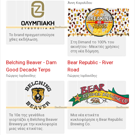
Άννη Καρολίδου
Το brand πραγματοποίησε
χθες εκδήλωση.
Στη Dimand το 100% του
ακινήτου - Μεικτές χρήσεις
στη νέα δόμηση.
Belching Beaver - Dam
Bear Republic - River
Good Decade Terps
Road
Γιώργος Ιορδανίδης
Γιώργος Ιορδανίδης
Τα 10α της γενέθλια
Μια νέα ετικέτα
γιορτάζει η Belching Beaver
κυκλοφόρησε η Bear Republic
Brewery με την κυκλοφορία
Brewing Co.
μιας νέας ετικέτας.