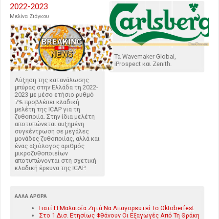
2022-2023
Μελίνα Ζιάγκου
Τα Wavemaker Global,
iProspect και Zenith.
Αύξηση της κατανάλωσης
μπύρας στην Ελλάδα τη 2022-
2023 με μέσο ετήσιο ρυθμό
7% προβλέπει κλαδική
μελέτη της ICAP για τη
ζυθοποιία. Στην ίδια μελέτη
αποτυπώνεται αυξημένη
συγκέντρωση σε μεγάλες
μονάδες ζυθοποιίας, αλλά και
ένας αξιόλογος αριθμός
μικροζυθοποιείων
αποτυπώνονται στη σχετική
κλαδική έρευνα της ICAP.
ΆΛΛΑ ΆΡΘΡΑ
Γιατί Η Μαλαισία Ζητά Να Απαγορευτεί Το Oktoberfest
Στο 1 Δισ. Ετησίως Φθάνουν Οι Εξαγωγές Από Τη Θράκη