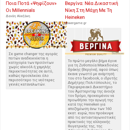
Ποια Ποτά «Ψηφίζουν»
Βεργίνα: Νέα Δικαστική
Οι Millennials
Νίκη Στη Μάχη Με Τη
Δανάη Αλεξάκη
Heineken
powergame.gr
Σε game changer της αγοράς
ποτών αναδεικνύεται η
Το πρώτο μεγάλο βήμα έγινε
κατηγορία των προϊόντων
για τη Ζυθοποιία Μακεδονίας
χωρίς αλκοόλ ή χαμηλής
Θράκης (Βεργίνα), αφού όπως
περιεκτικότητας σε αυτό,
έκανε γνωστό με ανάρτησή
καθώς προσελκύει όλο
του στο facebook, o ιδρυτής
περισσότερο τις νεότερες
Δημήτρης Πολιτόπουλος, το
γενιές καταναλωτών.
Περιφερειακό Δικαστήριο
του Άμστερνταμ της άνοιξε
τον δρόμο, προκειμένου να
προωθήσει την αγωγή της
κατά της Heineken για
αποζημίωση άνω των 160
εκατ. ευρώ, που προέκυψε
από τις αντιανταγωνιστικές
πρακτικές της ελληνικής
θυγατρικής της, της