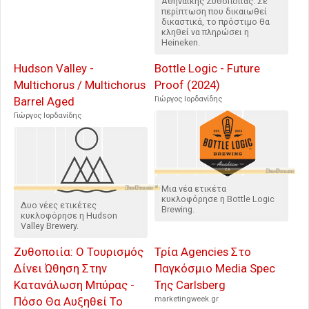
Αθηναϊκής Ζυθοποιίας. Σε
περίπτωση που δικαιωθεί
δικαστικά, το πρόστιμο θα
κληθεί να πληρώσει η
Heineken.
Hudson Valley -
Bottle Logic - Future
Multichorus / Multichorus
Proof (2024)
Barrel Aged
Γιώργος Ιορδανίδης
Γιώργος Ιορδανίδης
Μια νέα ετικέτα
κυκλοφόρησε η Bottle Logic
Δυο νέες ετικέτες
Brewing.
κυκλοφόρησε η Hudson
Valley Brewery.
Ζυθοποιία: Ο Τουρισμός
Τρία Agencies Στο
Δίνει Ώθηση Στην
Παγκόσμιο Media Spec
Κατανάλωση Μπύρας -
Της Carlsberg
Πόσο Θα Αυξηθεί Το
marketingweek.gr