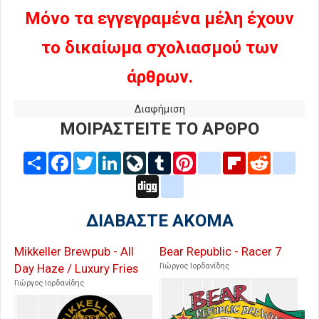
Μόνο τα εγγεγραμένα μέλη έχουν
το δικαίωμα σχολιασμού των
άρθρων.
Διαφήμιση
ΜΟΙΡΑΣΤΕΙΤΕ ΤΟ ΑΡΘΡΟ
Share
Facebook
Twitter
LinkedIn
LiveJournal
Tumblr
Pinterest
blogger_post
Flipboard
Reddit
delic
Digg
google_bookmarks
ΔΙΑΒΑΣΤΕ ΑΚΟΜΑ
Mikkeller Brewpub - All
Bear Republic - Racer 7
Day Haze / Luxury Fries
Γιώργος Ιορδανίδης
Γιώργος Ιορδανίδης