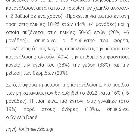
καταναλώσει αυτά τα ποτά «χωρίς ή με χαμηλό αλκοόλ»
(+2 βαθμοί σε ένα χρόνο). «Πρόκειται για μια πιο έντονη
τάση στις ηλικίες 18-25 ετών (44%, +4 μονάδες) και η
οποία αυξάνεται στις ηλικίες 50-65 ετών (20%, +6
μονάδες)», σημειώνει ο διευθυντής του φορέα,
τονίζοντας ότι ως λόγους επικαλούνται, την μείωση της
κατανάλωσης αλκοόλ (40%), την επιθυμία να φροντίσει
κανείς την υγεία του (38%), την γεύση (33%) και την
μείωση των θερμίδων (20%).
Σε ό,τι αφορά τη μείωση της κατανάλωσης, «το μερίδιο
των μη καταναλωτών θα αυξηθεί το 2022, κατά 16% (+6
μονάδες). Η τάση είναι πιο έντονη στις γυναίκες (στο
19%) παρά στους άνδρες (13%)», σημειώνει
ο Sylvain Dadé.
πηγή: fonimaleviziou.gr