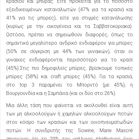
κρασιού και μπύρας. Είτε πρόκειται για το ποσοστό
εξειδικευμένων καταναλωτών (47% για τα κρασιά και
41% για τις μπύρες), είτε για στιγμές κατανάλωσης
(κυρίως με την οικογένεια και τα Σαββατοκύριακα).
Ωστόσο, πρέπει να σημειωθούν διαφορές, όπως το
σημαντικά μεγαλύτερο ανδρικό ενδιαφέρον για μπύρες
(50% σε σύγκριση με 44% των γυναικών), όταν οι
γυναίκες ενδιαφέρονται περισσότερο για το κρασί
(45%).Στις πιο δημοφιλείς μπύρες, βρίσκουμε τοπικές
μπύρες (58%) και craft μπύρες (45%). Για τα κρασιά,
στο top 3 παραμένει το Μπορντό (με 45%), η
Βουργουνδία και η Σαμπάνια (και οι δύο στο 26%).
Μια άλλη τάση που φαίνεται να ακολουθεί είναι αυτή
των μη αλκοολούχων ή χαμηλών αλκοολούχων ποτών
στον κόσμο των κρασιών και των οινοπνευματωδών
ποτών. Η συνιδρυτής της Sowine, Marie Mascré
σημειώνει ότι το 29% του γαλλικού πληθυσμού έχει