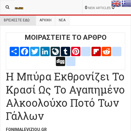
0
NEW ARTICLES
ΒΡΊΣΚΕΣΤΕ ΕΔΏ:
ΑΡΧΙΚΉ
ΝΕΑ
ΜΟΙΡΑΣΤΕΙΤΕ ΤΟ ΑΡΘΡΟ
Share
Facebook
Twitter
LinkedIn
LiveJournal
Tumblr
Pinterest
blogger_post
Flipboard
Reddit
delic
Digg
google_bookmarks
Η Μπύρα Εκθρονίζει Το
Κρασί Ως Το Αγαπημένο
Αλκοολούχο Ποτό Των
Γάλλων
FONIMALEVIZIOU.GR