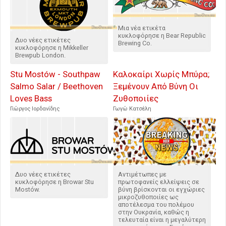
Μια νέα ετικέτα
κυκλοφόρησε η Bear Republic
Δυο νέες ετικέτες
Brewing Co.
κυκλοφόρησε η Mikkeller
Brewpub London.
Stu Mostów - Southpaw
Καλοκαίρι Χωρίς Μπύρα;
Salmo Salar / Beethoven
Ξεμένουν Από Βύνη Οι
Loves Bass
Ζυθοποιίες
Γιώργος Ιορδανίδης
Γωγώ Κατσέλη
Δυο νέες ετικέτες
Αντιμέτωπες με
κυκλοφόρησε η Browar Stu
πρωτοφανείς ελλείψεις σε
Mostów.
βύνη βρίσκονται οι εγχώριες
μικροζυθοποιίες ως
αποτέλεσμα του πολέμου
στην Ουκρανία, καθώς η
τελευταία είναι η μεγαλύτερη