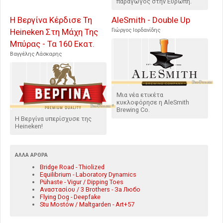
παραγωγός στην Ευρώπη.
Η Βεργίνα Κέρδισε Τη
AleSmith - Double Up
Heineken Στη Μάχη Της
Γιώργος Ιορδανίδης
Μπύρας - Τα 160 Εκατ.
Βαγγέλης Λάσκαρης
Μια νέα ετικέτα
κυκλοφόρησε η AleSmith
Brewing Co.
Η Βεργίνα υπερίσχυσε της
Heineken!
ΆΛΛΑ ΆΡΘΡΑ
Bridge Road - Thiolized
Equilibrium - Laboratory Dynamics
Pühaste - Vigur / Dipping Toes
Αναστασίου / 3 Brothers - За Любо
Flying Dog - Deepfake
Stu Mostów / Maltgarden - Art+57