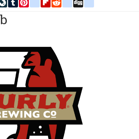
inkedIn
LiveJournal
Tumblr
Pinterest
blogger_post
Flipboard
Reddit
delicious
Digg
google_bookmarks
mb