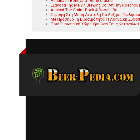
Almanac / Boneyard - Bone Crusher
Εξαγορά Της Melvin Brewing Co. Απ' Την Roadhous
Against The Grain - Bock-A-Doodle-Do
Στροφή Στη Μέση Ανατολή Για Αύξηση Πωλήσεω
Με Πρόσημο Τη Βιωσιμότητα, Η Αθηναϊκή Ζυθοπο
Ποιά Ευρωπαϊκή Χώρα Χρεώνει Τους Καταναλωτ