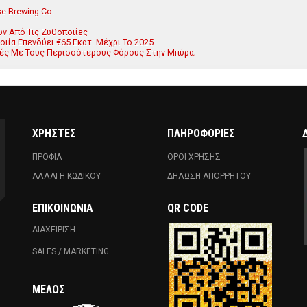
e Brewing Co.
ν Από Τις Ζυθοποιίες
ιία Επενδύει €65 Εκατ. Μέχρι Το 2025
ές Με Τους Περισσότερους Φόρους Στην Μπύρα;
ΧΡΗΣΤΕΣ
ΠΛΗΡΟΦΟΡΙΕΣ
ΠΡΟΦΙΛ
ΟΡΟΙ ΧΡΗΣΗΣ
ΑΛΛΑΓΗ ΚΩΔΙΚΟΥ
ΔΗΛΩΣΗ ΑΠΟΡΡΗΤΟΥ
ΕΠΙΚΟΙΝΩΝΊΑ
QR CODE
ΔΙΑΧΕΙΡΙΣΗ
SALES / MARKETING
ΜΈΛΟΣ