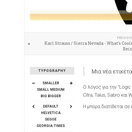
PREVIOU
Karl Strauss / Sierra Nevada - What's Coo
Bein
Μια νέα ετικέτα
TYPOGRAPHY
SMALLER
Ο λόγος για την "Logic
SMALL
MEDIUM
Citra, Talus, Sabro και W
BIG
BIGGER
Η μπύρα διατίθεται σε 
DEFAULT
HELVETICA
SEGOE
GEORGIA
TIMES