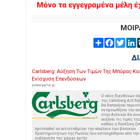
Μόνο τα εγγεγραμένα μέλη έ
ΜΟΙΡ
Share
Facebook
Twitter
L
Δ
Carlsberg: Αύξηση Των Τιμών Της Μπύρας Κα
Ενίσχυση Επενδύσεων
powergame.gr
Ο νέος διευθύνων σ
της Carlsberg A/S δ
θα δαπανήσει περισσ
να προωθήσει την αν
στην Ασία και θα συν
αυξάνει τις τιμές τη
καθώς η δανέζικη ζυ
προσπαθεί να αντισταθμίσει την απώλεια των βασικών
δραστηριοτήτων της Ρωσίας που κατασχέθηκαν από την
κυβέρνηση της χώρας αυτής.