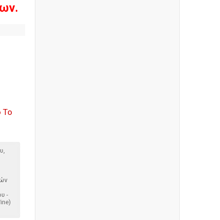
ων.
 Το
υ,
κών
υ -
ine)