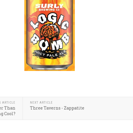
k
r
hare
S ARTICLE
NEXT ARTICLE
ler Than
Three Taverns - Zappatite
g Cool?