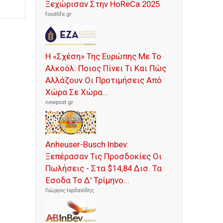
Ξεχώρισαν Στην HoReCa 2025
foodlife.gr
Η «Σχέση» Της Ευρώπης Με Το
Αλκοόλ: Ποιος Πίνει Τι Και Πώς
Αλλάζουν Οι Προτιμήσεις Από
Χώρα Σε Χώρα...
newpost.gr
Anheuser-Busch Inbev:
Ξεπέρασαν Τις Προσδοκίες Οι
Πωλήσεις - Στα $14,84 Δισ. Τα
Έσοδα Το Δ' Τρίμηνο...
Γιώργος Ιορδανίδης