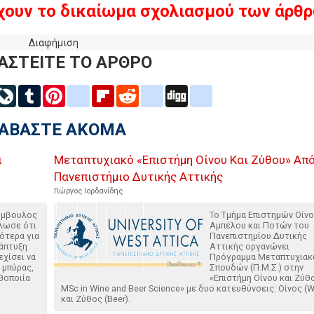
χουν το δικαίωμα σχολιασμού των άρθρ
Διαφήμιση
ΑΣΤΕΙΤΕ ΤΟ ΑΡΘΡΟ
inkedIn
LiveJournal
Tumblr
Pinterest
blogger_post
Flipboard
Reddit
delicious
Digg
google_bookmarks
ΙΑΒΑΣΤΕ ΑΚΟΜΑ
ι
Μεταπτυχιακό «Επιστήμη Οίνου Και Ζύθου» Από
Πανεπιστήμιο Δυτικής Αττικής
Γιώργος Ιορδανίδης
ύμβουλος
Το Τμήμα Επιστημών Οίνο
ήλωσε ότι
Αμπέλου και Ποτών του
ότερα για
Πανεπιστημίου Δυτικής
άπτυξη
Αττικής οργανώνει
εχίσει να
Πρόγραμμα Μεταπτυχια
ς μπύρας,
Σπουδών (Π.Μ.Σ.) στην
θοποιία
«Επιστήμη Οίνου και Ζύθο
MSc in Wine and Beer Science» με δυο κατευθύνσεις: Οίνος (W
και Ζύθος (Beer).