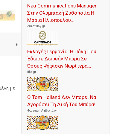
Νέα Communications Manager
Στην Ολυμπιακή Ζυθοποιία Η
Μαρία Ηλιοπούλου...
euro2day.gr
Εκλογές Γερμανία: Η Πόλη Που
Έδωσε Δωρεάν Μπύρα Σε
Όσους Ψήφισαν Νωρίτερα...
lifo.gr
μένη με
Ο Tom Holland Δεν Μπορεί Να
Αγοράσει Τη Δική Του Μπύρα!
Φωτεινή Λεβογιάννη