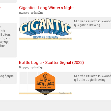
Ο
Gigantic - Long Winter's Night
Γιώργος Ιορδανίδης
Μια νέα ετικέτα κυκλοφ
η Gigantic Brewing.
α
York
 Bolton,
τής και
ος της
ίας
Bottle Logic - Scatter Signal (2022)
Γιώργος Ιορδανίδης
κλοφόρησε
Μια νέα ετικέτα κυκλοφ
.
η Bottle Logic Brewing.