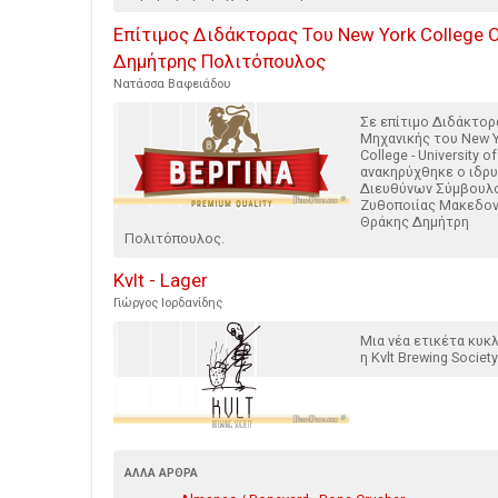
Επίτιμος Διδάκτορας Του New York College 
Δημήτρης Πολιτόπουλος
Νατάσσα Βαφειάδου
Σε επίτιμο Διδάκτορ
Μηχανικής του New 
College - University of
ανακηρύχθηκε ο ιδρυ
Διευθύνων Σύμβουλ
Ζυθοποιίας Μακεδον
Θράκης Δημήτρη
Πολιτόπουλος.
Kvlt - Lager
Γιώργος Ιορδανίδης
Μια νέα ετικέτα κυ
η Kvlt Brewing Society
ΆΛΛΑ ΆΡΘΡΑ