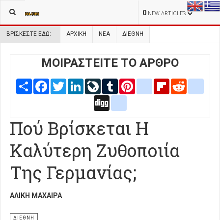
0
NEW ARTICLES
ΒΡΊΣΚΕΣΤΕ ΕΔΏ:
ΑΡΧΙΚΉ
ΝΕΑ
ΔΙΕΘΝΗ
ΜΟΙΡΑΣΤΕΙΤΕ ΤΟ ΑΡΘΡΟ
Share
Facebook
Twitter
LinkedIn
LiveJournal
Tumblr
Pinterest
blogger_post
Flipboard
Reddit
delic
Digg
google_bookmarks
Πού Βρίσκεται Η
Καλύτερη Ζυθοποιία
Της Γερμανίας;
ΑΛΊΚΗ ΜΑΧΑΊΡΑ
ΔΙΕΘΝΗ