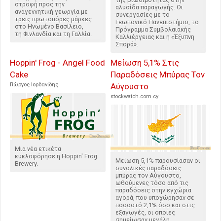
στροφή προς την
αλυσίδα παραγωγής. Οι
αναγεννητική γεωργία με
συνεργασίες με το
τρεις πρωτοπόρες μάρκες
Γεωπονικό Πανεπιστήμιο, το
στο Ηνωμένο Βασίλειο,
Πρόγραμμα Συμβολαιακής
τη Φινλανδία και τη Γαλλία.
Καλλιέργειας και η «Έξυπνη
Σπορά».
Hoppin' Frog - Angel Food
Μείωση 5,1% Στις
Cake
Παραδόσεις Μπύρας Τον
Γιώργος Ιορδανίδης
Αύγουστο
stockwatch.com.cy
Μια νέα ετικέτα
κυκλοφόρησε η Hoppin' Frog
Μείωση 5,1% παρουσίασαν οι
Brewery.
συνολικές παραδόσεις
μπύρας τον Αύγουστο,
ωθούμενες τόσο από τις
παραδόσεις στην εγχώρια
αγορά, που υποχώρησαν σε
ποσοστό 2,1% όσο και στις
εξαγωγές, οι οποίες
σημείωσαν μεγάλη