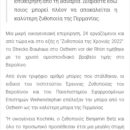
επιχείρηση από τη Βαυαρία. Διαβάστε εδώ
ποιος μπορεί πλέον να αποκαλείται η
καλύτερη ζυθοποιία της Γερμανίας.
Μια μικρή οικογενειακή επιχείρηση, 24 εργαζόμενοι και
από τώρα και στο εξής η "Ζυθοποιία της Χρονιάς 2022":
το Strecks Brauhaus στο Ostheim vor der Rhön τιμήθηκε
με το χρυσό ομοσπονδιακό βραβείο τιμής στο
Βερολίνο.
Από έναν τριψήφιο αριθμό μπύρες που στάλθηκαν, οι
ειδικοί του Ινστιτούτου Έρευνας Ζυθοποιίας του
Βερολίνου και του Πανεπιστημίου Εφαρμοσμένων
Επιστημών Weihenstephan επέλεξαν την μπύρα από το
Ostheim ως την καλύτερη μπύρα της Γερμανίας.
"Η οικογένεια Kochinki, ο ζυθοποιός Benjamin Betz και
όλο το προσωπικό προσέθεσαν έτσι μια μεγάλη στιγμή