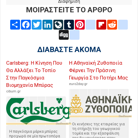
Διαφήμιση
ΜΟΙΡΑΣΤΕΙΤΕ ΤΟ ΑΡΘΡΟ
Share
Facebook
Twitter
LinkedIn
LiveJournal
Tumblr
Pinterest
blogger_post
Flipboard
Reddit
delic
Digg
google_bookmarks
ΔΙΑΒΑΣΤΕ ΑΚΟΜΑ
Carlsberg: Η Κίνηση Που
Η Αθηναϊκή Ζυθοποιία
Θα Αλλάξει Το Τοπίο
Φέρνει Την Πράσινη
Στην Παγκόσμια
Γεωργία Στο Ποτήρι Μας
Βιομηχανία Μπύρας
euro2day.gr
cibum.gr
Οι κινήσεις της εταιρείας για
τη στήριξη του γεωργικού
Η παγκόσμια μάρκα μπύρας
τομέα και την εξασφάλιση
προχωρά σε μία πρωτοπόρα
της βιωσιμότητας στην