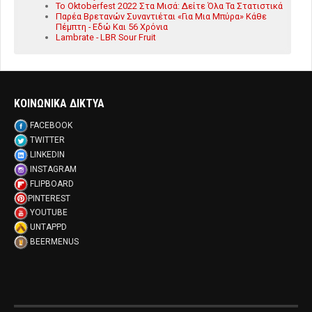
Το Oktoberfest 2022 Στα Μισά: Δείτε Όλα Τα Στατιστικά
Παρέα Βρετανών Συναντιέται «Για Μια Μπύρα» Κάθε
Πέμπτη - Εδώ Και 56 Χρόνια
Lambrate - LBR Sour Fruit
ΚΟΙΝΩΝΙΚΑ ΔΙΚΤΥΑ
FACEBOOK
TWITTER
LINKEDIN
INSTAGRAM
FLIPBOARD
PINTEREST
YOUTUBE
UNTAPPD
BEERMENUS