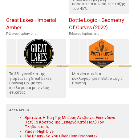
ποσοστιαία πτώση της τάξης
του 45%.
Great Lakes - Imperial
Bottle Logic - Geometry
Amber
Of Curves (2022)
Γιώργος Ιορδανίδης
Γιώργος Ιορδανίδης
Τα 35α γενέθλια της
Μια νέα ετικέτα
γιορτάζει η Great Lakes
κυκλοφόρησε η Bottle Logic
Brewing Co. με την
Brewing.
κυκλοφορία μιας νέας
ετικέτας.
ΆΛΛΑ ΆΡΘΡΑ
Βρετανία: Η Τιμή Της Μπύρας Ανεβαίνει Επικίνδυνα -
Γιατί Το Κόστος Της Ξεπερνά Κατά Πολύ Τον
Πληθωρισμό;
Yards - High Dive
The Bruery - So You Liked Dem Coconuts?