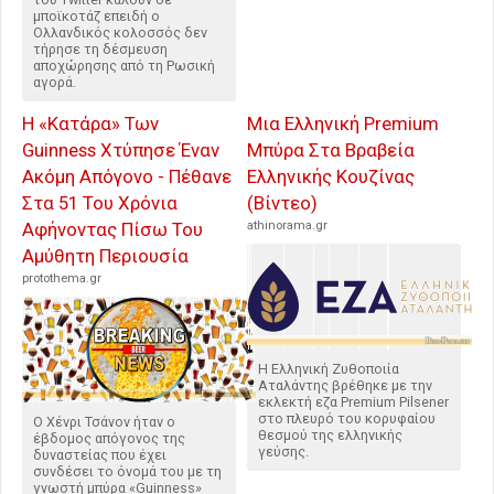
μποϊκοτάζ επειδή ο
Ολλανδικός κολοσσός δεν
τήρησε τη δέσμευση
αποχώρησης από τη Ρωσική
αγορά.
Η «Κατάρα» Των
Μια Ελληνική Premium
Guinness Χτύπησε Έναν
Μπύρα Στα Βραβεία
Ακόμη Απόγονο - Πέθανε
Ελληνικής Κουζίνας
Στα 51 Του Χρόνια
(Βίντεο)
Αφήνοντας Πίσω Του
athinorama.gr
Αμύθητη Περιουσία
protothema.gr
Η Ελληνική Ζυθοποιία
Αταλάντης βρέθηκε με την
εκλεκτή εζα Premium Pilsener
στο πλευρό του κορυφαίου
Ο Χένρι Τσάνον ήταν ο
θεσμού της ελληνικής
έβδομος απόγονος της
γεύσης.
δυναστείας που έχει
συνδέσει το όνομά του με τη
γνωστή μπύρα «Guinness»