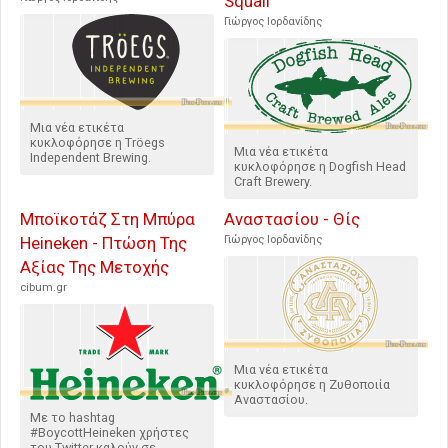
Squall
Γιώργος Ιορδανίδης
Μια νέα ετικέτα
κυκλοφόρησε η Tröegs
Μια νέα ετικέτα
Independent Brewing.
κυκλοφόρησε η Dogfish Head
Craft Brewery.
Μποϊκοτάζ Στη Μπύρα
Αναστασίου - Θίς
Heineken - Πτώση Της
Γιώργος Ιορδανίδης
Αξίας Της Μετοχής
cibum.gr
Μια νέα ετικέτα
κυκλοφόρησε η Ζυθοποιία
Αναστασίου.
Με το hashtag
#BoycottHeineken χρήστες
του Twitter καλούν σε