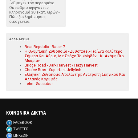
- «Έφυγε» τον περασμένο
Οκτώβριο αφήνοντας
κληρονομιά 30 εκατ. λιρών -
Πώς ξεκληρίστηκε η
οικογένεια.
ΆΛΛΑ ΆΡΘΡΑ
Bear Republic - Racer 7
Η Ολυμπιακή Ζυθοποιία «Ζυθοποιεί» Για Ένα Καλύτερο
Σήμερα Και Αύριο, Με Στόχο Το «Μηδέν... Κι Ακόμη Πιο
Μακριά»
Bridge Road - Dark Harvest / Hazy Harvest
Choice Bros - Superfast Jellyfish
Ελληνική Ζυθοποιία Αταλάντης: Ανατροπή Σκηνικού Και
Αλλαγές Κορυφής
Lehe - Succubus
ΚΟΙΝΩΝΙΚΑ ΔΙΚΤΥΑ
FACEBOOK
TWITTER
LINKEDIN