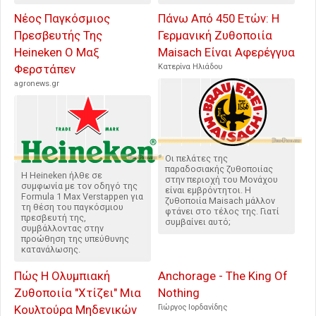
Νέος Παγκόσμιος
Πάνω Από 450 Ετών: Η
Πρεσβευτής Της
Γερμανική Ζυθοποιία
Heineken Ο Μαξ
Maisach Είναι Αφερέγγυα
Φερστάπεν
Κατερίνα Ηλιάδου
agronews.gr
Οι πελάτες της
παραδοσιακής ζυθοποιίας
Η Heineken ήλθε σε
στην περιοχή του Μονάχου
συμφωνία με τον οδηγό της
είναι εμβρόντητοι. Η
Formula 1 Max Verstappen για
ζυθοποιία Maisach μάλλον
τη θέση του παγκόσμιου
φτάνει στο τέλος της. Γιατί
πρεσβευτή της,
συμβαίνει αυτό;
συμβάλλοντας στην
προώθηση της υπεύθυνης
κατανάλωσης.
Πώς Η Ολυμπιακή
Anchorage - The King Of
Ζυθοποιία "Χτίζει" Μια
Nothing
Κουλτούρα Μηδενικών
Γιώργος Ιορδανίδης