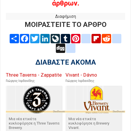
άρθρων.
Διαφήμιση
ΜΟΙΡΑΣΤΕΙΤΕ ΤΟ ΑΡΘΡΟ
Share
Facebook
Twitter
LinkedIn
LiveJournal
Tumblr
Pinterest
blogger_post
Flipboard
Reddit
delic
Digg
google_bookmarks
ΔΙΑΒΑΣΤΕ ΑΚΟΜΑ
Three Taverns - Zappatite
Vivant - Dávno
Γιώργος Ιορδανίδης
Γιώργος Ιορδανίδης
Μια νέα ετικέτα
Μια νέα ετικέτα
κυκλοφόρησε η Three Taverns
κυκλοφόρησε η Brewery
Brewery.
Vivant.