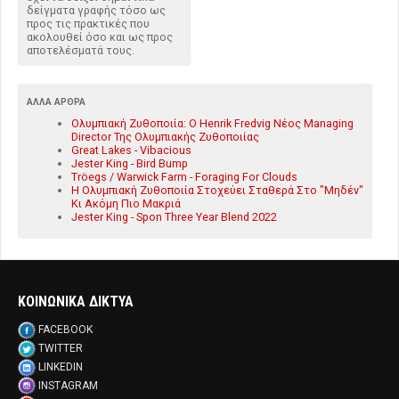
δείγματα γραφής τόσο ως
προς τις πρακτικές που
ακολουθεί όσο και ως προς
αποτελέσματά τους.
ΆΛΛΑ ΆΡΘΡΑ
Ολυμπιακή Ζυθοποιία: Ο Henrik Fredvig Νέος Managing
Director Της Ολυμπιακής Ζυθοποιίας
Great Lakes - Vibacious
Jester King - Bird Bump
Tröegs / Warwick Farm - Foraging For Clouds
Η Ολυμπιακή Ζυθοποιία Στοχεύει Σταθερά Στο "Μηδέν"
Κι Ακόμη Πιο Μακριά
Jester King - Spon Three Year Blend 2022
ΚΟΙΝΩΝΙΚΑ ΔΙΚΤΥΑ
FACEBOOK
TWITTER
LINKEDIN
INSTAGRAM