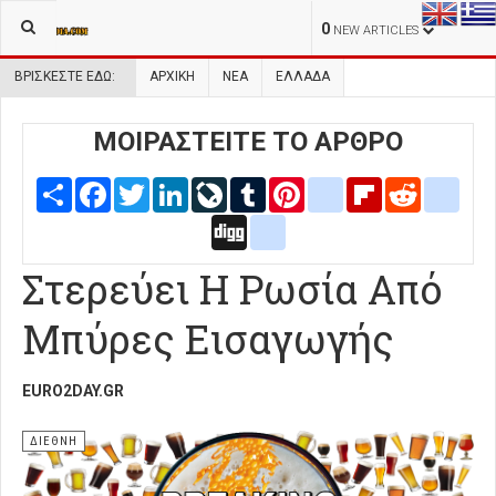
0
NEW ARTICLES
ΒΡΊΣΚΕΣΤΕ ΕΔΏ:
ΑΡΧΙΚΉ
ΝΕΑ
ΕΛΛΑΔΑ
ΜΟΙΡΑΣΤΕΙΤΕ ΤΟ ΑΡΘΡΟ
Share
Facebook
Twitter
LinkedIn
LiveJournal
Tumblr
Pinterest
blogger_post
Flipboard
Reddit
delic
Digg
google_bookmarks
Στερεύει Η Ρωσία Από
Μπύρες Εισαγωγής
EURO2DAY.GR
ΔΙΕΘΝΗ