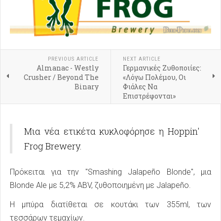
PREVIOUS ARTICLE
NEXT ARTICLE
Almanac - Westly
Γερμανικές Ζυθοποιίες:
Crusher / Beyond The
«Λόγω Πολέμου, Οι
Binary
Φιάλες Να
Επιστρέφονται»
Μια νέα ετικέτα κυκλοφόρησε η Hoppin'
Frog Brewery.
Πρόκειται για την "Smashing Jalapeño Blonde", μια
Blonde Ale με 5,2% ABV, ζυθοποιημένη με Jalapeño.
Η μπύρα διατίθεται σε κουτάκι των 355ml, των
τεσσάρων τεμαχίων.