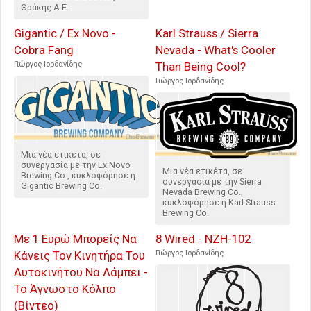
Θράκης Α.Ε.
Gigantic / Ex Novo -
Karl Strauss / Sierra
Cobra Fang
Nevada - What's Cooler
Γιώργος Ιορδανίδης
Than Being Cool?
Γιώργος Ιορδανίδης
Μια νέα ετικέτα, σε
συνεργασία με την Ex Novo
Μια νέα ετικέτα, σε
Brewing Co., κυκλοφόρησε η
συνεργασία με την Sierra
Gigantic Brewing Co.
Nevada Brewing Co.,
κυκλοφόρησε η Karl Strauss
Brewing Co.
Με 1 Ευρώ Μπορείς Να
8 Wired - NZH-102
Κάνεις Τον Κινητήρα Του
Γιώργος Ιορδανίδης
Αυτοκινήτου Να Λάμπει -
Το Άγνωστο Κόλπο
(Βίντεο)