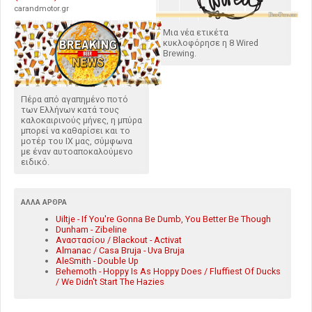
carandmotor.gr
Μια νέα ετικέτα
κυκλοφόρησε η 8 Wired
Brewing.
Πέρα από αγαπημένο ποτό
των Ελλήνων κατά τους
καλοκαιρινούς μήνες, η μπύρα
μπορεί να καθαρίσει και το
μοτέρ του ΙΧ μας, σύμφωνα
με έναν αυτοαποκαλούμενο
ειδικό.
ΆΛΛΑ ΆΡΘΡΑ
Uiltje - If You're Gonna Be Dumb, You Better Be Though
Dunham - Zibeline
Αναστασίου / Blackout - Activat
Almanac / Casa Bruja - Uva Bruja
AleSmith - Double Up
Behemoth - Hoppy Is As Hoppy Does / Fluffiest Of Ducks
/ We Didn't Start The Hazies