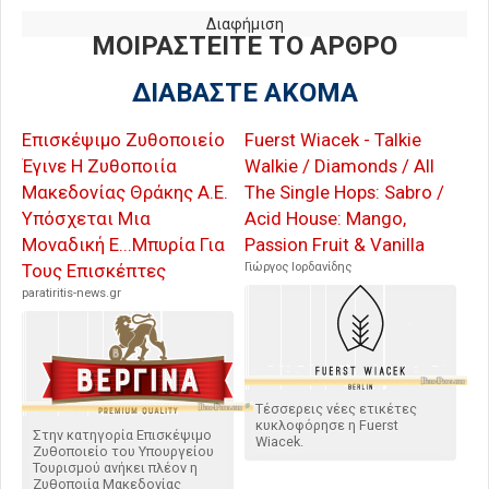
Διαφήμιση
ΜΟΙΡΑΣΤΕΙΤΕ ΤΟ ΑΡΘΡΟ
ΔΙΑΒΑΣΤΕ ΑΚΟΜΑ
Επισκέψιμο Ζυθοποιείο
Fuerst Wiacek - Talkie
Έγινε Η Ζυθοποιία
Walkie / Diamonds / All
Μακεδονίας Θράκης Α.Ε.
The Single Hops: Sabro /
Υπόσχεται Μια
Acid House: Mango,
Μοναδική Ε...Μπυρία Για
Passion Fruit & Vanilla
Τους Επισκέπτες
Γιώργος Ιορδανίδης
paratiritis-news.gr
Τέσσερεις νέες ετικέτες
κυκλοφόρησε η Fuerst
Στην κατηγορία Επισκέψιμο
Wiacek.
Ζυθοποιείο του Υπουργείου
Τουρισμού ανήκει πλέον η
Ζυθοποιία Μακεδονίας