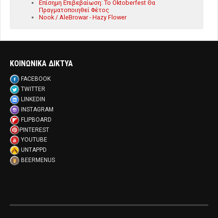
Επίσημη Επιβεβαίωση: Το Oktoberfest Θα
Πραγματοποιηθεί Φέτος
Nook / AleBrowar - Hazy Flower
ΚΟΙΝΩΝΙΚΑ ΔΙΚΤΥΑ
FACEBOOK
TWITTER
LINKEDIN
INSTAGRAM
FLIPBOARD
PINTEREST
YOUTUBE
UNTAPPD
BEERMENUS