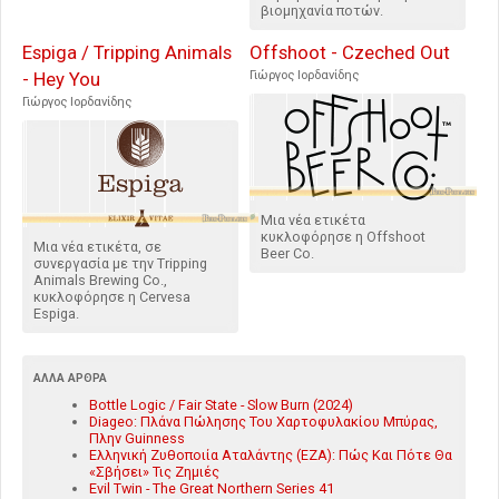
βιομηχανία ποτών.
Espiga / Tripping Animals
Offshoot - Czeched Out
- Hey You
Γιώργος Ιορδανίδης
Γιώργος Ιορδανίδης
Μια νέα ετικέτα
κυκλοφόρησε η Offshoot
Μια νέα ετικέτα, σε
Beer Co.
συνεργασία με την Tripping
Animals Brewing Co.,
κυκλοφόρησε η Cervesa
Espiga.
ΆΛΛΑ ΆΡΘΡΑ
Bottle Logic / Fair State - Slow Burn (2024)
Diageo: Πλάνα Πώλησης Του Χαρτοφυλακίου Μπύρας,
Πλην Guinness
Ελληνική Ζυθοποιία Αταλάντης (ΕΖΑ): Πώς Και Πότε Θα
«Σβήσει» Τις Ζημιές
Evil Twin - The Great Northern Series 41