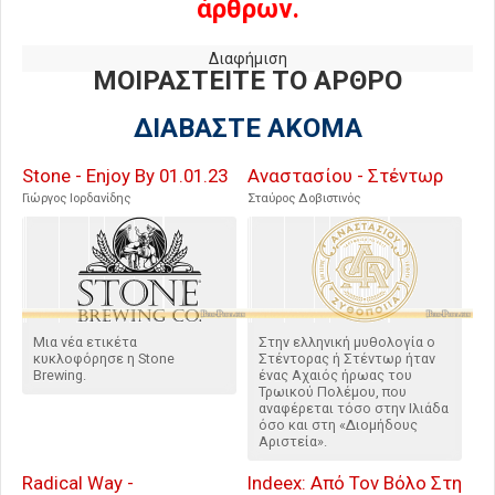
άρθρων.
Διαφήμιση
ΜΟΙΡΑΣΤΕΙΤΕ ΤΟ ΑΡΘΡΟ
ΔΙΑΒΑΣΤΕ ΑΚΟΜΑ
Stone - Enjoy By 01.01.23
Αναστασίου - Στέντωρ
Γιώργος Ιορδανίδης
Σταύρος Δοβιστινός
Μια νέα ετικέτα
Στην ελληνική μυθολογία ο
κυκλοφόρησε η Stone
Στέντορας ή Στέντωρ ήταν
Brewing.
ένας Αχαιός ήρωας του
Τρωικού Πολέμου, που
αναφέρεται τόσο στην Ιλιάδα
όσο και στη «Διομήδους
Αριστεία».
Radical Way -
Indeex: Από Τον Βόλο Στη