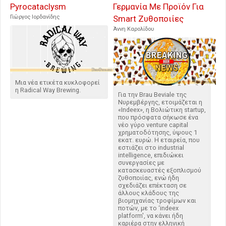
Pyrocataclysm
Γερμανία Με Προϊόν Για
Γιώργος Ιορδανίδης
Smart Ζυθοποιίες
Άννη Καρολίδου
Μια νέα ετικέτα κυκλοφορεί
η Radical Way Brewing.
Για την Brau Beviale της
Νυρεμβέργης, ετοιμάζεται η
«Indeex», η Bολιώτικη startup,
που πρόσφατα σήκωσε ένα
νέο γύρο venture capital
χρηματοδότησης, ύψους 1
εκατ. ευρώ. Η εταιρεία, που
εστιάζει στο industrial
intelligence, επιδιώκει
συνεργασίες με
κατασκευαστές εξοπλισμού
ζυθοποιίας, ενώ ήδη
σχεδιάζει επέκταση σε
άλλους κλάδους της
βιομηχανίας τροφίμων και
ποτών, με το ‘indeex
platform', να κάνει ήδη
καριέρα στην ελληνική