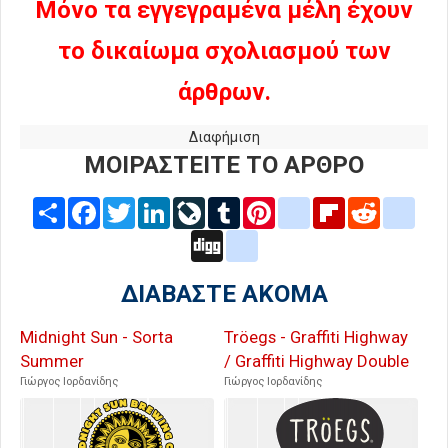
Μόνο τα εγγεγραμένα μέλη έχουν
το δικαίωμα σχολιασμού των
άρθρων.
Διαφήμιση
ΜΟΙΡΑΣΤΕΙΤΕ ΤΟ ΑΡΘΡΟ
Share
Facebook
Twitter
LinkedIn
LiveJournal
Tumblr
Pinterest
blogger_post
Flipboard
Reddit
delic
Digg
google_bookmarks
ΔΙΑΒΑΣΤΕ ΑΚΟΜΑ
Midnight Sun - Sorta
Tröegs - Graffiti Highway
Summer
/ Graffiti Highway Double
Γιώργος Ιορδανίδης
Γιώργος Ιορδανίδης