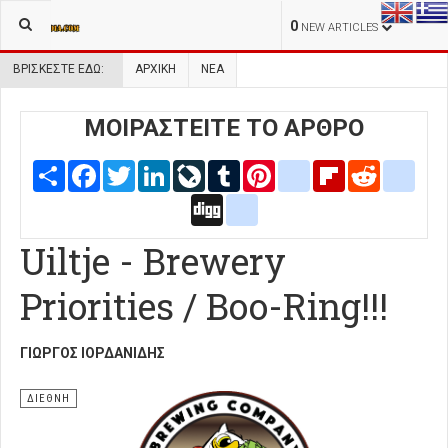
0
NEW ARTICLES
ΒΡΊΣΚΕΣΤΕ ΕΔΏ:
ΑΡΧΙΚΉ
ΝΕΑ
ΜΟΙΡΑΣΤΕΙΤΕ ΤΟ ΑΡΘΡΟ
Share
Facebook
Twitter
LinkedIn
LiveJournal
Tumblr
Pinterest
blogger_post
Flipboard
Reddit
delic
Digg
google_bookmarks
Uiltje - Brewery
Priorities / Boo-Ring!!!
ΓΙΏΡΓΟΣ ΙΟΡΔΑΝΊΔΗΣ
ΔΙΕΘΝΗ