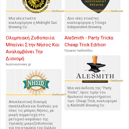
Μια νέα ετικέτα
Δυο νέες ετικέτες
κυκλοφόρησε η Midnight Sun
κυκλοφόρησε η Tröegs
Brewing Co.
Independent Brewing.
Ολυμπιακή Ζυθοποιία:
AleSmith - Party Tricks:
Μπαίνει Στην Νήσος Και
Cheap Trick Edition
Αναλαμβάνει Την
Γιώργος Ιορδανίδης
Διανομή
businessnews.gr
Μια νέα έκδοση της "Party
Tricks", προς τιμήν του
θρυλικού συγκροτήματος
των Cheap Trick, κυκλοφορεί
Αποκλειστική διανομή
η AleSmith Brewing Co.
πανελλαδικά και διεθνώς για
όλες τις μπύρες Νήσος, με
μικρή συμμετοχή στο
μετοχικό κεφάλαιο της
τηνιακής μικροζυθοποιίας
για την εταιρεία του Ομίλου