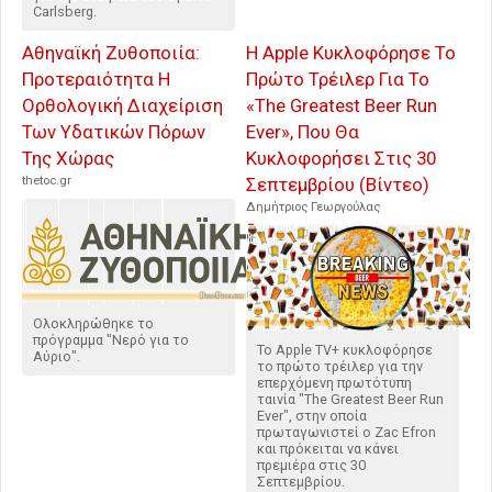
Carlsberg.
Αθηναϊκή Ζυθοποιία:
Η Apple Κυκλοφόρησε Το
Προτεραιότητα Η
Πρώτο Τρέιλερ Για Το
Ορθολογική Διαχείριση
«The Greatest Beer Run
Των Υδατικών Πόρων
Ever», Που Θα
Της Χώρας
Κυκλοφορήσει Στις 30
thetoc.gr
Σεπτεμβρίου (Βίντεο)
Δημήτριος Γεωργούλας
Ολοκληρώθηκε το
πρόγραμμα "Νερό για το
Το Apple TV+ κυκλοφόρησε
Aύριο".
το πρώτο τρέιλερ για την
επερχόμενη πρωτότυπη
ταινία "The Greatest Beer Run
Ever", στην οποία
πρωταγωνιστεί ο Zac Efron
και πρόκειται να κάνει
πρεμιέρα στις 30
Σεπτεμβρίου.