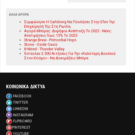
ΆΛΛΑ ΆΡΘΡΑ
Συμφώνησε Η Carlsberg Να Πουλήσει Στην Efes Την
Επιχείρησή Της Στη Ρωσία;
Αγορά Μπύρας: Διψήφια Ανάπτυξη Το 2022 - Νέες
Ανατιμήσεις Έως 15% Το 2023
Strange Brew - Primordial Hops
Stone - Oside Oasis
8 Wired - Thunder Valley
Έστειλαν 2.500 Αιτήσεις Για Την «Καλύτερη Δουλειά
Στον Κόσμο» - Να Δοκιμάζεις Μπύρα
ΚΟΙΝΩΝΙΚΑ ΔΙΚΤΥΑ
FACEBOOK
TWITTER
LINKEDIN
INSTAGRAM
FLIPBOARD
PINTEREST
YOUTUBE