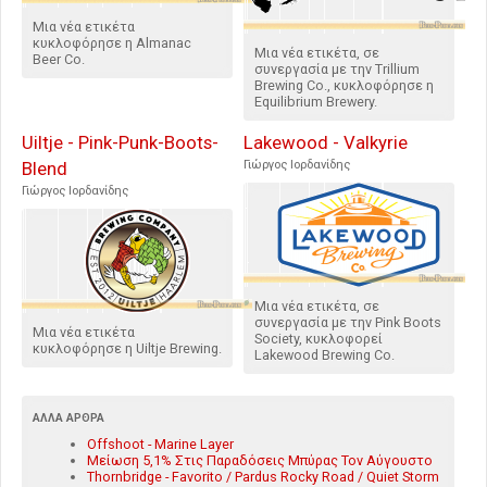
Μια νέα ετικέτα
κυκλοφόρησε η Almanac
Μια νέα ετικέτα, σε
Beer Co.
συνεργασία με την Trillium
Brewing Co., κυκλοφόρησε η
Equilibrium Brewery.
Uiltje - Pink-Punk-Boots-
Lakewood - Valkyrie
Blend
Γιώργος Ιορδανίδης
Γιώργος Ιορδανίδης
Μια νέα ετικέτα, σε
συνεργασία με την Pink Boots
Μια νέα ετικέτα
Society, κυκλοφορεί
κυκλοφόρησε η Uiltje Brewing.
Lakewood Brewing Co.
ΆΛΛΑ ΆΡΘΡΑ
Offshoot - Marine Layer
Μείωση 5,1% Στις Παραδόσεις Μπύρας Τον Αύγουστο
Thornbridge - Favorito / Pardus Rocky Road / Quiet Storm