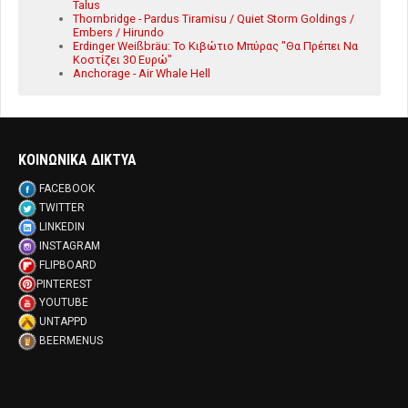
Talus
Thornbridge - Pardus Tiramisu / Quiet Storm Goldings /
Embers / Hirundo
Erdinger Weißbräu: Το Κιβώτιο Μπύρας "Θα Πρέπει Να
Κοστίζει 30 Ευρώ"
Anchorage - Air Whale Hell
ΚΟΙΝΩΝΙΚΑ ΔΙΚΤΥΑ
FACEBOOK
TWITTER
LINKEDIN
INSTAGRAM
FLIPBOARD
PINTEREST
YOUTUBE
UNTAPPD
BEERMENUS