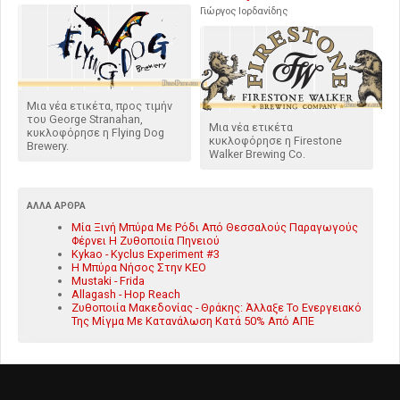
Γιώργος Ιορδανίδης
Μια νέα ετικέτα, προς τιμήν
του George Stranahan,
Μια νέα ετικέτα
κυκλοφόρησε η Flying Dog
κυκλοφόρησε η Firestone
Brewery.
Walker Brewing Co.
ΆΛΛΑ ΆΡΘΡΑ
Μία Ξινή Μπύρα Με Ρόδι Από Θεσσαλούς Παραγωγούς
Φέρνει Η Ζυθοποιία Πηνειού
Kykao - Kyclus Experiment #3
Η Μπύρα Νήσος Στην ΚΕΟ
Mustaki - Frida
Allagash - Hop Reach
Ζυθοποιία Μακεδονίας - Θράκης: Άλλαξε Το Ενεργειακό
Της Μίγμα Με Κατανάλωση Κατά 50% Από ΑΠΕ