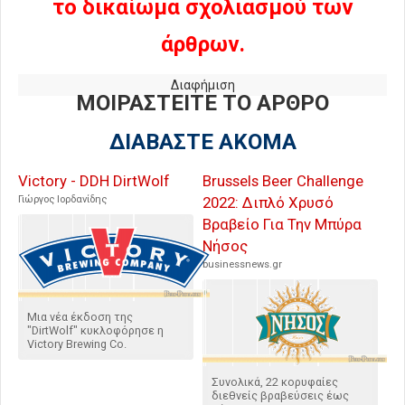
το δικαίωμα σχολιασμού των
άρθρων.
Διαφήμιση
ΜΟΙΡΑΣΤΕΙΤΕ ΤΟ ΑΡΘΡΟ
ΔΙΑΒΑΣΤΕ ΑΚΟΜΑ
Victory - DDH DirtWolf
Brussels Beer Challenge
Γιώργος Ιορδανίδης
2022: Διπλό Χρυσό
Βραβείο Για Την Μπύρα
Νήσος
businessnews.gr
Μια νέα έκδοση της
"DirtWolf" κυκλοφόρησε η
Victory Brewing Co.
Συνολικά, 22 κορυφαίες
διεθνείς βραβεύσεις έως