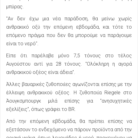
μπύρας.
"Αν δεν έχω μια νέα παράδοση, θα μείνω χωρίς
ανθρακικό οξύ την επόμενη εβδομάδα, και τότε το
επόμενο πράγμα που δεν θα μπορούμε να παράγουμε
είναι το νερό".
Είπε ότι παρέλαβε μόνο 7,5 τόνους στο τέλος
Αυγούστου αντί για 28 τόνους. "Ολόκληρη η αγορά
ανθρακικού οξέος είναι άδεια".
Άλλες βαυαρικές ζυθοποιίες αγωνίζονται επίσης με την
έλλειψη ανθρακικού οξέος. Η ζυθοποιία Riegele στο
Άουγκσμπουργκ μιλά επίσης για "ανησυχητικές
εξελίξεις", όπως γράφει το BR.
Από την επόμενη εβδομάδα, θα πρέπει επίσης να
εξετάσουν το ενδεχόμενο να πάρουν προϊόντα από την
οριακή γκάμα, όπως λεμονάδες ή νερό, προκειμένου να