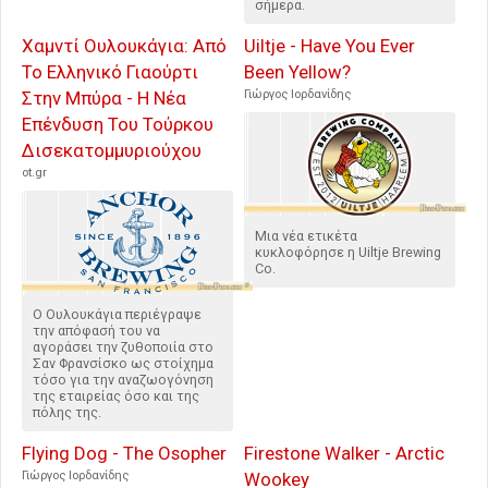
σήμερα.
Χαμντί Ουλουκάγια: Από
Uiltje - Have You Ever
Το Ελληνικό Γιαούρτι
Been Yellow?
Στην Μπύρα - Η Νέα
Γιώργος Ιορδανίδης
Επένδυση Του Τούρκου
Δισεκατομμυριούχου
ot.gr
Μια νέα ετικέτα
κυκλοφόρησε η Uiltje Brewing
Co.
Ο Ουλουκάγια περιέγραψε
την απόφασή του να
αγοράσει την ζυθοποιία στο
Σαν Φρανσίσκο ως στοίχημα
τόσο για την αναζωογόνηση
της εταιρείας όσο και της
πόλης της.
Flying Dog - The Osopher
Firestone Walker - Arctic
Γιώργος Ιορδανίδης
Wookey