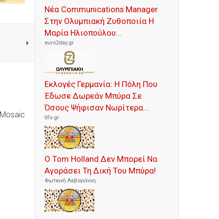
Νέα Communications Manager
Στην Ολυμπιακή Ζυθοποιία Η
Μαρία Ηλιοπούλου...
euro2day.gr
Εκλογές Γερμανία: Η Πόλη Που
Έδωσε Δωρεάν Μπύρα Σε
Όσους Ψήφισαν Νωρίτερα...
, Mosaic
lifo.gr
Ο Tom Holland Δεν Μπορεί Να
Αγοράσει Τη Δική Του Μπύρα!
Φωτεινή Λεβογιάννη