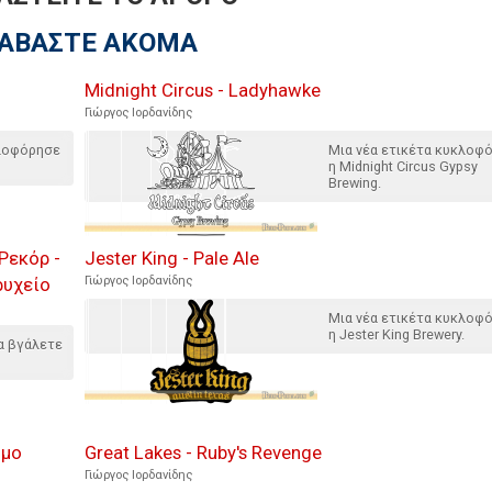
ΙΑΒΑΣΤΕ ΑΚΟΜΑ
Midnight Circus - Ladyhawke
Γιώργος Ιορδανίδης
κλοφόρησε
Μια νέα ετικέτα κυκλοφ
η Midnight Circus Gypsy
Brewing.
Ρεκόρ -
Jester King - Pale Ale
ρυχείο
Γιώργος Ιορδανίδης
Μια νέα ετικέτα κυκλοφ
η Jester King Brewery.
α βγάλετε
σμο
Great Lakes - Ruby's Revenge
Γιώργος Ιορδανίδης