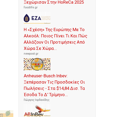
Ξεχώρισαν Στην HoReCa 2025
foodlife.gr
Η «Σχέση» Της Ευρώπης Με Το
Αλκοόλ: Ποιος Πίνει Τι Και Πώς
Αλλάζουν Οι Προτιμήσεις Από
Χώρα Σε Χώρα...
newpost.gr
Anheuser-Busch Inbev:
Ξεπέρασαν Τις Προσδοκίες Οι
Πωλήσεις - Στα $14,84 Δισ. Τα
Έσοδα Το Δ' Τρίμηνο...
Γιώργος Ιορδανίδης