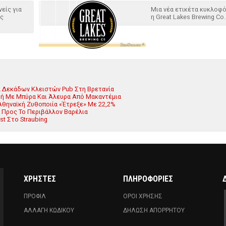
είς για
Μια νέα ετικέτα κυκλοφ
ύς
η Great Lakes Brewing Co.
γμα Δεκάδων Κλειστών Pub Στη Βρετανία
δή Με Μπύρα Και Άλευρα Από Μακαντέμια
Η Αθηναϊκή Ζυθοποιία «Έτρεξε» Με 22,2%
ά Προς Το Περιβάλλον Βαρέλια
t Στο Straubing
ΧΡΗΣΤΕΣ
ΠΛΗΡΟΦΟΡΙΕΣ
ΠΡΟΦΙΛ
ΟΡΟΙ ΧΡΗΣΗΣ
ΑΛΛΑΓΗ ΚΩΔΙΚΟΥ
ΔΗΛΩΣΗ ΑΠΟΡΡΗΤΟΥ