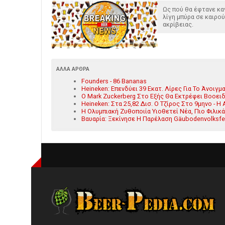
Ως πού θα έφτανε καν
λίγη μπύρα σε καιρο
ακρίβειας.
ΆΛΛΑ ΆΡΘΡΑ
Founders - 86 Bananas
Heineken: Επενδύει 39 Εκατ. Λίρες Για Το Άνοι
Ο Mark Zuckerberg Στο Εξής Θα Εκτρέφει Βοοει
Heineken: Στα 25,82 Δισ. Ο Τζίρος Στο 9μηνο - 
Η Ολυμπιακή Ζυθοποιία Υιοθετεί Νέα, Πιο Φιλικ
Βαυαρία: Ξεκίνησε Η Παρέλαση Gäubodenvolksfes