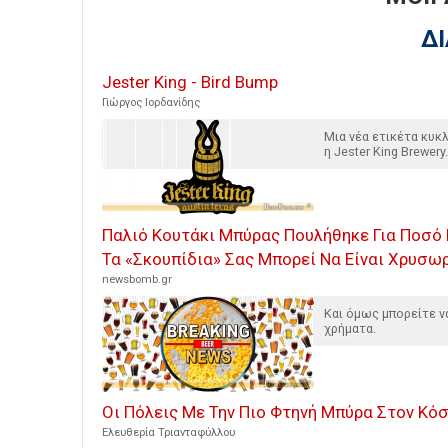
Δ
Jester King - Bird Bump
Γιώργος Ιορδανίδης
Μια νέα ετικέτα κυ
η Jester King Brewery.
Παλιό Κουτάκι Μπύρας Πουλήθηκε Για Ποσό 
Τα «Σκουπίδια» Σας Μπορεί Να Είναι Χρυσω
newsbomb.gr
Και όμως μπορείτε ν
χρήματα.
Οι Πόλεις Με Την Πιο Φτηνή Μπύρα Στον Κό
Ελευθερία Τριανταφύλλου