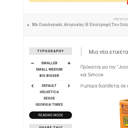
PREVIOU
Με Οικολογικές Ανησυχίες Η Επιστροφή Του Octo
Μια νέα ετικέτα
TYPOGRAPHY
SMALLER
Πρόκειται για την "Joos
SMALL
MEDIUM
και Simcoe.
BIG
BIGGER
Η μπύρα διατίθεται σε
DEFAULT
HELVETICA
SEGOE
GEORGIA
TIMES
READING MODE
SHARE THIS