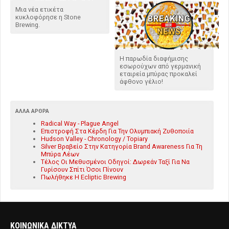
Μια νέα ετικέτα
κυκλοφόρησε η Stone
Brewing.
H παρωδία διαφήμισης
εσωρούχων από γερμανική
εταιρεία μπύρας προκαλεί
άφθονο γέλιο!
ΆΛΛΑ ΆΡΘΡΑ
Radical Way - Plague Angel
Επιστροφή Στα Κέρδη Για Την Ολυμπιακή Ζυθοποιία
Hudson Valley - Chronology / Topiary
Silver Βραβείο Στην Κατηγορία Brand Awareness Για Τη
Μπύρα Λέων
Τέλος Οι Μεθυσμένοι Οδηγοί: Δωρεάν Ταξί Για Να
Γυρίσουν Σπίτι Όσοι Πίνουν
Πωλήθηκε Η Ecliptic Brewing
ΚΟΙΝΩΝΙΚΑ ΔΙΚΤΥΑ