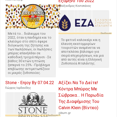
Εξάμηνο Του 2022
Αλέξανδρος Κοντοπάνος
Μετά το... διάλειμμα του
2022, όταν η πανδημία και το
Το φετινό καλοκαίρι και η
κλείσιμο στο σπίτι έφερε
έλευση εκατομμυρίων
διόγκωση της ζήτησης και
τουριστών αναμένεται να
των πωλήσεων, οι πωλήσεις
αποτελέσει βάλσαμο για
μπύρας επανήλθαν σε
σειρά επιχειρήσεων, και μια
καθοδική τροχιά πέρυσι - Σε
από αυτές είναι η Ελληνική
βάθος 30 ετών η πτώση
Ζυθοποιία Αταλάντης.
ξεπερνά το 25% - Πρόβλημα
επιβίωσης αντιμετωπίζουν
οι μικρές ζυθοποιίες.
Stone - Enjoy By 07.04.22
Αξίζει Να Το Δείτε!
Γιώργος Ιορδανίδης
Κόντρα Μπύρας Με
Σώβρακα... Η Παρωδία
Της Διαφήμισης Του
Calvin Klein (Βίντεο)
cibum.gr