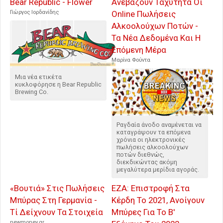
Bear Republic - Flower
Ανεβάζουν Ταχύτητα Οι
Γιώργος Ιορδανίδης
Online Πωλήσεις
Αλκοολούχων Ποτών -
Τα Νέα Δεδομένα Και Η
Επόμενη Μέρα
Μαρίνα Φούντα
Μια νέα ετικέτα
κυκλοφόρησε η Bear Republic
Brewing Co.
Ραγδαία άνοδο αναμένεται να
καταγράψουν τα επόμενα
χρόνια οι ηλεκτρονικές
πωλήσεις αλκοολούχων
ποτών διεθνώς,
διεκδικώντας ακόμη
μεγαλύτερα μερίδια αγοράς.
«Βουτιά» Στις Πωλήσεις
ΕΖΑ: Επιστροφή Στα
Μπύρας Στη Γερμανία -
Κέρδη Το 2021, Ανοίγουν
Τί Δείχνουν Τα Στοιχεία
Μπύρες Για Το Β'
newmoney.gr